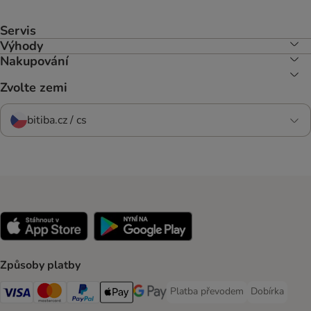
Servis
Výhody
Nakupování
Zvolte zemi
bitiba.cz / cs
Způsoby platby
Platba převodem
Dobírka
Platba převodem Payment Meth
Dobírka Paym
Visa Payment Method
mastercard Payment Method
PayPal Payment Method
Apple pay Payment Method
Google Pay Payment Method