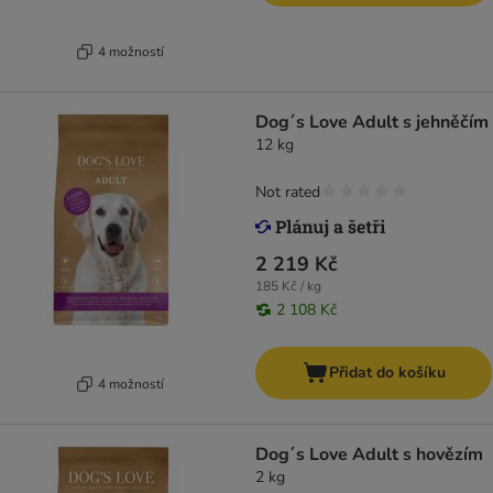
4 možností
Dog´s Love Adult s jehněčím
12 kg
Not rated
2 219 Kč
185 Kč / kg
2 108 Kč
Přidat do košíku
4 možností
Dog´s Love Adult s hovězím
2 kg