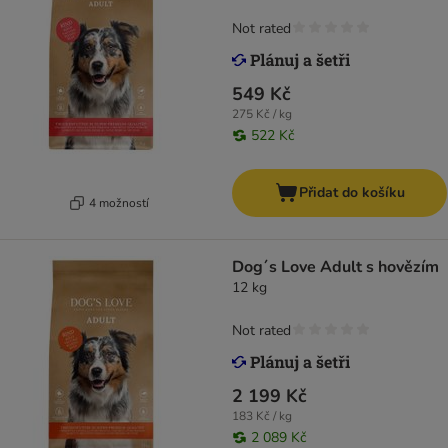
Not rated
549 Kč
275 Kč / kg
522 Kč
Přidat do košíku
4 možností
Dog´s Love Adult s hovězím
12 kg
Not rated
2 199 Kč
183 Kč / kg
2 089 Kč