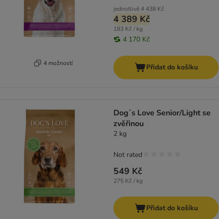
jednotlivě
4 438 Kč
4 389 Kč
183 Kč / kg
4 170 Kč
4 možností
Přidat do košíku
Dog´s Love Senior/Light se
zvěřinou
2 kg
Not rated
549 Kč
275 Kč / kg
Přidat do košíku