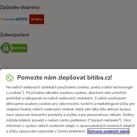
Způsoby dopravy
Česká pošta Shipping Method
PPL Shipping Method
Zásilkovna Shipping Method
Zabezpečení
Security
Obchodní podmínky
Ochrana osobních údajů
Likvidace baterií
Pomozte nám zlepšovat bitiba.cz!
Impressum
DSA
Newsletter
Poštovné a dodací termín
Na našich webových stránkách používáme cookies, pixely a další technologie
Způsob platby
Formulář na odstoupení od smlouvy
(„cookies“). Používáme základní soubory cookies, abychom vám umožnili
prohlížet a nakupovat na našich webových stránkách. S vaším souhlasem
Věrnostní karta
Prohlášení o přístupnosti
aktivujeme soubory cookies pro výkonnostní, funkční a marketingové účely pro
zlepšení kvality našich webových stránek, které vám díky této aktivaci budou
bitiba GmbH
2026
moci ukazovat relevantní produkty a služby a pro personalizaci reklam. Změny
můžete kdykoli provést v našem centru preferencí ("Upravit nastavení"). Více
informací o správci vašich osobních údajů, o zpracovávaných osobních údajích
a účelu zpracování naleznete v Centru preferencí
Ochrana osobních údajů