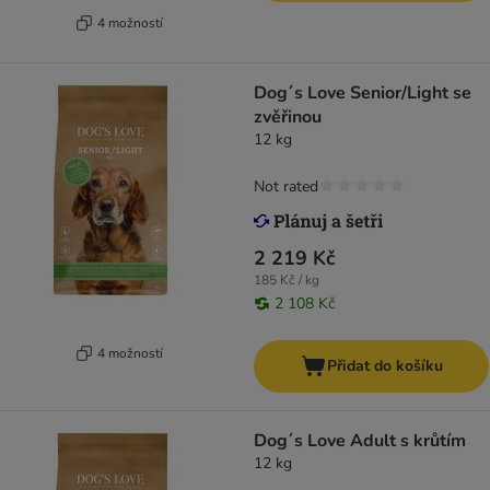
4 možností
Dog´s Love Senior/Light se
zvěřinou
12 kg
Not rated
2 219 Kč
185 Kč / kg
2 108 Kč
4 možností
Přidat do košíku
Dog´s Love Adult s krůtím
12 kg