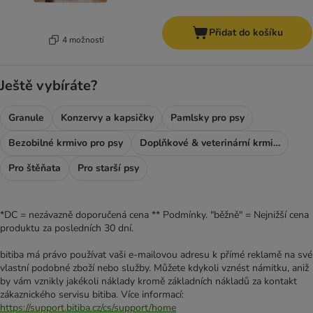
Přidat do košíku
4 možností
Ještě vybíráte?
Granule
Konzervy a kapsičky
Pamlsky pro psy
Bezobilné krmivo pro psy
Doplňkové & veterinární krmivo
Pro štěňata
Pro starší psy
*DC = nezávazně doporučená cena ** Podmínky. "běžně" = Nejnižší cena
produktu za posledních 30 dní.
bitiba má právo používat vaši e-mailovou adresu k přímé reklamě na své
vlastní podobné zboží nebo služby. Můžete kdykoli vznést námitku, aniž
by vám vznikly jakékoli náklady kromě základních nákladů za kontakt
zákaznického servisu bitiba. Více informací:
https://support.bitiba.cz/cs/support/home