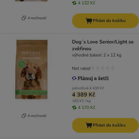
4 132 Kč
4 možností
Přidat do košíku
Dog´s Love Senior/Light se
zvěřinou
výhodné balení: 2 x 12 kg
Not rated
jednotlivě
4 438 Kč
4 389 Kč
183 Kč / kg
4 170 Kč
4 možností
Přidat do košíku