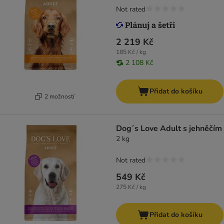
Not rated
2 219 Kč
185 Kč / kg
2 108 Kč
Přidat do košíku
2 možností
Dog´s Love Adult s jehněčím
2 kg
Not rated
549 Kč
275 Kč / kg
Přidat do košíku