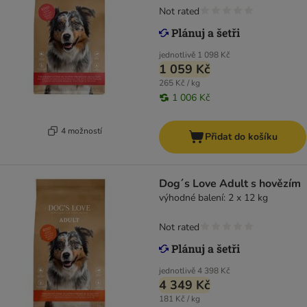
Not rated
jednotlivě
1 098 Kč
1 059 Kč
265 Kč / kg
1 006 Kč
4 možností
Přidat do košíku
Dog´s Love Adult s hovězím
výhodné balení: 2 x 12 kg
Not rated
jednotlivě
4 398 Kč
4 349 Kč
181 Kč / kg