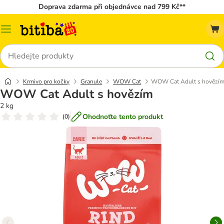
Doprava zdarma při objednávce nad 799 Kč**
Kategorie
Hledat
Krmivo pro kočky
Granule
WOW Cat
WOW Cat Adult s hovězí
WOW Cat Adult s hovězím
2 kg
Ohodnoťte tento produkt
(
0
)