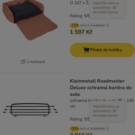
D 107 x Š 82 x V 25 cm
Nejnižší cena za
posledních 30
dní před slevou
Rating: 5/5
(
1
)
-25%
běžně
2 129 Kč
1 597 Kč
Přidat do košíku
2 možností
Kleinmetall Roadmaster
Deluxe ochranná bariéra do
auta
ochranná bariéra do auta 95 - 145
cm
Nejnižší cena za
posledních 30
dní před slevou
Rating: 5/5
(
3
)
-20%
běžně
3 519 Kč