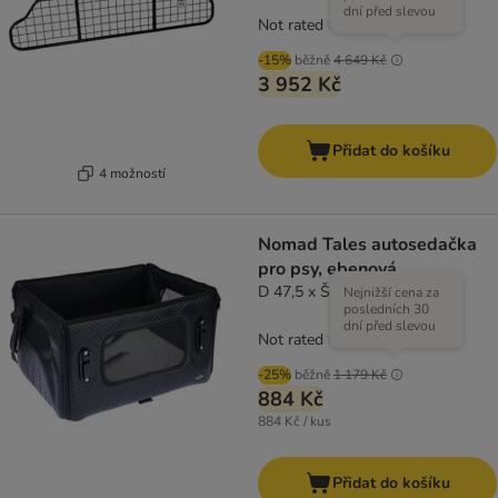
dní před slevou
Not rated
-15%
běžně
4 649 Kč
3 952 Kč
Přidat do košíku
4 možností
Nomad Tales autosedačka
pro psy, ebenová
D 47,5 x Š 38 x V 27,5 cm
Nejnižší cena za
posledních 30
dní před slevou
Not rated
-25%
běžně
1 179 Kč
884 Kč
884 Kč / kus
Přidat do košíku