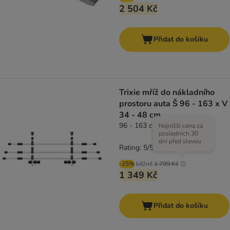
2 504 Kč
Přidat do košíku
Trixie mříž do nákladního
prostoru auta Š 96 - 163 x V
34 - 48 cm
96 - 163 cm
Nejnižší cena za
posledních 30
dní před slevou
Rating: 5/5
(
1
)
-25%
běžně
1 799 Kč
1 349 Kč
Přidat do košíku