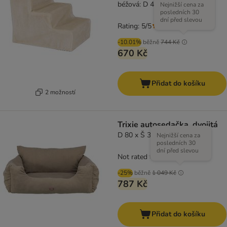
béžová: D 46 x Š 36 x V 34 cm
Nejnižší cena za
posledních 30
dní před slevou
Rating: 5/5
(
1
)
-10.01%
běžně
744 Kč
670 Kč
Přidat do košíku
2 možností
Trixie autosedačka, dvojitá
D 80 x Š 35 x V 60 cm
Nejnižší cena za
posledních 30
dní před slevou
Not rated
-25%
běžně
1 049 Kč
787 Kč
Přidat do košíku