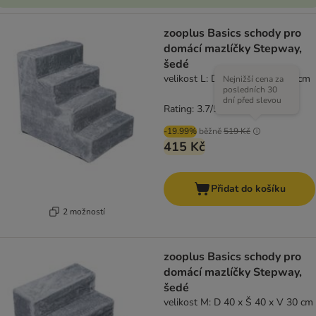
zooplus Basics schody pro
domácí mazlíčky Stepway,
šedé
velikost L: D 65 x Š 51 x V 60 cm
Nejnižší cena za
posledních 30
dní před slevou
Rating: 3.7/5
(
6
)
-19.99%
běžně
519 Kč
415 Kč
Přidat do košíku
2 možností
zooplus Basics schody pro
domácí mazlíčky Stepway,
šedé
velikost M: D 40 x Š 40 x V 30 cm