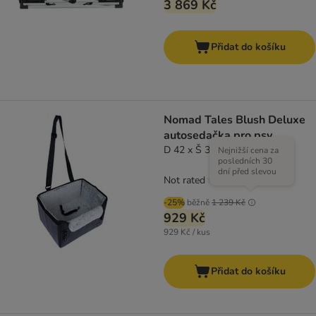
3 869 Kč
Přidat do košíku
Nomad Tales Blush Deluxe
autosedačka pro psy
D 42 x Š 32 x V 28,5 cm
Nejnižší cena za
posledních 30
dní před slevou
Not rated
-25%
běžně
1 239 Kč
929 Kč
929 Kč / kus
Přidat do košíku