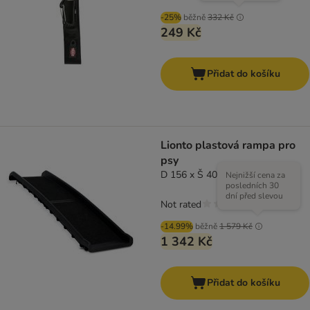
-25%
běžně
332 Kč
249 Kč
Přidat do košíku
Lionto plastová rampa pro
psy
D 156 x Š 40 x V 8 cm
Nejnižší cena za
posledních 30
dní před slevou
Not rated
-14.99%
běžně
1 579 Kč
1 342 Kč
Přidat do košíku