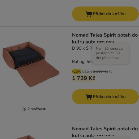
Přidat do košíku
Nomad Tales Spirit potah do
kufru auta pro psy
D 90 x Š 70 x V 23 cm
Nejnižší cena za
posledních 30
dní před slevou
Rating: 5/5
(
1
)
-25%
běžně
2 319 Kč
1 739 Kč
Přidat do košíku
2 možností
Nomad Tales Spirit potah do
kufru auta pro psy