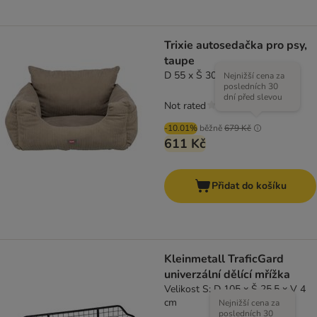
Trixie autosedačka pro psy,
taupe
D 55 x Š 30 x V 55 cm
Nejnižší cena za
posledních 30
dní před slevou
Not rated
-10.01%
běžně
679 Kč
611 Kč
Přidat do košíku
Kleinmetall TraficGard
univerzální dělící mřížka
Velikost S: D 105 x Š 25,5 x V 4
cm
Nejnižší cena za
posledních 30