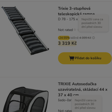
Trixie 3-stupňová
teleskopická rampa
D 78 - 175 x Š 40 cm
Nejnižší cena za
posledních 30
dní před slevou
Not rated
-24.55%
běžně
4 399 Kč
3 319 Kč
Přidat do košíku
TRIXIE Autosedačka
uzavíratelná, skládací 44 x
37 x 40 cm
šedo-černá
Nejnižší cena za
posledních 30
dní před slevou
Not rated