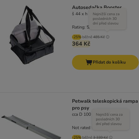
Autosedačka Booster
š 44 x h 38 x v 35 cm
Nejnižší cena za
posledních 30
dní před slevou
Rating: 5/5
(
1
)
-25%
běžně
485 Kč
364 Kč
Přidat do košíku
Petwalk teleskopická rampa
pro psy
cca D 100 - 180 x Š 42,5 cm
Nejnižší cena za
posledních 30
dní před slevou
Not rated
-25%
běžně
3 339 Kč