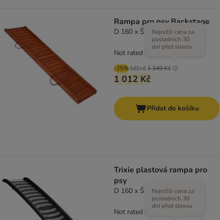
Rampa pro psy Backstage
D 160 x Š 40 x V 6 cm
Nejnižší cena za
posledních 30
dní před slevou
Not rated
-25%
běžně
1 349 Kč
1 012 Kč
Přidat do košíku
Trixie plastová rampa pro
psy
D 160 x Š 39 cm
Nejnižší cena za
posledních 30
dní před slevou
Not rated