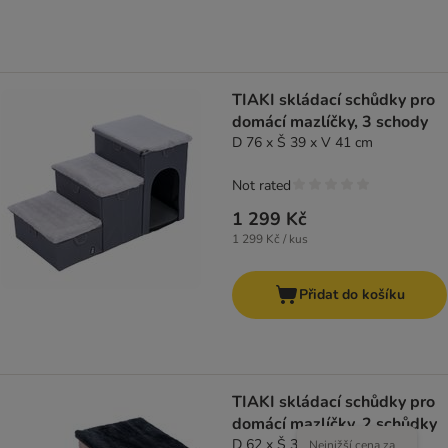
TIAKI skládací schůdky pro
domácí mazlíčky, 3 schody
D 76 x Š 39 x V 41 cm
Not rated
1 299 Kč
1 299 Kč / kus
Přidat do košíku
TIAKI skládací schůdky pro
domácí mazlíčky, 2 schůdky
D 62 x Š 39 x V 35,5 cm
Nejnižší cena za