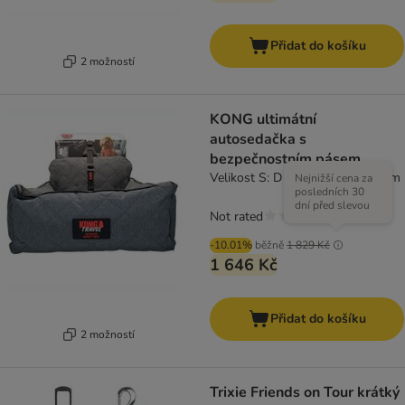
Přidat do košíku
2 možností
KONG ultimátní
autosedačka s
bezpečnostním pásem
Velikost S: D 45 x Š 52 x V 21 cm
Nejnižší cena za
posledních 30
dní před slevou
Not rated
-10.01%
běžně
1 829 Kč
1 646 Kč
Přidat do košíku
2 možností
Trixie Friends on Tour krátký