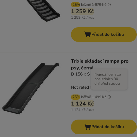
-25%
běžně
1 679 Kč
1 259 Kč
1 259 Kč / kus
Přidat do košíku
Trixie skládací rampa pro
psy, černá
D 156 x Š 40 cm
Nejnižší cena za
posledních 30
dní před slevou
Not rated
-25%
běžně
1 499 Kč
1 124 Kč
1 124 Kč / kus
Přidat do košíku