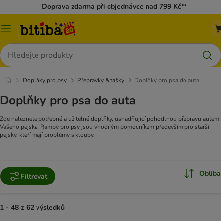
Doprava zdarma při objednávce nad 799 Kč**
Kategorie
Hledat
Doplňky pro psy
Přepravky & tašky
Doplňky pro psa do auta
Doplňky pro psa do auta
Zde naleznete potřebné a užitelné doplňky, usnadňující pohodlnou přepravu autem
Vašeho pejska. Rampy pro psy jsou vhodným pomocníkem především pro starší
pejsky, kteří mají problémy s klouby.
Obliba
Filtrovat
1 - 48 z 62 výsledků