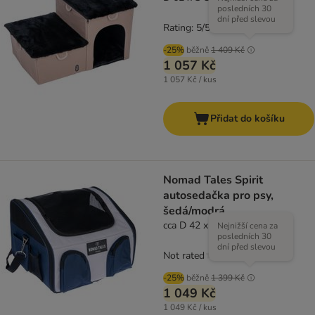
posledních 30
dní před slevou
Rating: 5/5
(
1
)
-25%
běžně
1 409 Kč
1 057 Kč
1 057 Kč / kus
Přidat do košíku
Nomad Tales Spirit
autosedačka pro psy,
šedá/modrá
cca D 42 x Š 36 x V 33 cm
Nejnižší cena za
posledních 30
dní před slevou
Not rated
-25%
běžně
1 399 Kč
1 049 Kč
1 049 Kč / kus