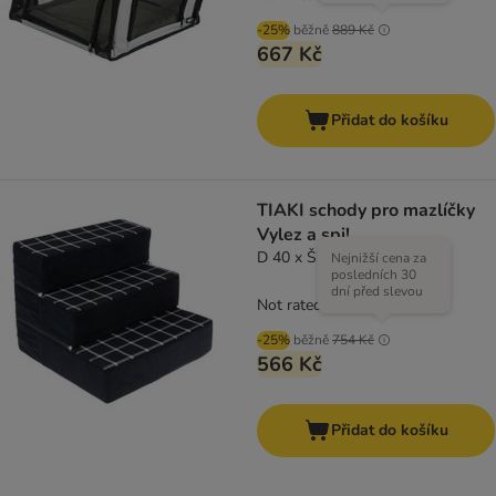
-25%
běžně
889 Kč
667 Kč
Přidat do košíku
TIAKI schody pro mazlíčky
Vylez a spi!
D 40 x Š 40 x V 30 cm
Nejnižší cena za
posledních 30
dní před slevou
Not rated
-25%
běžně
754 Kč
566 Kč
Přidat do košíku