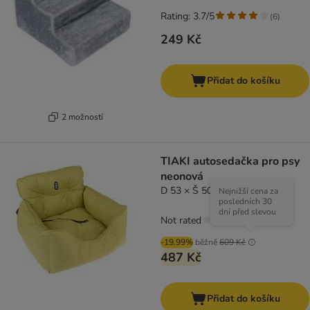
Rating: 3.7/5
(
6
)
249 Kč
Přidat do košíku
2 možností
TIAKI autosedačka pro psy
neonová
D 53 × Š 50 × V 35 cm
Nejnižší cena za
posledních 30
dní před slevou
Not rated
-19.99%
běžně
609 Kč
487 Kč
Přidat do košíku