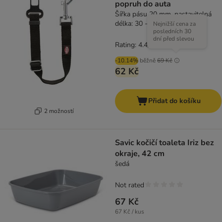
popruh do auta
Šířka pásu 20 mm, nastavitelná
délka: 30 - 45 cm
Nejnižší cena za
posledních 30
dní před slevou
Rating: 4.4/5
(
53
)
-10.14%
běžně
69 Kč
62 Kč
Přidat do košíku
2 možností
Savic kočičí toaleta Iriz bez
okraje, 42 cm
šedá
Not rated
67 Kč
67 Kč / kus