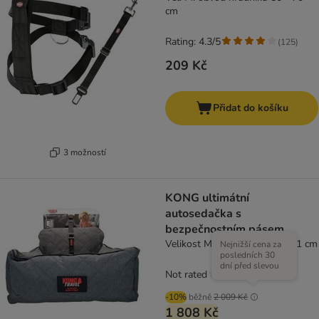
cm
Rating: 4.3/5
(
125
)
209 Kč
Přidat do košíku
3 možností
KONG ultimátní
autosedačka s
bezpečnostním pásem
Velikost M: D 51 x Š 65 x V 21 cm
Nejnižší cena za
posledních 30
dní před slevou
Not rated
-10%
běžně
2 009 Kč
1 808 Kč