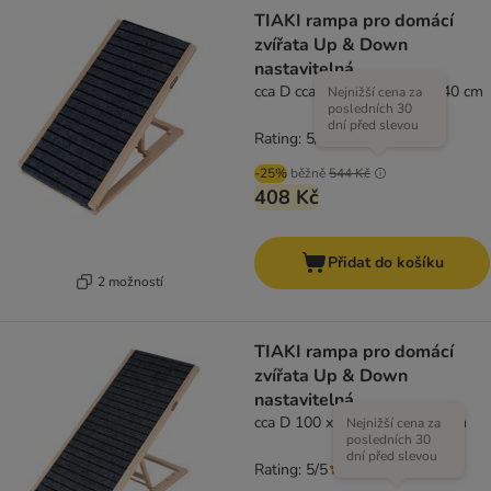
TIAKI rampa pro domácí
zvířata Up & Down
nastavitelná
cca D cca 70 x Š 35 x V 30-40 cm
Nejnižší cena za
posledních 30
dní před slevou
Rating: 5/5
(
2
)
-25%
běžně
544 Kč
408 Kč
Přidat do košíku
2 možností
TIAKI rampa pro domácí
zvířata Up & Down
nastavitelná
cca D 100 x Š 40 x V 32-60 cm
Nejnižší cena za
posledních 30
dní před slevou
Rating: 5/5
(
2
)