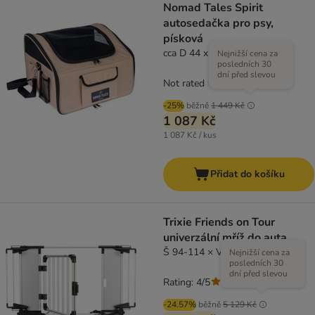
Nomad Tales Spirit
autosedačka pro psy,
písková
cca D 44 x Š 37 x V 30 cm
Nejnižší cena za
posledních 30
dní před slevou
Not rated
-25%
běžně
1 449 Kč
1 087 Kč
1 087 Kč / kus
Přidat do košíku
Trixie Friends on Tour
univerzální mříž do auta
Š 94-114 × V 69 cm
Nejnižší cena za
posledních 30
dní před slevou
Rating: 4/5
(
1
)
-24.57%
běžně
5 129 Kč