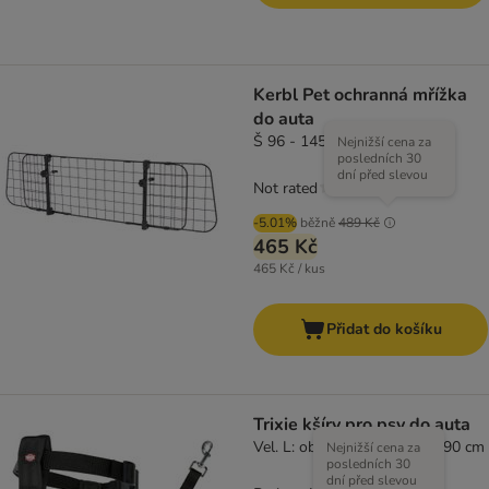
Kerbl Pet ochranná mřížka
do auta
Š 96 - 145 x V 30 cm
Nejnižší cena za
posledních 30
dní před slevou
Not rated
-5.01%
běžně
489 Kč
465 Kč
465 Kč / kus
Přidat do košíku
Trixie kšíry pro psy do auta
Vel. L: obvod hrudníku 70 - 90 cm
Nejnižší cena za
posledních 30
dní před slevou