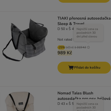
TIAKI přenosná autosedačka
Sleep & Travel
D 50 x Š 42 x V 42 cm
Nejnižší cena za
posledních 30
dní před slevou
Not rated
-25%
běžně
1 319 Kč
989 Kč
Přidat do košíku
Nomad Tales Blush
autosedačka pro psy, béžová
D 43 x Š 51 x V 51 cm
Nejnižší cena za
posledních 30