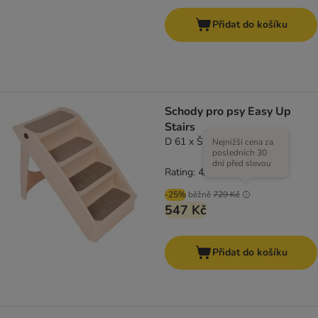
Přidat do košíku
Schody pro psy Easy Up
Stairs
D 61 x Š 40 x V 49 cm
Nejnižší cena za
posledních 30
dní před slevou
Rating: 4/5
(
3
)
-25%
běžně
729 Kč
547 Kč
Přidat do košíku