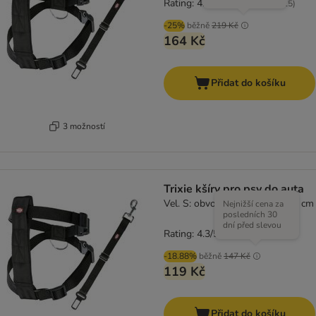
Rating: 4.3/5
(
125
)
-25%
běžně
219 Kč
164 Kč
Přidat do košíku
3 možností
Trixie kšíry pro psy do auta
Vel. S: obvod hrudníku 30 - 60 cm
Nejnižší cena za
posledních 30
dní před slevou
Rating: 4.3/5
(
125
)
-18.88%
běžně
147 Kč
119 Kč
Přidat do košíku