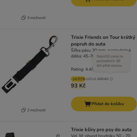
3 možností
Trixie Friends on Tour krátký
popruh do auta
Šířka pásu 30 mm, nastavitelná
délka: 45-70 cm
Nejnižší cena za
posledních 30
dní před slevou
Rating: 4.4/5
(
53
)
-14.91%
běžně
109 Kč
93 Kč
Přidat do košíku
2 možností
Trixie kšíry pro psy do auta
Vel. M: obvod hrudníku 50 - 70