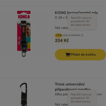
KONG bezpečnostní pás
D 29 x Š 7,5 x V 2,5 cm
Nejnižší cena za
posledních 30
dní před slevou
Not rated
-25%
běžně
272 Kč
204 Kč
Přidat do košíku
Trixie univerzální
připevňovací poutko
šířka pásu 38 mm / délka 30 cm
Nejnižší cena za
posledních 30
dní před slevou
Not rated