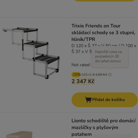
Trixie Friends on Tour
skládací schody se 3 stupni,
hliník/TPR
D 120 x Š 37 x V 50 cm / D 100 x
Š 37 x V 57 cm
Nejnižší cena za
posledních 30
dní před slevou
Not rated
-25%
běžně
3 129 Kč
2 347 Kč
Přidat do košíku
Lionto schodiště pro domácí
mazlíčky s plyšovým
potahem