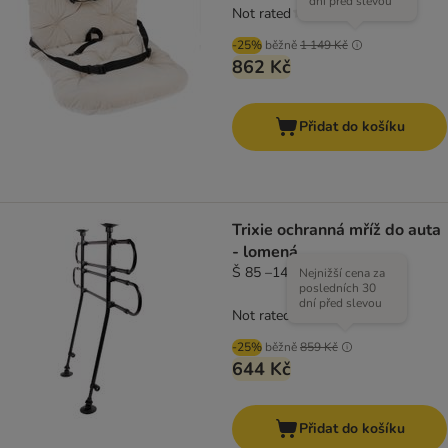
dní před slevou
Not rated
-25%
běžně
1 149 Kč
862 Kč
Přidat do košíku
Trixie ochranná mříž do auta
- lomená
Š 85 –140 x V 75–110 cm
Nejnižší cena za
posledních 30
dní před slevou
Not rated
-25%
běžně
859 Kč
644 Kč
Přidat do košíku