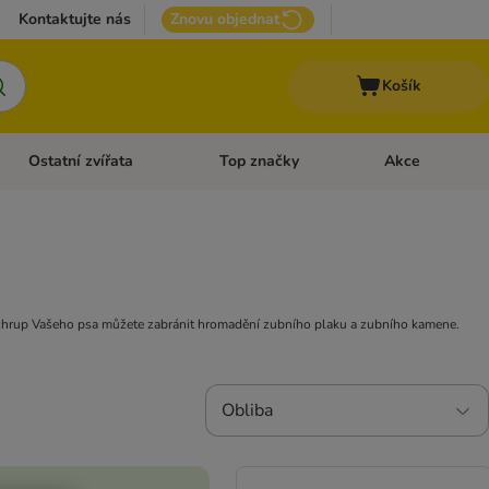
Kontaktujte nás
Znovu objednat
Košík
Ostatní zvířata
Top značky
Akce
pro psy
Otevřít menu: + VET Dieta
Otevřít menu: Ostatní zvířata
Otevřít menu: Top
vý chrup Vašeho psa můžete zabránit hromadění zubního plaku a zubního kamene.
Obliba