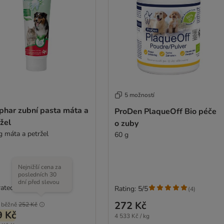
5 možností
phar zubní pasta máta a
ProDen PlaqueOff Bio péče
žel
o zuby
g máta a petržel
60 g
Nejnižší cena za
posledních 30
dní před slevou
rated
Rating: 5/5
(
4
)
272 Kč
běžně
252 Kč
9 Kč
4 533 Kč / kg