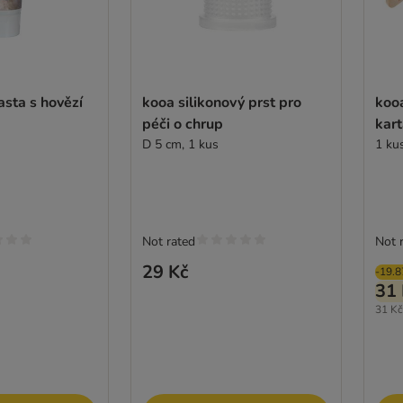
asta s hovězí
kooa silikonový prst pro
koo
péči o chrup
kart
D 5 cm, 1 kus
1 ku
Not rated
Not 
29 Kč
-19.
31 
31 Kč