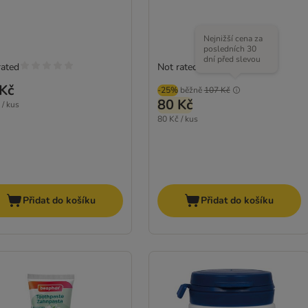
Nejnižší cena za
posledních 30
dní před slevou
rated
Not rated
Kč
-25%
běžně
107 Kč
80 Kč
 / kus
80 Kč / kus
Přidat do košíku
Přidat do košíku