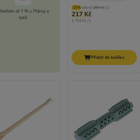
-25%
běžně
289 Kč
šetřete až 7 % s Plánuj a
217 Kč
šetři
1 734 Kč / l
Přidat do košíku