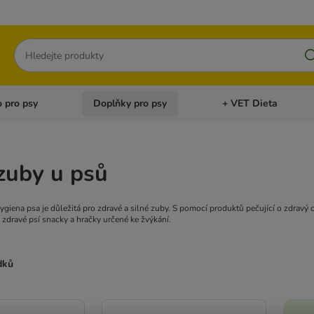
Hledat
 pro psy
Doplňky pro psy
+ VET Dieta
menu: Doplňky pro kočky
Otevřít menu: Krmivo pro psy
Otevřít menu: Doplňky 
zuby u psů
hygiena psa je důležitá pro zdravé a silné zuby. S pomocí produktů pečující o zdra
 zdravé psí snacky a hračky určené ke žvýkání.
dků