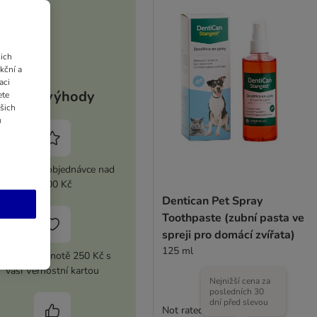
ich
kční a
aci
Vaše výhody
ete
ašich
u
 sleva při objednávce nad
2 100 Kč
Dentican Pet Spray
Toothpaste (zubní pasta ve
spreji pro domácí zvířata)
125 ml
upón v hodnotě 250 Kč s
vaší Věrnostní kartou
Nejnižší cena za
posledních 30
dní před slevou
Not rated