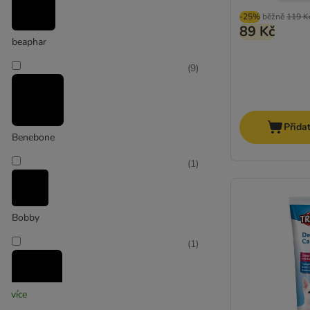
-25%
běžně
119 K
89 Kč
beaphar
(
9
)
Přida
Benebone
(
1
)
Bobby
(
1
)
více