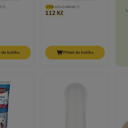
č
-25%
běžně
149 Kč
U
112 Kč
t do košíku
Přidat do košíku