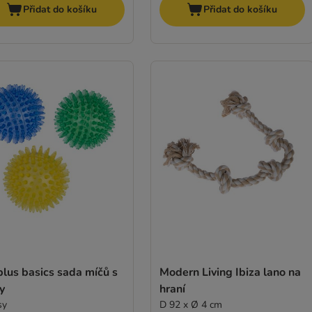
Přidat do košíku
Přidat do košíku
lus basics sada míčů s
Modern Living Ibiza lano na
y
hraní
sy
D 92 x Ø 4 cm