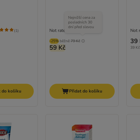
Nejnižší cena za
posledních 30
dní před slevou
Not rated
Not 
(
1
)
39 
-25%
běžně
79 Kč
59 Kč
39 Kč
t do košíku
Přidat do košíku