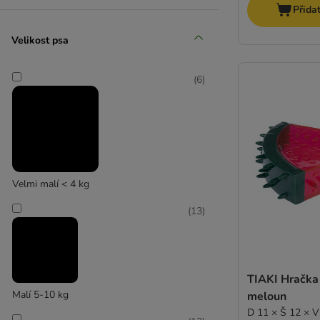
Přida
Velikost psa
(
6
)
Velmi malí < 4 kg
(
13
)
TIAKI Hračka
Malí 5-10 kg
meloun
D 11 × Š 12 × V