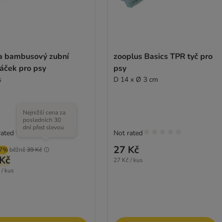
a bambusový zubní
zooplus Basics TPR tyč pro
áček pro psy
psy
s
D 14 x Ø 3 cm
Nejnižší cena za
posledních 30
dní před slevou
rated
Not rated
27 Kč
87%
běžně
39 Kč
Kč
27 Kč / kus
 / kus