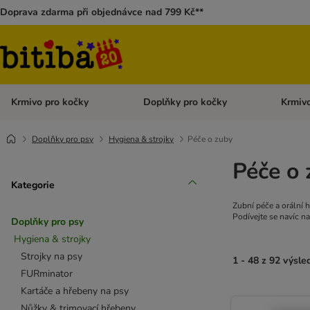
Doprava zdarma při objednávce nad 799 Kč**
Krmivo pro kočky
Doplňky pro kočky
Krmivo
Otevřít menu: Krmivo pro kočky
Otevřít 
Doplňky pro psy
Hygiena & strojky
Péče o zuby
Péče o 
Kategorie
Zubní péče a orální 
Podívejte se navíc na
Doplňky pro psy
Hygiena & strojky
Strojky na psy
1 - 48 z 92 výsle
FURminator
Kartáče a hřebeny na psy
Nůžky & trimovací hřebeny