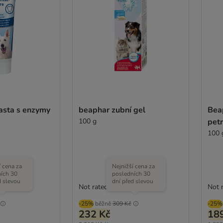
pasta s enzymy
beaphar zubní gel
Bea
100 g
petr
100 
í cena za
Nejnižší cena za
ích 30
posledních 30
d slevou
dní před slevou
Not rated
Not 
-25%
běžně
309 Kč
-25%
232 Kč
18