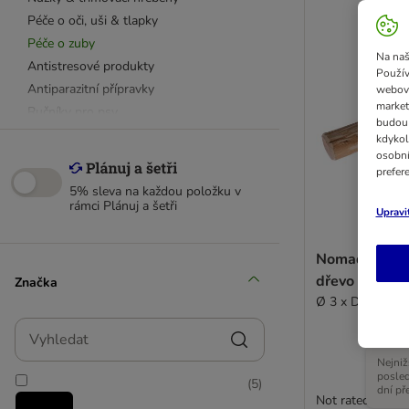
Péče o oči, uši & tlapky
Péče o zuby
Na naš
Antistresové produkty
Použív
Antiparazitní přípravky
webový
market
Ručníky pro psy
budou 
Psí toalety
kdykol
osobní
Odstraňovače skvrn a zápachu
prefer
Domácí lékárnička
5% sleva na každou položku v
rámci Plánuj a šetři
Upravi
Nomad Tales 
dřevo pro psy
Značka
Ø 3 x D 20 cm
Vyhledat
Nejniž
posle
(
5
)
dní př
Not rated