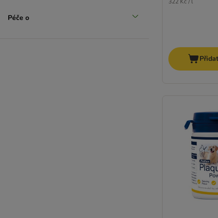
322 Kč / l
Péče o
Přida