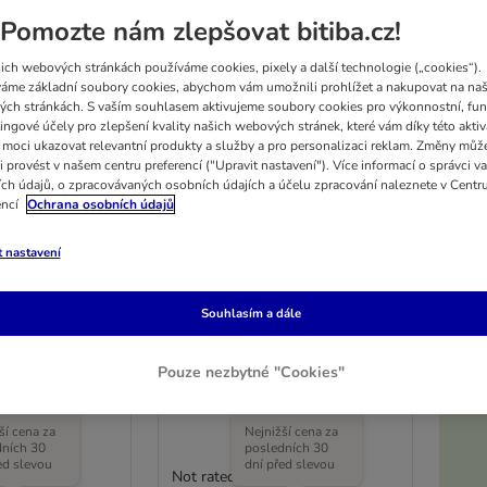
Pomozte nám zlepšovat bitiba.cz!
ich webových stránkách používáme cookies, pixely a další technologie („cookies“).
áme základní soubory cookies, abychom vám umožnili prohlížet a nakupovat na naš
ch stránkách. S vaším souhlasem aktivujeme soubory cookies pro výkonnostní, fun
ingové účely pro zlepšení kvality našich webových stránek, které vám díky této aktiv
moci ukazovat relevantní produkty a služby a pro personalizaci reklam. Změny můž
i provést v našem centru preferencí ("Upravit nastavení"). Více informací o správci v
ch údajů, o zpracovávaných osobních údajích a účelu zpracování naleznete v Centr
encí
Ochrana osobních údajů
t nastavení
5%
Calma liči
kooa návleky na prst pro
Souhlasím a dále
péči o zuby
50 kusů
Pouze nezbytné "Cookies"
K
ší cena za
Nejnižší cena za
dních 30
posledních 30
ed slevou
dní před slevou
Not rated