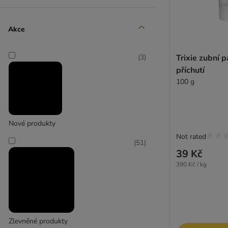
Bogadent
(
7
)
Akce
Trixie zubní p
(
3
)
příchutí
Canosept
100 g
(
1
)
Nové produkty
Not rated
dentaVet
(
51
)
39 Kč
390 Kč / kg
Zlevněné produkty