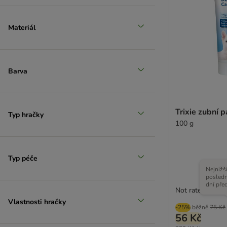
Materiál
Extra velcí > 45 kg
Barva
Trixie zubní 
Typ hračky
100 g
Typ péče
Nejnižš
posledn
dní pře
Not rated
Vlastnosti hračky
-25%
běžně
75 Kč
56 Kč