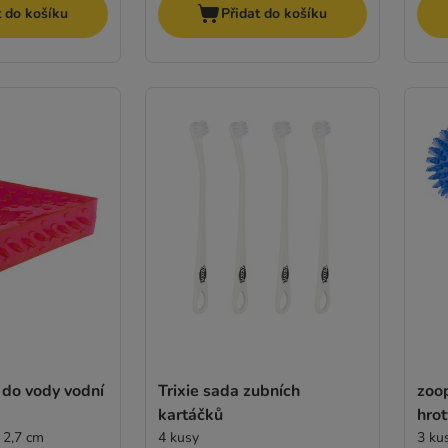
t do košíku
Přidat do košíku
 do vody vodní
Trixie sada zubních
zoop
kartáčků
hrot
 2,7 cm
4 kusy
3 ku