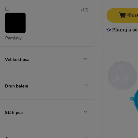
(
10
)
Přida
Pamlsky
Velikost psa
Druh balení
Stáří psa