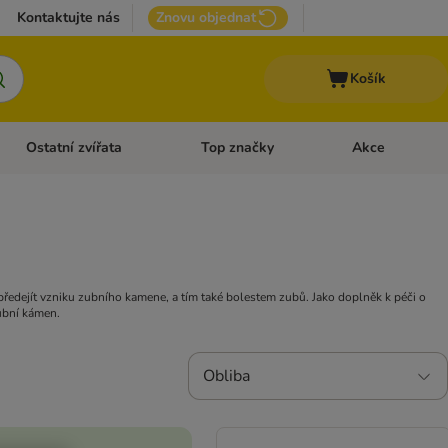
Kontaktujte nás
Znovu objednat
Košík
Ostatní zvířata
Top značky
Akce
pro psy
Otevřít menu: + VET Dieta
Otevřít menu: Ostatní zvířata
Otevřít menu: Top
předejít vzniku zubního kamene, a tím také bolestem zubů. Jako doplněk k péči o
zubní kámen.
Obliba