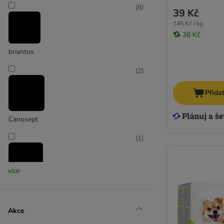
(
8
)
39 Kč
145 Kč / kg
36 Kč
briantos
(
2
)
Přida
Canosept
(
1
)
více
dentaVet
(
6
)
Akce