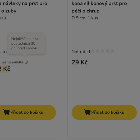
 návleky na prst pro
kooa silikonový prst pro
 o zuby
péči o chrup
usů
D 5 cm, 1 kus
Nejnižší cena za
posledních 30
dní před slevou
rated
Not rated
29 Kč
běžně
149 Kč
2 Kč
Přidat do košíku
Přidat do košíku