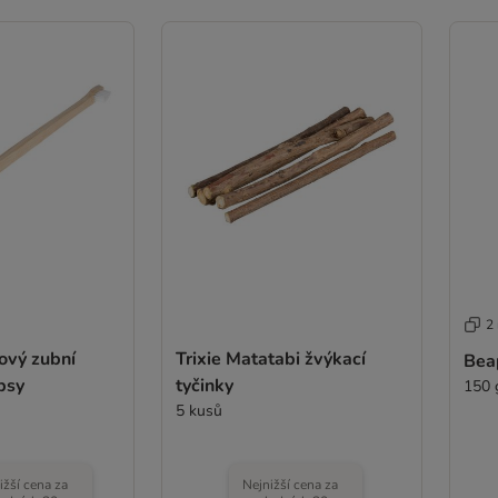
2
vý zubní
Trixie Matatabi žvýkací
Bea
psy
tyčinky
150 
5 kusů
ižší cena za
Nejnižší cena za