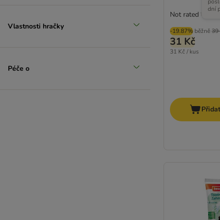
posl
dní 
Not rated
Vlastnosti hračky
-19.87%
běžně
39
31 Kč
31 Kč / kus
Péče o
Přida