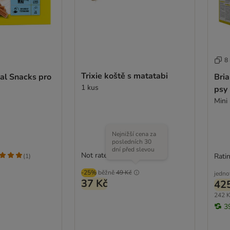
8
Trixie koště s matatabi
al Snacks pro
Bri
1 kus
psy
Mini 
Nejnižší cena za
posledních 30
dní před slevou
Not rated
Ratin
(
1
)
-25%
běžně
49 Kč
jedno
37 Kč
42
242 K
3