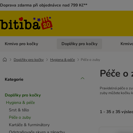
Doprava zdarma při objednávce nad 799 Kč**
Krmivo pro kočky
Doplňky pro kočky
Krmivo
Otevřít menu: Krmivo pro kočky
Otevřít 
Doplňky pro kočky
Hygiena & péče
Péče o zuby
Péče o 
Kategorie
Pravidelná péče o zu
zuby můžete kočku kr
Doplňky pro kočky
Hygiena & péče
Srst & tělo
1 - 35 z 35 výsle
Péče o zuby
Kartáče & furminátory
Odstraňovače skvrn a zápachu