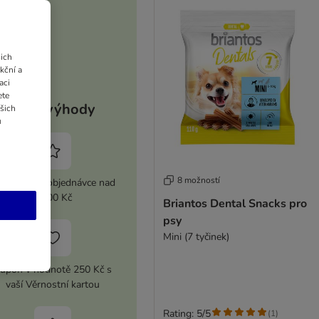
ich
kční a
aci
ete
Vaše výhody
ašich
u
8 možností
 sleva při objednávce nad
2 100 Kč
Briantos Dental Snacks pro
psy
Mini (7 tyčinek)
upón v hodnotě 250 Kč s
vaší Věrnostní kartou
Rating: 5/5
(
1
)