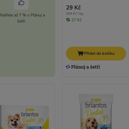
29 Kč
264 Kč / kg
šetřete až 7 % s Plánuj a
27 Kč
šetři
Přidat do košíku