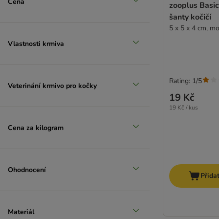
Cena
zooplus Basic
šanty kočičí
5 x 5 x 4 cm, m
Vlastnosti krmiva
Rating: 1/5
Veterinání krmivo pro kočky
19 Kč
19 Kč / kus
Cena za kilogram
Ohodnocení
Přida
Materiál