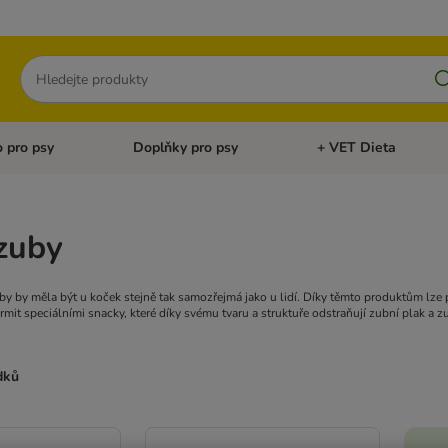
Hledat
 pro psy
Doplňky pro psy
+ VET Dieta
menu: Doplňky pro kočky
Otevřít menu: Krmivo pro psy
Otevřít menu: Doplňky 
zuby
by by měla být u koček stejně tak samozřejmá jako u lidí. Díky těmto produktům lze 
mit speciálními snacky, které díky svému tvaru a struktuře odstraňují zubní plak a 
dků