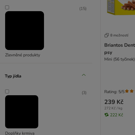
(
15
)
Fresh Breath
(
4
)
8 možností
Briantos Dent
psy
Zlevněné produkty
kooa
Mini (56 tyčinek)
Typ jídla
Rating: 5/5
(
3
)
239 Kč
272 Kč / kg
222 Kč
Doplňky krmiva