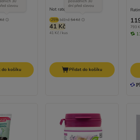
edních 30
posledních 30
před slevou
dní před slevou
Not rated
Ratin
11
 Kč
-25%
běžně
54 Kč
41 Kč
793 K
41 Kč / kus
1
t do košíku
Přidat do košíku