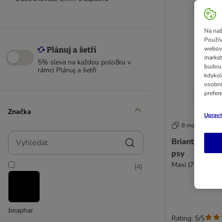
Na naš
Použív
webový
market
5% sleva na každou položku v
budou 
rámci Plánuj a šetři
kdykol
osobní
prefer
Značka
Upravi
8 možností
Vyhledat
Briantos Dent
psy
Maxi (7 tyčinek)
(
4
)
beaphar
Rating: 5/5