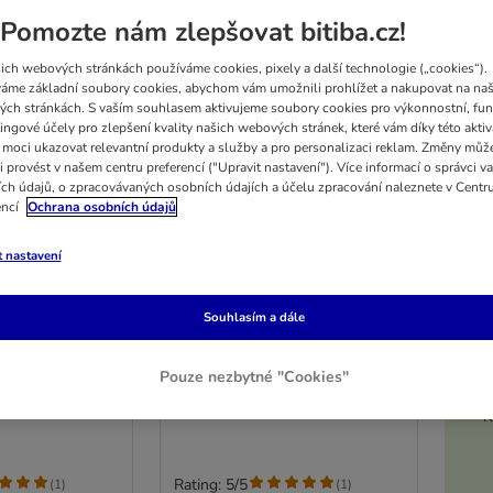
Pomozte nám zlepšovat bitiba.cz!
ich webových stránkách používáme cookies, pixely a další technologie („cookies“).
áme základní soubory cookies, abychom vám umožnili prohlížet a nakupovat na naš
ch stránkách. S vaším souhlasem aktivujeme soubory cookies pro výkonnostní, fun
ingové účely pro zlepšení kvality našich webových stránek, které vám díky této aktiv
moci ukazovat relevantní produkty a služby a pro personalizaci reklam. Změny můž
i provést v našem centru preferencí ("Upravit nastavení"). Více informací o správci v
ch údajů, o zpracovávaných osobních údajích a účelu zpracování naleznete v Centr
encí
Ochrana osobních údajů
t nastavení
8 možností
5%
al Snacks pro
Briantos Dental Snacks pro
Souhlasím a dále
psy
Střední (7 tyčinek)
Pouze nezbytné "Cookies"
K
Rating: 5/5
(
1
)
(
1
)