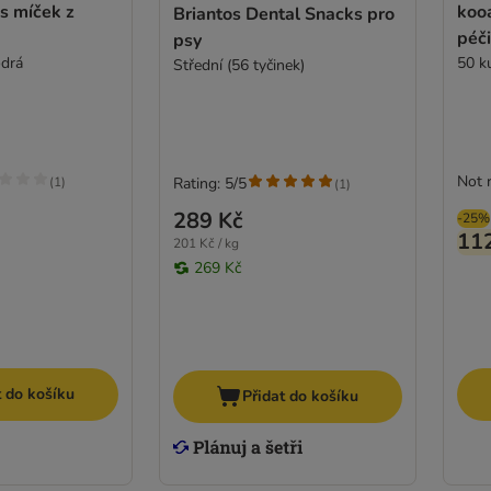
s míček z
kooa
Briantos Dental Snacks pro
péči
psy
odrá
50 k
Střední (56 tyčinek)
Not 
(
1
)
Rating: 5/5
(
1
)
289 Kč
-25%
11
201 Kč / kg
269 Kč
t do košíku
Přidat do košíku