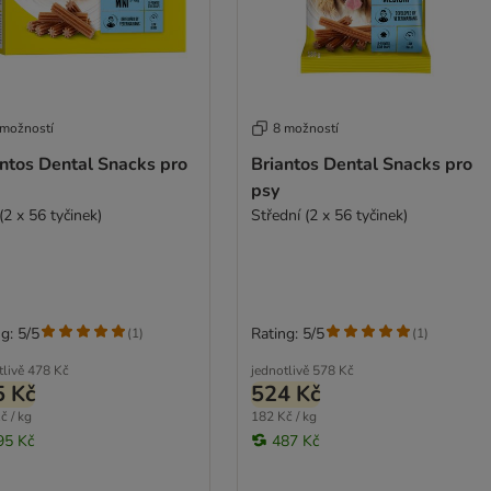
 možností
8 možností
antos Dental Snacks pro
Briantos Dental Snacks pro
psy
(2 x 56 tyčinek)
Střední (2 x 56 tyčinek)
g: 5/5
Rating: 5/5
(
1
)
(
1
)
tlivě
478 Kč
jednotlivě
578 Kč
5 Kč
524 Kč
č / kg
182 Kč / kg
95 Kč
487 Kč