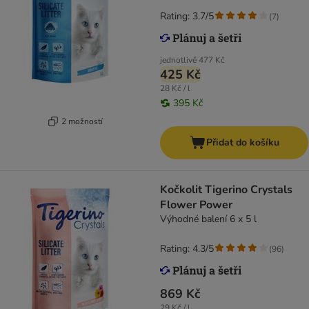
Rating: 3.7/5
(
7
)
jednotlivě
477 Kč
425 Kč
28 Kč / l
395 Kč
2 možností
Přidat do košíku
Kočkolit Tigerino Crystals
Flower Power
Výhodné balení 6 x 5 l
Rating: 4.3/5
(
96
)
869 Kč
29 Kč / l