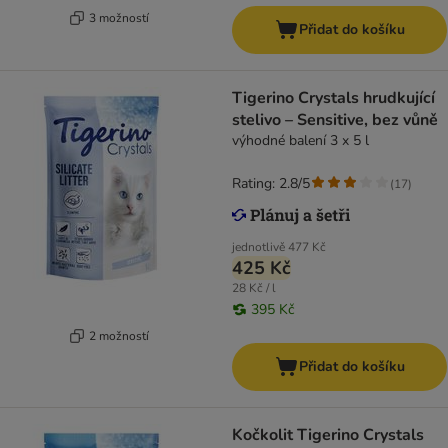
3 možností
Přidat do košíku
Tigerino Crystals hrudkující
stelivo – Sensitive, bez vůně
výhodné balení 3 x 5 l
Rating: 2.8/5
(
17
)
jednotlivě
477 Kč
425 Kč
28 Kč / l
395 Kč
2 možností
Přidat do košíku
Kočkolit Tigerino Crystals