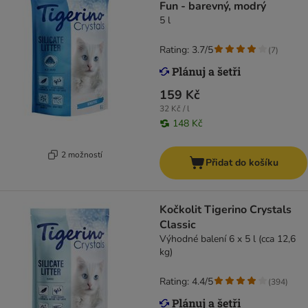
Fun - barevný, modrý
5 l
Rating: 3.7/5
(
7
)
159 Kč
32 Kč / l
148 Kč
2 možností
Přidat do košíku
Kočkolit Tigerino Crystals
Classic
Výhodné balení 6 x 5 l (cca 12,6
kg)
Rating: 4.4/5
(
394
)