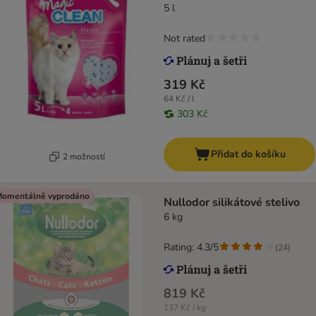
5 l
Not rated
319 Kč
64 Kč / l
303 Kč
Přidat do košíku
2 možností
omentálně vyprodáno
Nullodor silikátové stelivo
6 kg
Rating: 4.3/5
(
24
)
819 Kč
137 Kč / kg