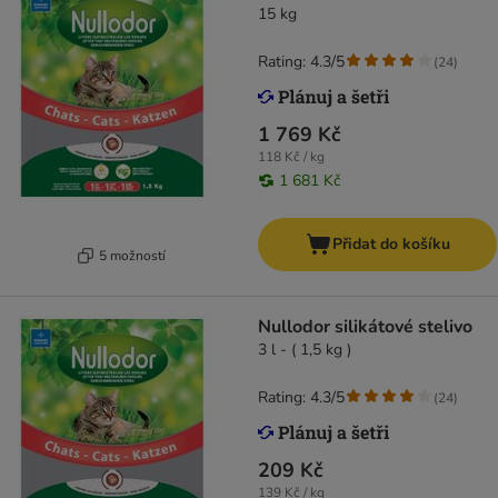
15 kg
Rating: 4.3/5
(
24
)
1 769 Kč
118 Kč / kg
1 681 Kč
Přidat do košíku
5 možností
Nullodor silikátové stelivo
3 l - ( 1,5 kg )
Rating: 4.3/5
(
24
)
209 Kč
139 Kč / kg