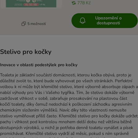
778 Kč
Upozornění o
dostupnosti
5 možností
Stelivo pro kočky
Inovace v oblasti podestýlek pro kočky
Toaleta je základní součástí domácnosti, kterou kočka obývá, proto je
důležité zvolit to, které bude vyhovovat po všech stránkách. Perfektní
volbou k ní může být křemičité stelivo, které výborně absorbuje zápach a
nabízí výhody pro Vás i Vašeho tygříka. Tím, že stelivo dokáže výborně
zadržovat vlhkost v sobě, zabraňuje prosakování na plastovou část
kočičí toalety, díky čemuž nedochází k poškození záchodku agresivním
chemickým složením výměšků. Navíc díky této vlastnosti nemusíte
stelivo vyměňovat příliš často. Křemičité stelivo pro kočky dokáže udržet
pachy i vlhkost pod kontrolou mnohem delší dobu než většina běžně
dostupných výrobků, u nichž je potřeba denně toaletu vynášet a písek
promíchávat. Křemičité stelivo vydrží až měsíc, pokud s ním správně