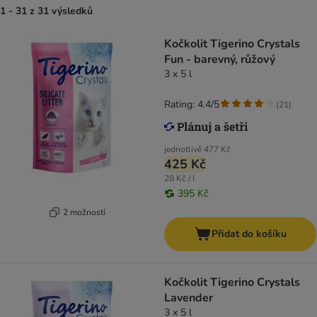
1 - 31 z 31 výsledků
Kočkolit Tigerino Crystals
Fun - barevný, růžový
3 x 5 l
Rating: 4.4/5
(
21
)
jednotlivě
477 Kč
425 Kč
28 Kč / l
395 Kč
2 možností
Přidat do košíku
Kočkolit Tigerino Crystals
Lavender
3 x 5 l