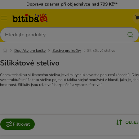
Doprava zdarma při objednávce nad 799 Kč**
Kategorie
Hledat
Doplňky pro kočky
Stelivo pro kočky
Silikátové stelivo
Silikátové stelivo
Charakteristikou silikátového steliva je velmi rychlá savost a pohlcení zápachů. Díky
své struktuře může toto stelivo pojmout takřka stejné množství vlhkosti, jako je jeho
hmotnost. Silikáty jsou relativně bezprašné a vysoce efektivní.
K nabídce rostlinného steliva!
Obliba
Filtrovat