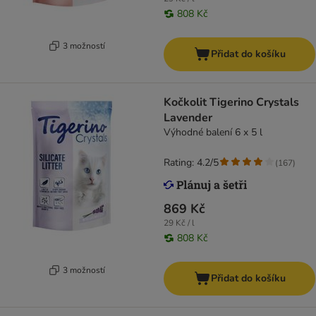
808 Kč
3 možností
Přidat do košíku
Kočkolit Tigerino Crystals
Lavender
Výhodné balení 6 x 5 l
Rating: 4.2/5
(
167
)
869 Kč
29 Kč / l
808 Kč
3 možností
Přidat do košíku