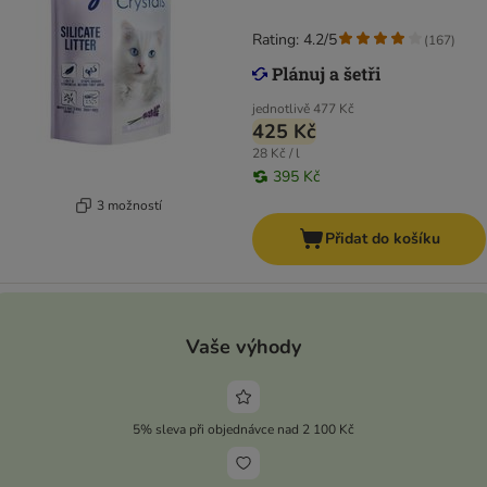
Rating: 4.2/5
(
167
)
jednotlivě
477 Kč
425 Kč
28 Kč / l
395 Kč
3 možností
Přidat do košíku
Vaše výhody
5% sleva při objednávce nad 2 100 Kč