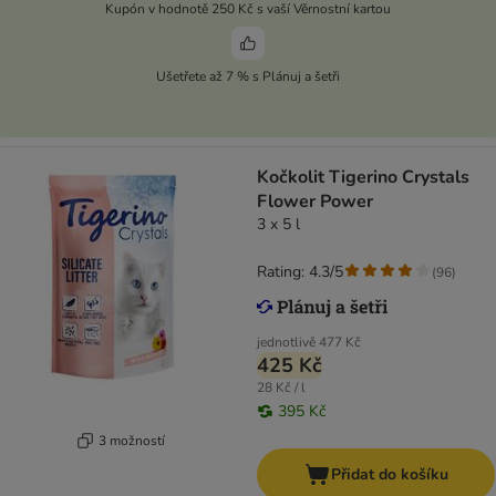
Kupón v hodnotě 250 Kč s vaší Věrnostní kartou
Ušetřete až 7 % s Plánuj a šetři
Kočkolit Tigerino Crystals
Flower Power
3 x 5 l
Rating: 4.3/5
(
96
)
jednotlivě
477 Kč
425 Kč
28 Kč / l
395 Kč
3 možností
Přidat do košíku