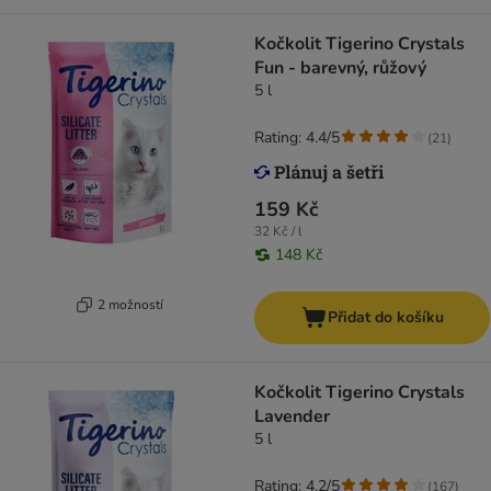
Kočkolit Tigerino Crystals
Fun - barevný, růžový
5 l
Rating: 4.4/5
(
21
)
159 Kč
32 Kč / l
148 Kč
2 možností
Přidat do košíku
Kočkolit Tigerino Crystals
Lavender
5 l
Rating: 4.2/5
(
167
)