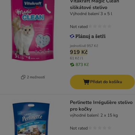
Vitakraft Magic Clean
silikátové stelivo
Výhodné balení 3 x 5 l
Not rated
jednotlivě
957 Kč
919 Kč
61 Kč / l
873 Kč
2 možností
Přidat do košíku
Perlinette Irrégulière stelivo
pro kočky
výhodné balení: 2 x 15 kg
Not rated