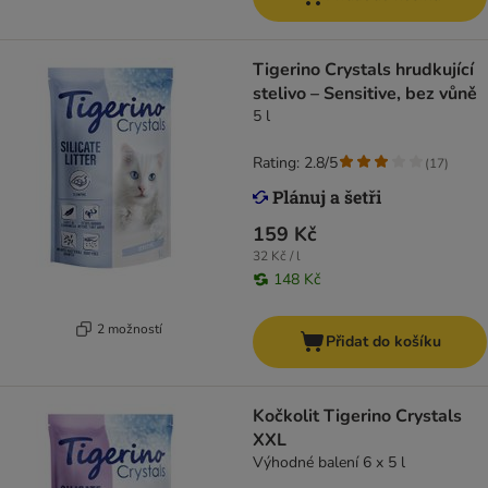
Tigerino Crystals hrudkující
stelivo – Sensitive, bez vůně
5 l
Rating: 2.8/5
(
17
)
159 Kč
32 Kč / l
148 Kč
2 možností
Přidat do košíku
Kočkolit Tigerino Crystals
XXL
Výhodné balení 6 x 5 l