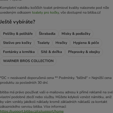
Kompletní nabídku kočičích toalet prémiové kvality naleznete pod níže
uvedeným odkazem
toalety pro kočky
, vše dostupné na bitiba.cz!
Ještě vybíráte?
Pelíšky & polštáře
Škrabadla
Misky & podložky
Stelivo pro kočky
Toalety
Hračky
Hygiena & péče
Fontánky a krmítka
Sítě & dvířka
Přepravky & obojky
WARNER BROS COLLECTION
*DC = nezávazně doporučená cena ** Podmínky. "běžně" = Nejnižší cena
produktu za posledních 30 dní.
bitiba má právo používat vaši e-mailovou adresu k přímé reklamě na své
vlastní podobné zboží nebo služby. Můžete kdykoli vznést námitku, aniž
by vám vznikly jakékoli náklady kromě základních nákladů za kontakt
zákaznického servisu bitiba. Více informací:
https://support.bitiba.cz/cs/support/home