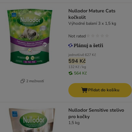
Nullodor Mature Cats
kočkolit
Výhodné balení 3 x 1,5 kg
Not rated
jednotlivě
627 Kč
594 Kč
132 Kč / kg
564 Kč
2 možností
Přidat do košíku
Nullodor Sensitive stelivo
pro kočky
1,5 kg