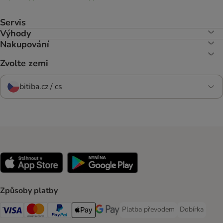
Servis
Výhody
Nakupování
Zvolte zemi
bitiba.cz / cs
Způsoby platby
Platba převodem
Dobírka
Platba převodem Payment Meth
Dobírka Paym
Visa Payment Method
mastercard Payment Method
PayPal Payment Method
Apple pay Payment Method
Google Pay Payment Method