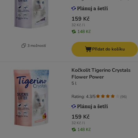
159 Kč
32 Kč / l
148 Kč
3 možností
Přidat do košíku
Kočkolit Tigerino Crystals
Flower Power
5 l
Rating: 4.3/5
(
96
)
159 Kč
32 Kč / l
148 Kč