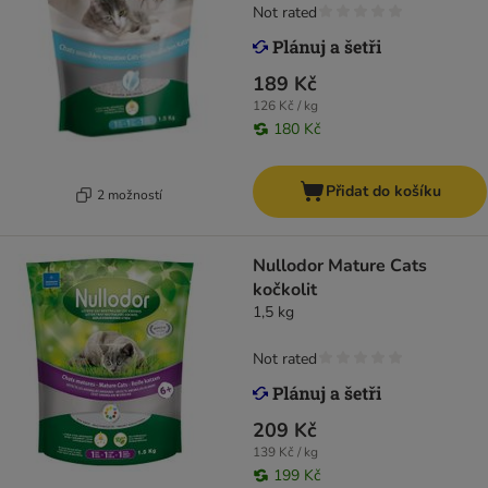
Not rated
189 Kč
126 Kč / kg
180 Kč
Přidat do košíku
2 možností
Nullodor Mature Cats
kočkolit
1,5 kg
Not rated
209 Kč
139 Kč / kg
199 Kč