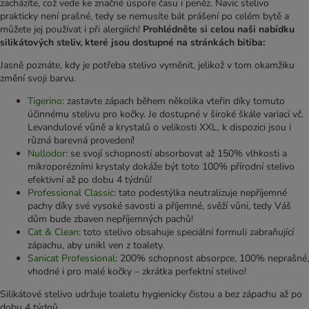
zacházíte, což vede ke značné úspoře času i peněz. Navíc stelivo
prakticky není prašné, tedy se nemusíte bát prášení po celém bytě a
můžete jej používat i při alergiích!
Prohlédněte si celou naši nabídku
silikátových steliv, které jsou dostupné na stránkách bitiba:
Jasně poznáte, kdy je potřeba stelivo vyměnit, jelikož v tom okamžiku
změní svoji barvu.
Tigerino
: zastavte zápach během několika vteřin díky tomuto
účinnému stelivu pro kočky. Je dostupné v široké škále variací vč.
Levandulové vůně a krystalů o velikosti XXL, k dispozici jsou i
různá barevná provedení!
Nullodor
: se svojí schopností absorbovat až 150% vlhkosti a
mikroporézními krystaly dokáže být toto 100% přírodní stelivo
efektivní až po dobu 4 týdnů!
Professional Classic
: tato podestýlka neutralizuje nepříjemné
pachy díky své vysoké savosti a příjemné, svěží vůni, tedy Váš
dům bude zbaven nepříjemných pachů!
Cat & Clean
: toto stelivo obsahuje speciální formuli zabraňující
zápachu, aby unikl ven z toalety.
Sanicat Professional
: 200% schopnost absorpce, 100% neprašné,
vhodné i pro malé kočky – zkrátka perfektní stelivo!
Silikátové stelivo udržuje toaletu hygienicky čistou a bez zápachu až po
dobu 4 týdnů.