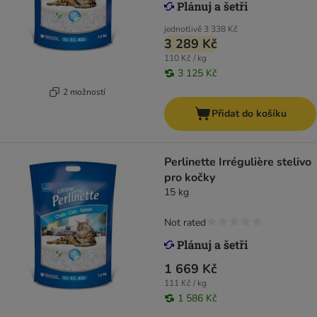
jednotlivě
3 338 Kč
3 289 Kč
110 Kč / kg
3 125 Kč
2 možností
Přidat do košíku
Perlinette Irrégulière stelivo
pro kočky
15 kg
Not rated
1 669 Kč
111 Kč / kg
1 586 Kč