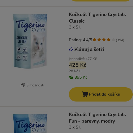
Kočkolit Tigerino Crystals
Classic
3 x 5 l
Rating: 4.4/5
(
394
)
jednotlivě
477 Kč
425 Kč
28 Kč / l
395 Kč
3 možností
Přidat do košíku
Kočkolit Tigerino Crystals
Fun - barevný, modrý
3 x 5 l