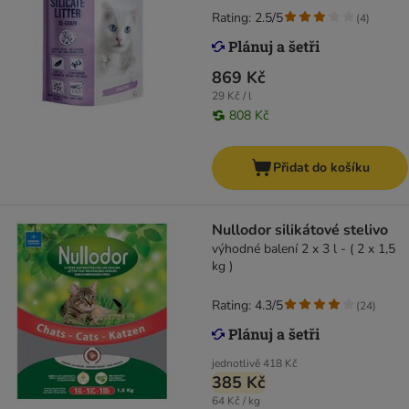
Rating: 2.5/5
(
4
)
869 Kč
29 Kč / l
808 Kč
Přidat do košíku
Nullodor silikátové stelivo
výhodné balení 2 x 3 l - ( 2 x 1,5
kg )
Rating: 4.3/5
(
24
)
jednotlivě
418 Kč
385 Kč
64 Kč / kg