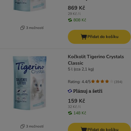
869 Kč
29 Kč / l
808 Kč
3 možností
Přidat do košíku
Kočkolit Tigerino Crystals
Classic
5 l (cca 2,1 kg)
Rating: 4.4/5
(
394
)
159 Kč
32 Kč / l
148 Kč
3 možností
Přidat do košíku