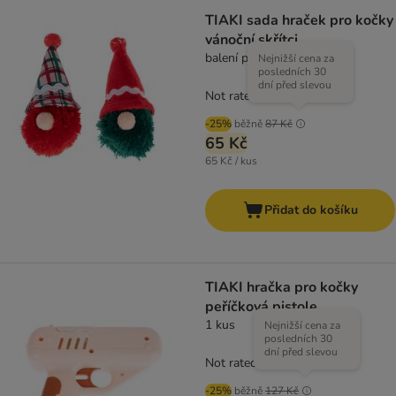
TIAKI sada hraček pro kočky
vánoční skřítci
balení po 2 kusech
Nejnižší cena za
posledních 30
dní před slevou
Not rated
-25%
běžně
87 Kč
65 Kč
65 Kč / kus
Přidat do košíku
TIAKI hračka pro kočky
peříčková pistole
1 kus
Nejnižší cena za
posledních 30
dní před slevou
Not rated
-25%
běžně
127 Kč