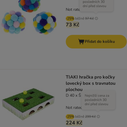
posledních 30
dní před slevou
Not rated
-25%
běžně
97 Kč
73 Kč
Přidat do košíku
TIAKI hračka pro kočky
lovecký box s travnatou
plochou
D 40 x Š 28 x V 7 cm
Nejnižší cena za
posledních 30
dní před slevou
Not rated
-25%
běžně
299 Kč
224 Kč