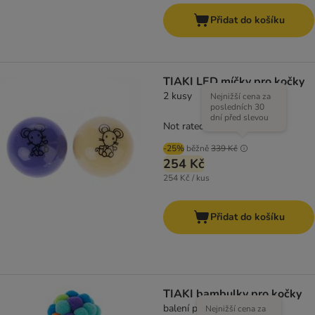
Přidat do košíku
TIAKI LED míčky pro kočky
2 kusy
Nejnižší cena za
posledních 30
dní před slevou
Not rated
-25%
běžně
339 Kč
254 Kč
254 Kč / kus
Přidat do košíku
TIAKI bambulky pro kočky
balení po 3 ks
Nejnižší cena za