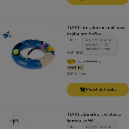
TIAKI interaktivní kuličková
dráha pro kočky
1 kus
Nejnižší cena za
posledních 30
dní před slevou
Not rated
-25%
běžně
479 Kč
359 Kč
359 Kč / kus
Přidat do košíku
TIAKI vábnička s včelou a
šantou kočičí
1 kus
Nejnižší cena za