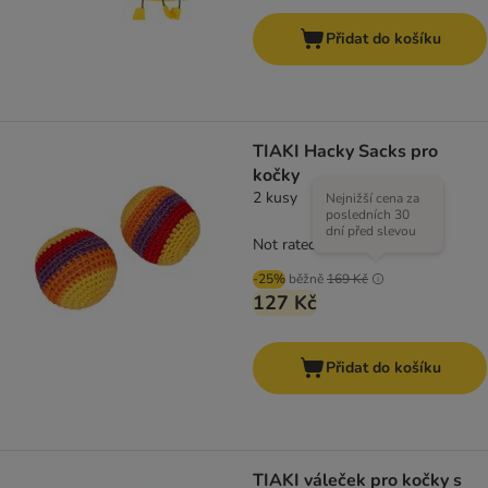
Přidat do košíku
TIAKI Hacky Sacks pro
kočky
2 kusy
Nejnižší cena za
posledních 30
dní před slevou
Not rated
-25%
běžně
169 Kč
127 Kč
Přidat do košíku
TIAKI váleček pro kočky s