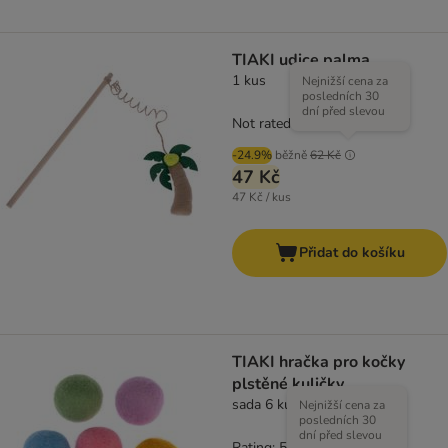
TIAKI udice palma
1 kus
Nejnižší cena za
posledních 30
dní před slevou
Not rated
-24.9%
běžně
62 Kč
47 Kč
47 Kč / kus
Přidat do košíku
TIAKI hračka pro kočky
plstěné kuličky
sada 6 kusů (Ø 3 cm každý)
Nejnižší cena za
posledních 30
dní před slevou
Rating: 5/5
(
2
)