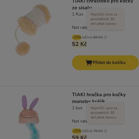
TIAKI chrastítko pro kočky
ze sisalu
1 Kus
Nejnižší cena za
posledních 30
dní před slevou
Not rated
-25%
běžně
69 Kč
52 Kč
Přidat do košíku
TIAKI hračka pro kočky
monster králík
1 kus
Nejnižší cena za
posledních 30
dní před slevou
Not rated
-25%
běžně
79 Kč
59 Kč