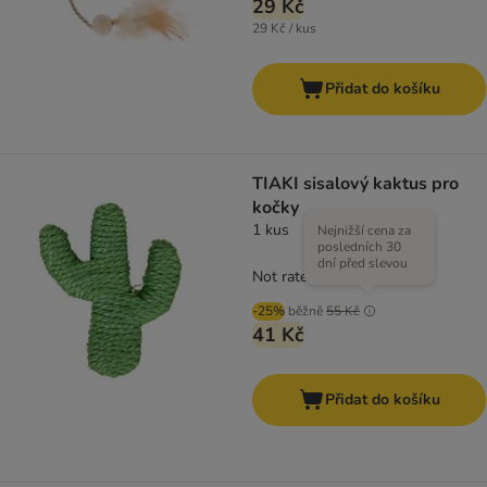
29 Kč
29 Kč / kus
Přidat do košíku
TIAKI sisalový kaktus pro
kočky
1 kus
Nejnižší cena za
posledních 30
dní před slevou
Not rated
-25%
běžně
55 Kč
41 Kč
Přidat do košíku