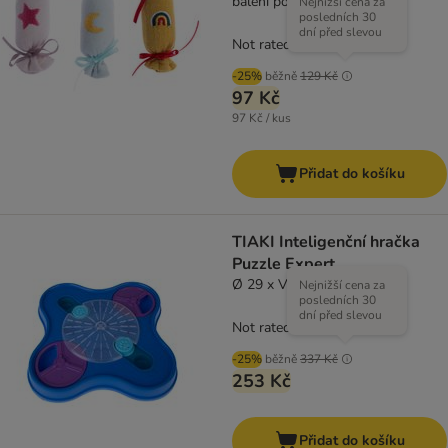
balení po 3 kusech
Nejnižší cena za
posledních 30
dní před slevou
Not rated
-25%
běžně
129 Kč
97 Kč
97 Kč / kus
Přidat do košíku
TIAKI Inteligenční hračka
Puzzle Expert
Ø 29 x V 4,5 cm
Nejnižší cena za
posledních 30
dní před slevou
Not rated
-25%
běžně
337 Kč
253 Kč
Přidat do košíku