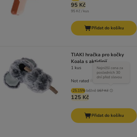
95 Kč
95 Kč / kus
Přidat do košíku
TIAKI hračka pro kočky
Koala s aktidinií
1 kus
Nejnižší cena za
posledních 30
dní před slevou
Not rated
-25.15%
běžně
167 Kč
125 Kč
Přidat do košíku