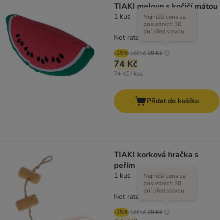
TIAKI meloun s kočičí mátou
1 kus
Nejnižší cena za
posledních 30
dní před slevou
Not rated
-25%
běžně
99 Kč
74 Kč
74 Kč / kus
Přidat do košíku
TIAKI korková hračka s
peřím
1 kus
Nejnižší cena za
posledních 30
dní před slevou
Not rated
-25%
běžně
39 Kč