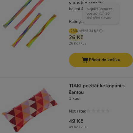
s pastí na prsty
balení 4 ks
Nejnižší cena za
posledních 30
dní před slevou
Rating: 5/5
(
1
)
-25%
běžně
34 Kč
26 Kč
26 Kč / kus
Přidat do košíku
TIAKI polštář ke kopání s
šantou
1 kus
Not rated
49 Kč
49 Kč / kus