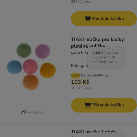
224 Kč / kus
Přidat do košíku
TIAKI hračka pro kočky
plstěné kuličky
sada 6 kusů (Ø 4 cm každý)
Nejnižší cena za
posledních 30
dní před slevou
Rating: 5/5
(
2
)
-25%
běžně
137 Kč
103 Kč
103 Kč / kus
Přidat do košíku
2 možností
TIAKI hračka Lofoty