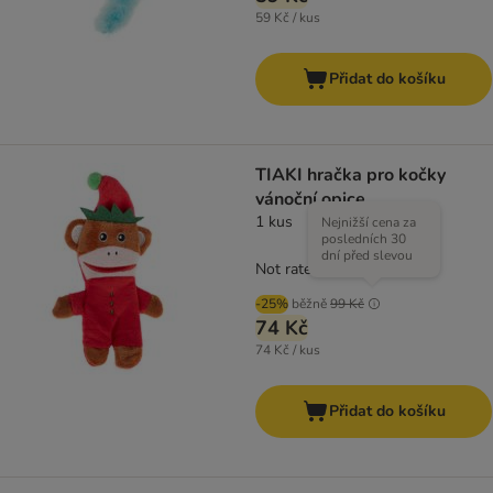
59 Kč / kus
Přidat do košíku
TIAKI hračka pro kočky
vánoční opice
1 kus
Nejnižší cena za
posledních 30
dní před slevou
Not rated
-25%
běžně
99 Kč
74 Kč
74 Kč / kus
Přidat do košíku