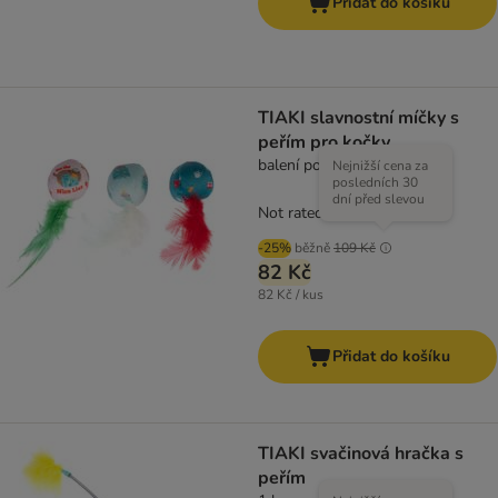
Přidat do košíku
TIAKI slavnostní míčky s
peřím pro kočky
balení po 3 kusech
Nejnižší cena za
posledních 30
dní před slevou
Not rated
-25%
běžně
109 Kč
82 Kč
82 Kč / kus
Přidat do košíku
TIAKI svačinová hračka s
peřím