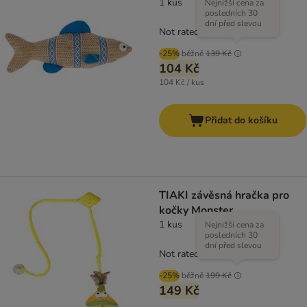
1 kus
Nejnižší cena za
posledních 30
dní před slevou
Not rated
-25%
běžně
139 Kč
104 Kč
104 Kč / kus
Přidat do košíku
TIAKI závěsná hračka pro
kočky Monster
1 kus
Nejnižší cena za
posledních 30
dní před slevou
Not rated
-25%
běžně
199 Kč
149 Kč