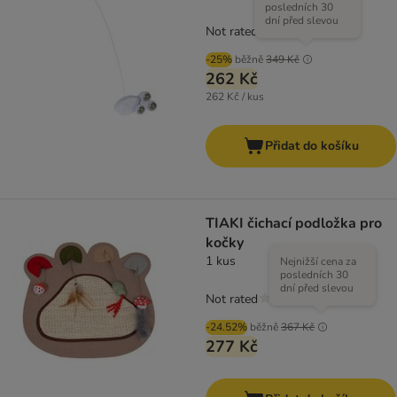
posledních 30
dní před slevou
Not rated
-25%
běžně
349 Kč
262 Kč
262 Kč / kus
Přidat do košíku
TIAKI čichací podložka pro
kočky
1 kus
Nejnižší cena za
posledních 30
dní před slevou
Not rated
-24.52%
běžně
367 Kč
277 Kč