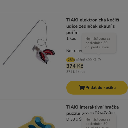
TIAKI elektronická kočičí
udice zedníček skalní s
peřím
1 kus
Nejnižší cena za
posledních 30
dní před slevou
Not rated
-25%
běžně
499 Kč
374 Kč
374 Kč / kus
Přidat do košíku
TIAKI interaktivní hračka
puzzle pro začátečníky
D 33 x Š 20 x V 4,5 cm
Nejnižší cena za
posledních 30