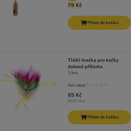
79 Kč
Přidat do košíku
TIAKI hračka pro kočky
duhová příšerka
1 kus
Not rated
65 Kč
65 Kč / kus
Přidat do košíku