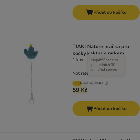
Přidat do košíku
TIAKI Nature hračka pro
kočky kaktus s pírkem
1 kus
Nejnižší cena za
posledních 30
dní před slevou
Not rated
-25%
běžně
79 Kč
59 Kč
Přidat do košíku