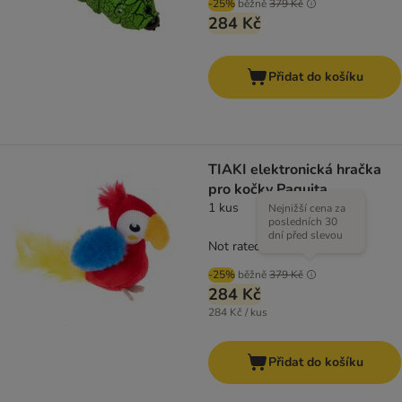
-25%
běžně
379 Kč
284 Kč
Přidat do košíku
TIAKI elektronická hračka
pro kočky Paquita
1 kus
Nejnižší cena za
posledních 30
dní před slevou
Not rated
-25%
běžně
379 Kč
284 Kč
284 Kč / kus
Přidat do košíku