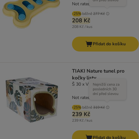
dní před slevou
Not rated
-25%
běžně
277 Kč
208 Kč
208 Kč / kus
Přidat do košíku
TIAKI Nature tunel pro
kočky listy
Š 30 x V 30 x D 40 cm
Nejnižší cena za
posledních 30
dní před slevou
Not rated
-25%
běžně
319 Kč
239 Kč
239 Kč / kus
Přidat do košíku