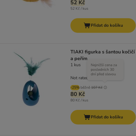
52 Kč
52 Kč / kus
Přidat do košíku
TIAKI figurka s šantou kočičí
a peřím
1 kus
Nejnižší cena za
posledních 30
dní před slevou
Not rated
-25%
běžně
107 Kč
80 Kč
80 Kč / kus
Přidat do košíku