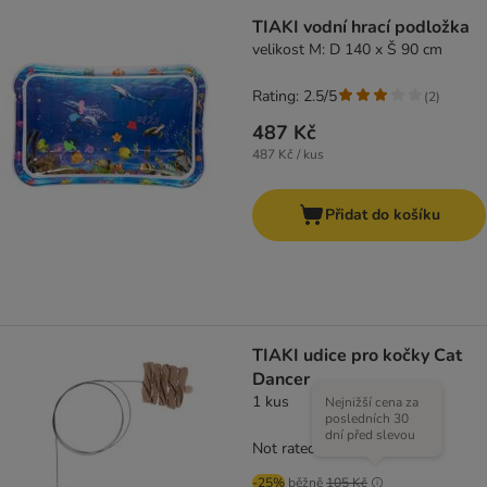
TIAKI vodní hrací podložka
velikost M: D 140 x Š 90 cm
Rating: 2.5/5
(
2
)
487 Kč
487 Kč / kus
Přidat do košíku
TIAKI udice pro kočky Cat
Dancer
1 kus
Nejnižší cena za
posledních 30
dní před slevou
Not rated
-25%
běžně
105 Kč