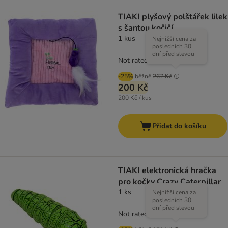
TIAKI plyšový polštářek lilek
s šantou kočičí
1 kus
Nejnižší cena za
posledních 30
dní před slevou
Not rated
-25%
běžně
267 Kč
200 Kč
200 Kč / kus
Přidat do košíku
TIAKI elektronická hračka
pro kočky Crazy Caterpillar
1 ks
Nejnižší cena za
posledních 30
dní před slevou
Not rated