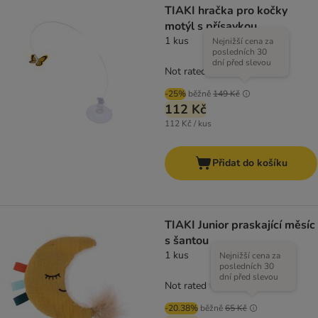
TIAKI hračka pro kočky
motýl s přísavkou
1 kus
Nejnižší cena za
posledních 30
dní před slevou
Not rated
-25%
běžně
149 Kč
112 Kč
112 Kč / kus
Přidat do košíku
TIAKI Junior praskající měsíc
s šantou
1 kus
Nejnižší cena za
posledních 30
dní před slevou
Not rated
-20.38%
běžně
65 Kč