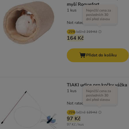
myší Roquefort
1 kus
Nejnižší cena za
posledních 30
dní před slevou
Not rated
-25%
běžně
219 Kč
164 Kč
Přidat do košíku
TIAKI udice pro kočky vážka
1 kus
Nejnižší cena za
posledních 30
dní před slevou
Not rated
-25%
běžně
129 Kč
97 Kč
97 Kč / kus