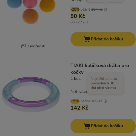
-25%
běžně
107 Kč
80 Kč
80 Kč / kus
Přidat do košíku
2 možností
TIAKI kuličková dráha pro
kočky
1 kus
Nejnižší cena za
posledních 30
dní před slevou
Not rated
-25%
běžně
189 Kč
142 Kč
Přidat do košíku