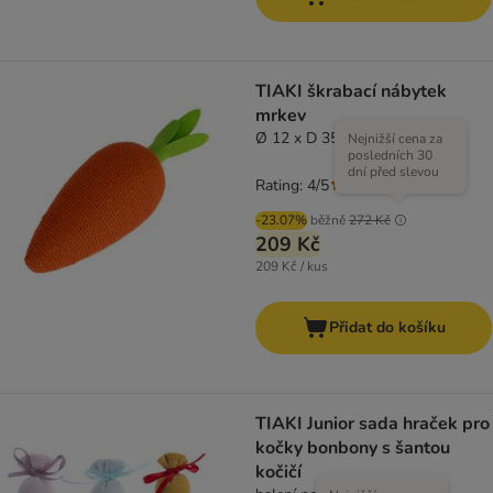
TIAKI škrabací nábytek
mrkev
Ø 12 x D 35 cm
Nejnižší cena za
posledních 30
dní před slevou
Rating: 4/5
(
1
)
-23.07%
běžně
272 Kč
209 Kč
209 Kč / kus
Přidat do košíku
TIAKI Junior sada hraček pro
kočky bonbony s šantou
kočičí