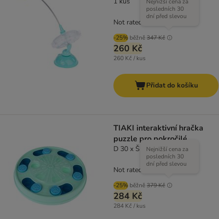
1 kus
Nejnižší cena za
posledních 30
dní před slevou
Not rated
-25%
běžně
347 Kč
260 Kč
260 Kč / kus
Přidat do košíku
TIAKI interaktivní hračka
puzzle pro pokročilé
D 30 x Š 30 x V 4,5 cm
Nejnižší cena za
posledních 30
dní před slevou
Not rated
-25%
běžně
379 Kč
284 Kč
284 Kč / kus