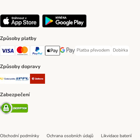
Způsoby platby
Platba převodem
Dobírka
Platba převodem Payment Meth
Dobírka Paym
Visa Payment Method
mastercard Payment Method
PayPal Payment Method
Apple pay Payment Method
Google Pay Payment Method
Způsoby dopravy
Česká pošta Shipping Method
PPL Shipping Method
Zásilkovna Shipping Method
Zabezpečení
Security
Obchodní podmínky
Ochrana osobních údajů
Likvidace baterií