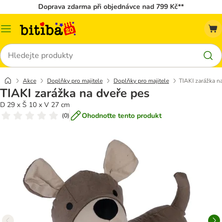
Doprava zdarma při objednávce nad 799 Kč**
Kategorie
Hledat
Akce
Doplňky pro majitele
Doplňky pro majitele
TIAKI zarážka n
TIAKI zarážka na dveře pes
D 29 x Š 10 x V 27 cm
Ohodnoťte tento produkt
(
0
)