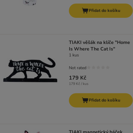
Přidat do košíku
TIAKI věšák na klíče "Home
Is Where The Cat Is"
1 kus
Not rated
179 Kč
179 Kč / kus
Přidat do košíku
TIAKI magnetický háček