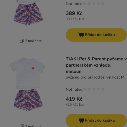
Not rated
389 Kč
389 Kč / kus
Přidat do košíku
3 možností
TIAKI Pet & Parent pyžamo v
partnerském vzhledu,
meloun
pyžamo pro psí rodiče: velikost M
Not rated
419 Kč
419 Kč / kus
Přidat do košíku
3 možností