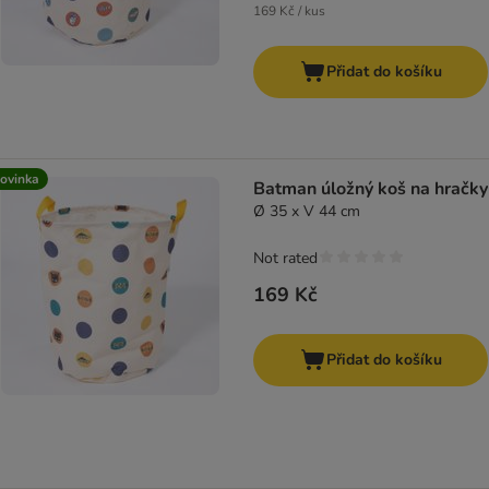
169 Kč / kus
Přidat do košíku
ovinka
Batman úložný koš na hračky
Ø 35 x V 44 cm
Not rated
169 Kč
Přidat do košíku