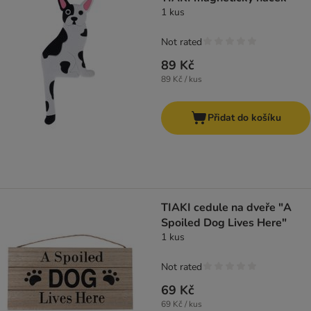
1 kus
Not rated
89 Kč
89 Kč / kus
Přidat do košíku
TIAKI cedule na dveře "A
Spoiled Dog Lives Here"
1 kus
Not rated
69 Kč
69 Kč / kus