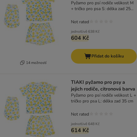
Pyžamo pro psí rodiče velikost M
+ tričko pro psa S: délka zad 25
cm
Not rated
jednotlivě
638 Kč
604 Kč
Přidat do košíku
14 možností
TIAKI pyžamo pro psy a
jejich rodiče, citronová barva
Pyžamo pro psí rodiče velikost L +
tričko pro psa L: délka zad 35 cm
Not rated
jednotlivě
648 Kč
614 Kč