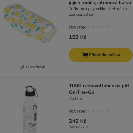
jejich rodiče, citronová barva
Tričko pro psy velikost M: délka
zad cca 30 cm
Not rated
159 Kč
Přidat do košíku
14 možností
TIAKI cestovní láhev na pití
On-The-Go
750 ml
Not rated
249 Kč
249 Kč / kus