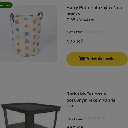
ovinka
Harry Potter úložný koš na
hračky
Ø 35 x V 44 cm
Not rated
177 Kč
Přidat do košíku
Rotho MyPet box s
posuvným víkem Albris
45 l
Not rated