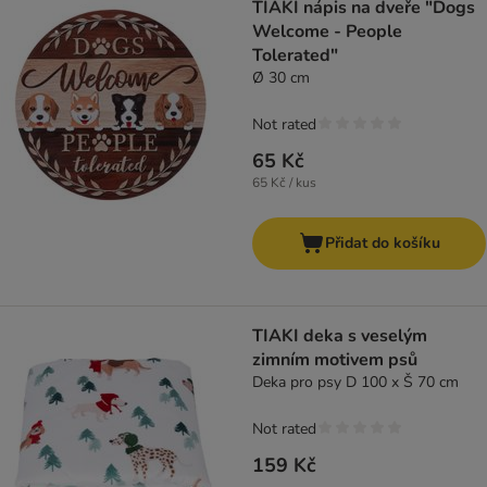
TIAKI nápis na dveře "Dogs
Welcome - People
Tolerated"
Ø 30 cm
Not rated
65 Kč
65 Kč / kus
Přidat do košíku
TIAKI deka s veselým
zimním motivem psů
Deka pro psy D 100 x Š 70 cm
Not rated
159 Kč