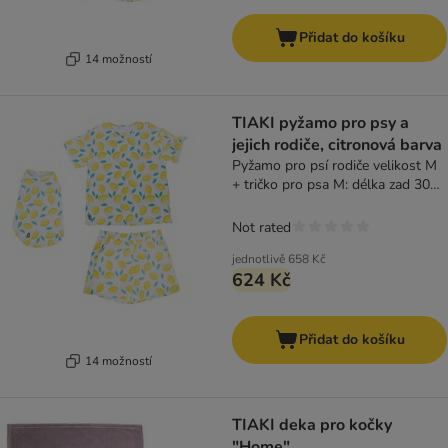
Přidat do košíku
14 možností
TIAKI pyžamo pro psy a
jejich rodiče, citronová barva
Pyžamo pro psí rodiče velikost M
+ tričko pro psa M: délka zad 30
cm
Not rated
jednotlivě
658 Kč
624 Kč
Přidat do košíku
14 možností
TIAKI deka pro kočky
"Home"