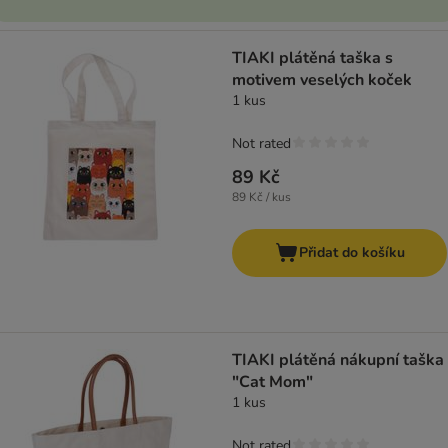
TIAKI plátěná taška s
motivem veselých koček
1 kus
Not rated
89 Kč
89 Kč / kus
Přidat do košíku
TIAKI plátěná nákupní taška
"Cat Mom"
1 kus
Not rated