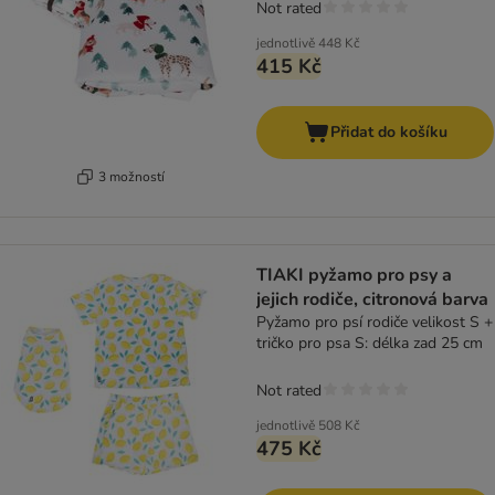
Not rated
jednotlivě
448 Kč
415 Kč
Přidat do košíku
3 možností
TIAKI pyžamo pro psy a
jejich rodiče, citronová barva
Pyžamo pro psí rodiče velikost S +
tričko pro psa S: délka zad 25 cm
Not rated
jednotlivě
508 Kč
475 Kč