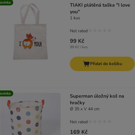
ovinka
TIAKI plátěná taška "I love
you"
1 kus
Not rated
99 Kč
99 Kč / kus
Přidat do košíku
ovinka
Superman úložný koš na
hračky
Ø 35 x V 44 cm
Not rated
169 Kč