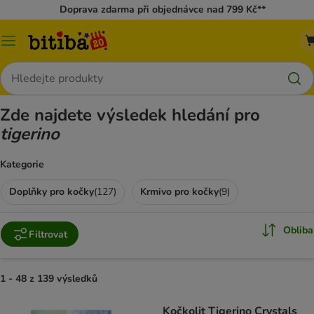
Doprava zdarma při objednávce nad 799 Kč**
Kategorie
Hledat
Zde najdete výsledek hledání pro
tigerino
Kategorie
Doplňky pro kočky
(
127
)
Krmivo pro kočky
(
9
)
Obliba
Filtrovat
1 - 48 z 139 výsledků
Kočkolit Tigerino Crystals