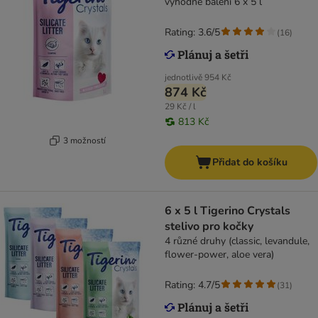
výhodné balení 6 x 5 l
Rating: 3.6/5
(
16
)
jednotlivě
954 Kč
874 Kč
29 Kč / l
813 Kč
3 možností
Přidat do košíku
6 x 5 l Tigerino Crystals
stelivo pro kočky
4 různé druhy (classic, levandule,
flower-power, aloe vera)
Rating: 4.7/5
(
31
)