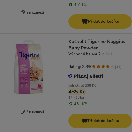
451 Kč
2 možností
Přidat do košíku
Kočkolit Tigerino Nuggies
Baby Powder
Výhodné balení 2 x 14 l
Rating: 3.8/5
(
41
)
jednotlivě
538 Kč
485 Kč
17 Kč / kg
451 Kč
2 možností
Přidat do košíku