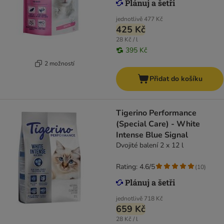
jednotlivě
477 Kč
425 Kč
28 Kč / l
395 Kč
2 možností
Přidat do košíku
Tigerino Performance
(Special Care) - White
Intense Blue Signal
Dvojité balení 2 x 12 l
Rating: 4.6/5
(
10
)
jednotlivě
718 Kč
659 Kč
28 Kč / l