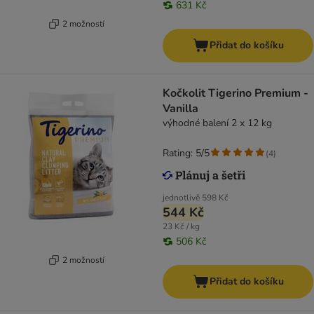
631 Kč
2 možností
Přidat do košíku
Kočkolit Tigerino Premium -
Vanilla
výhodné balení 2 x 12 kg
Rating: 5/5
(
4
)
jednotlivě
598 Kč
544 Kč
23 Kč / kg
506 Kč
2 možností
Přidat do košíku