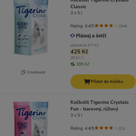
Kočkolit Tigerino Crystals
Classic
3 x 5 l
Rating: 4.4/5
(
394
)
jednotlivě
477 Kč
425 Kč
28 Kč / l
395 Kč
3 možností
Přidat do košíku
Kočkolit Tigerino Crystals
Fun - barevný, růžový
3 x 5 l
Rating: 4.4/5
(
21
)