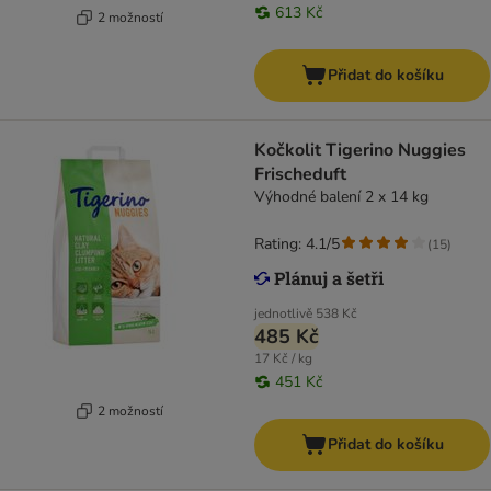
613 Kč
2 možností
Přidat do košíku
Kočkolit Tigerino Nuggies
Frischeduft
Výhodné balení 2 x 14 kg
Rating: 4.1/5
(
15
)
jednotlivě
538 Kč
485 Kč
17 Kč / kg
451 Kč
2 možností
Přidat do košíku