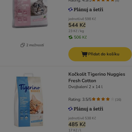
Rating: 4.9/5
(
8
)
jednotlivě
598 Kč
544 Kč
23 Kč / kg
506 Kč
2 možností
Přidat do košíku
Kočkolit Tigerino Nuggies
Fresh Cotton
Dvojbalení 2 x 14 l
Rating: 3.5/5
(
16
)
jednotlivě
538 Kč
485 Kč
17 Kč / l