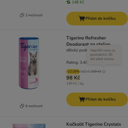
148 Kč
2 možností
Přidat do košíku
Tigerino Refresher
Deodorant na stelivo
dětský pudr 700 g
Nejnižší cena za
posledních 30
dní před slevou
Rating: 3.4/5
(
19
)
-10.09%
běžně
109 Kč
98 Kč
140 Kč / kg
Přidat do košíku
6 možností
Kočkolit Tigerino Crystals