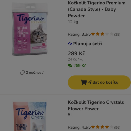
Kočkolit Tigerino Premium
(Canada Style) - Baby
Powder
12 kg
Rating: 3.3/5
(
28
)
289 Kč
24 Kč / kg
269 Kč
2 možností
Přidat do košíku
Kočkolit Tigerino Crystals
Flower Power
5 l
Rating: 4.3/5
(
96
)