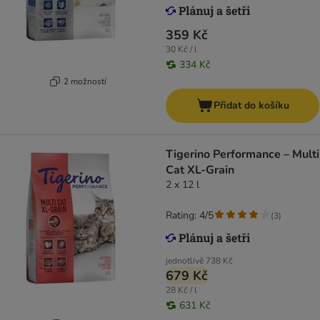
359 Kč
30 Kč / l
334 Kč
2 možností
Přidat do košíku
Tigerino Performance – Multi
Cat XL-Grain
2 x 12 l
Rating: 4/5
(
3
)
jednotlivě
738 Kč
679 Kč
28 Kč / l
631 Kč