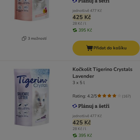
jednotlivě
477 Kč
425 Kč
28 Kč / l
395 Kč
3 možností
Přidat do košíku
Kočkolit Tigerino Crystals
Lavender
3 x 5 l
Rating: 4.2/5
(
167
)
jednotlivě
477 Kč
425 Kč
28 Kč / l
395 Kč