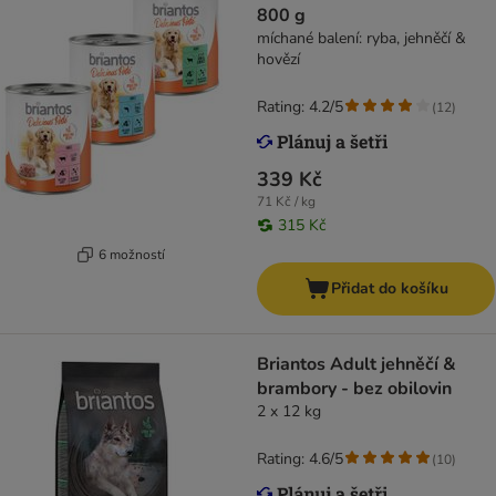
800 g
míchané balení: ryba, jehněčí &
hovězí
Rating: 4.2/5
(
12
)
339 Kč
71 Kč / kg
315 Kč
6 možností
Přidat do košíku
Briantos Adult jehněčí &
brambory - bez obilovin
2 x 12 kg
Rating: 4.6/5
(
10
)