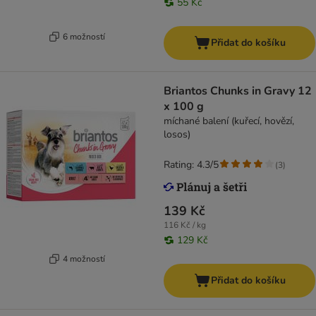
55 Kč
6 možností
Přidat do košíku
Briantos Chunks in Gravy 12
x 100 g
míchané balení (kuřecí, hovězí,
losos)
Rating: 4.3/5
(
3
)
139 Kč
116 Kč / kg
129 Kč
4 možností
Přidat do košíku