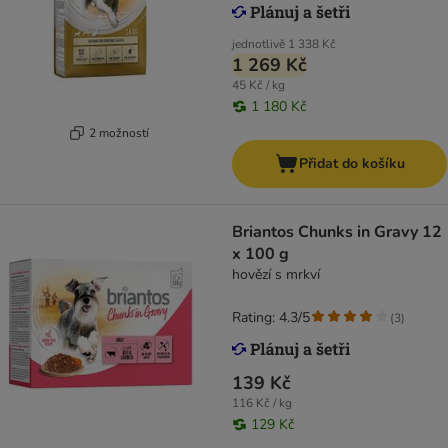
jednotlivě
1 338 Kč
1 269 Kč
45 Kč / kg
1 180 Kč
2 možností
Přidat do košíku
Briantos Chunks in Gravy 12
x 100 g
hovězí s mrkví
Rating: 4.3/5
(
3
)
139 Kč
116 Kč / kg
129 Kč