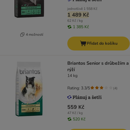
jednotlivě
1 558 Kč
1 489 Kč
62 Kč / kg
1 385 Kč
4 možností
Přidat do košíku
Briantos Senior s drůbežím a
rýží
14 kg
Rating: 3.3/5
(
4
)
559 Kč
47 Kč / kg
520 Kč