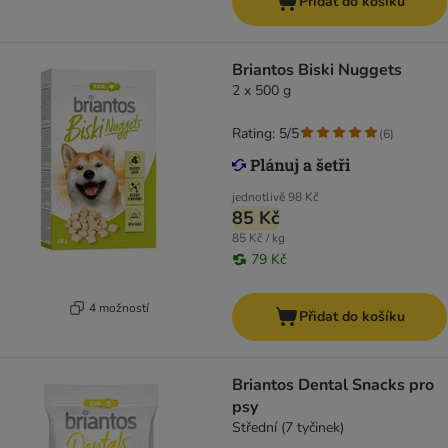
Přidat do košíku
Briantos Biski Nuggets
2 x 500 g
Rating: 5/5
(
6
)
jednotlivě
98 Kč
85 Kč
85 Kč / kg
79 Kč
4 možností
Přidat do košíku
Briantos Dental Snacks pro
psy
Střední (7 tyčinek)