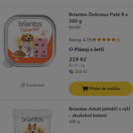
Briantos Delicious Paté 9 x
300 g
hovězí
Rating: 4.7/5
(
3
)
219 Kč
81 Kč / kg
204 Kč
6 možností
Přidat do košíku
Briantos Adult jehněčí s rýží
- zkušební balení
100 g