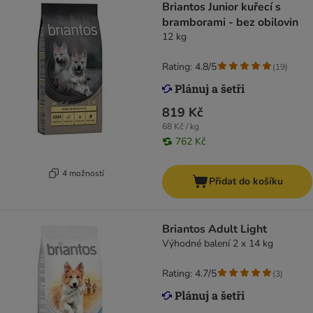
Briantos Junior kuřecí s
bramborami - bez obilovin
12 kg
Rating: 4.8/5
(
19
)
819 Kč
68 Kč / kg
762 Kč
4 možností
Přidat do košíku
Briantos Adult Light
Výhodné balení 2 x 14 kg
Rating: 4.7/5
(
3
)