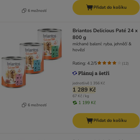
Přidat do košíku
6 možností
Briantos Delicious Paté 24 x
800 g
míchané balení: ryba, jehněčí &
hovězí
Rating: 4.2/5
(
12
)
jednotlivě
1 356 Kč
1 289 Kč
67 Kč / kg
1 199 Kč
6 možností
Přidat do košíku