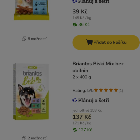
39 Kč
145 Kč / kg
36 Kč
8 možností
Přidat do košíku
Briantos Biski Mix bez
obilnin
2 x 400 g
Rating: 5/5
(
1
)
jednotlivě
158 Kč
137 Kč
171 Kč / kg
127 Kč
2 možností