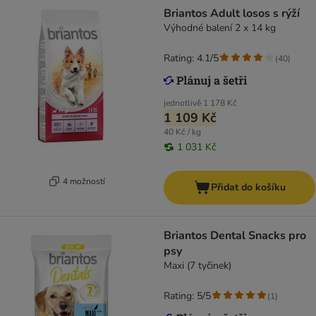
Briantos Adult losos s rýží
Výhodné balení 2 x 14 kg
Rating: 4.1/5
(
40
)
jednotlivě
1 178 Kč
1 109 Kč
40 Kč / kg
1 031 Kč
4 možností
Přidat do košíku
Briantos Dental Snacks pro
psy
Maxi (7 tyčinek)
Rating: 5/5
(
1
)