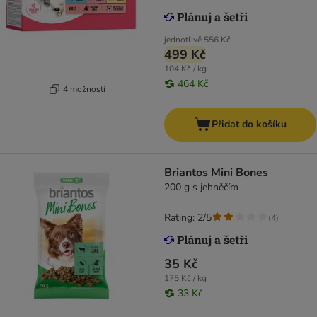
jednotlivě
556 Kč
499 Kč
104 Kč / kg
464 Kč
4 možností
Přidat do košíku
Briantos Mini Bones
200 g s jehněčím
Rating: 2/5
(
4
)
35 Kč
175 Kč / kg
33 Kč