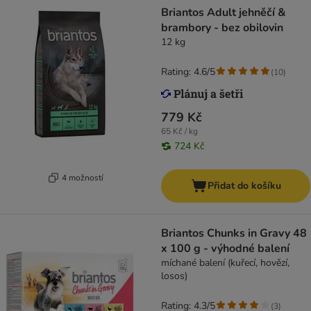
Briantos Adult jehněčí &
brambory - bez obilovin
12 kg
Rating: 4.6/5
(
10
)
779 Kč
65 Kč / kg
724 Kč
4 možností
Přidat do košíku
Briantos Chunks in Gravy 48
x 100 g - výhodné balení
míchané balení (kuřecí, hovězí,
losos)
Rating: 4.3/5
(
3
)