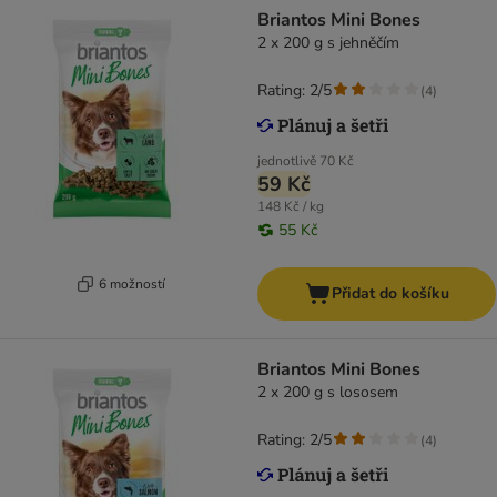
Briantos Mini Bones
2 x 200 g s jehněčím
Rating: 2/5
(
4
)
jednotlivě
70 Kč
59 Kč
148 Kč / kg
55 Kč
6 možností
Přidat do košíku
Briantos Mini Bones
2 x 200 g s lososem
Rating: 2/5
(
4
)