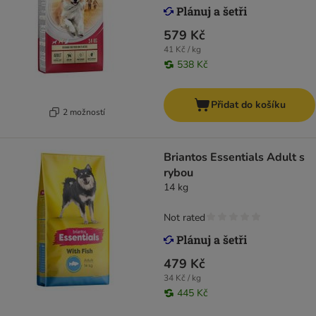
579 Kč
41 Kč / kg
538 Kč
Přidat do košíku
2 možností
Briantos Essentials Adult s
rybou
14 kg
Not rated
479 Kč
34 Kč / kg
445 Kč