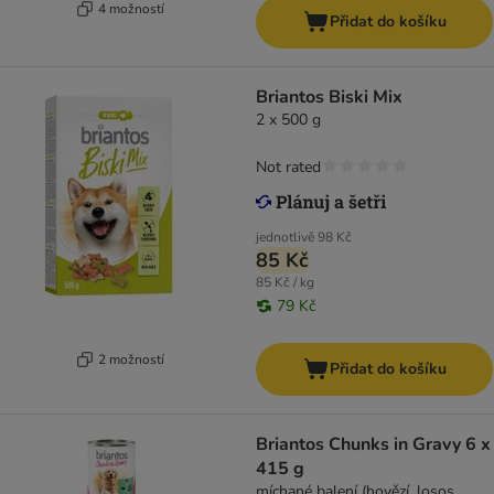
4 možností
Přidat do košíku
Briantos Biski Mix
2 x 500 g
Not rated
jednotlivě
98 Kč
85 Kč
85 Kč / kg
79 Kč
2 možností
Přidat do košíku
Briantos Chunks in Gravy 6 x
415 g
míchané balení (hovězí, losos,