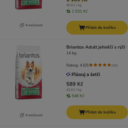
40 Kč / kg
1 031 Kč
4 možností
Přidat do košíku
Briantos Adult jehněčí s rýží
14 kg
Rating: 4.5/5
(
42
)
589 Kč
42 Kč / kg
548 Kč
Přidat do košíku
4 možností