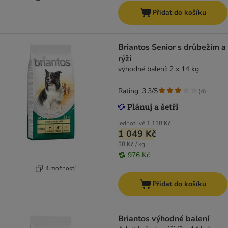
Přidat do košíku
Briantos Senior s drůbežím a
rýží
výhodné balení: 2 x 14 kg
Rating: 3.3/5
(
4
)
jednotlivě
1 118 Kč
1 049 Kč
38 Kč / kg
976 Kč
4 možností
Přidat do košíku
Briantos výhodné balení