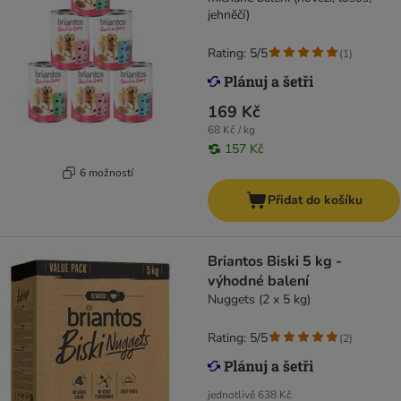
jehněčí)
Rating: 5/5
(
1
)
169 Kč
68 Kč / kg
157 Kč
6 možností
Přidat do košíku
Briantos Biski 5 kg -
výhodné balení
Nuggets (2 х 5 kg)
Rating: 5/5
(
2
)
jednotlivě
638 Kč