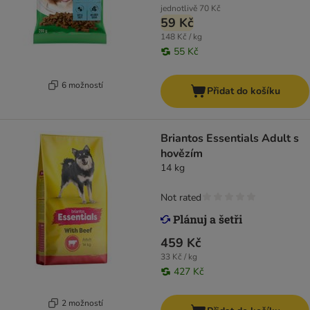
jednotlivě
70 Kč
59 Kč
148 Kč / kg
55 Kč
6 možností
Přidat do košíku
Briantos Essentials Adult s
hovězím
14 kg
Not rated
459 Kč
33 Kč / kg
427 Kč
2 možností