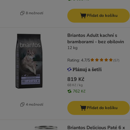
8 možností
Přidat do košíku
Briantos Adult kachní s
bramborami - bez obilovin
12 kg
Rating: 4.7/5
(
57
)
819 Kč
68 Kč / kg
762 Kč
4 možností
Přidat do košíku
Briantos Delicious Paté 6 x