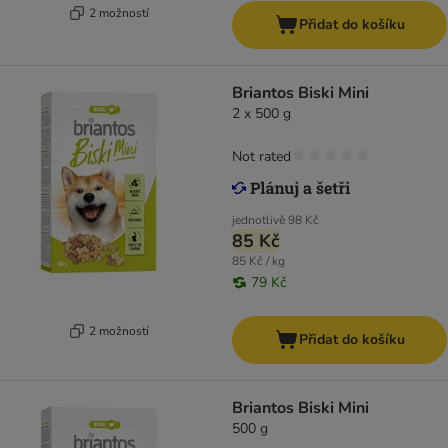
2 možností
Přidat do košíku
Briantos Biski Mini
2 x 500 g
Not rated
jednotlivě
98 Kč
85 Kč
85 Kč / kg
79 Kč
2 možností
Přidat do košíku
Briantos Biski Mini
500 g