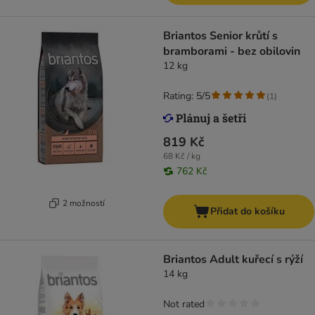
Briantos Senior krůtí s
bramborami - bez obilovin
12 kg
Rating: 5/5
(
1
)
819 Kč
68 Kč / kg
762 Kč
2 možností
Přidat do košíku
Briantos Adult kuřecí s rýží
14 kg
Not rated