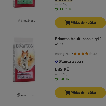
40 Kč / kg
1 031 Kč
8 možností
Přidat do košíku
Briantos Adult losos s rýží
14 kg
Rating: 4.1/5
(
40
)
589 Kč
42 Kč / kg
548 Kč
Přidat do košíku
4 možností