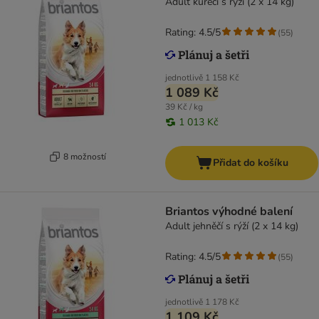
Adult kuřecí s rýží (2 x 14 kg)
Rating: 4.5/5
(
55
)
jednotlivě
1 158 Kč
1 089 Kč
39 Kč / kg
1 013 Kč
8 možností
Přidat do košíku
Briantos výhodné balení
Adult jehněčí s rýží (2 x 14 kg)
Rating: 4.5/5
(
55
)
jednotlivě
1 178 Kč
1 109 Kč