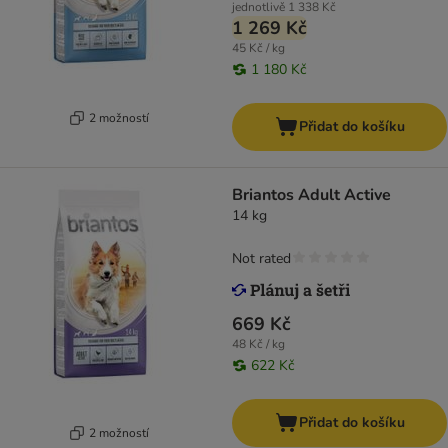
jednotlivě
1 338 Kč
1 269 Kč
45 Kč / kg
1 180 Kč
2 možností
Přidat do košíku
Briantos Adult Active
14 kg
Not rated
669 Kč
48 Kč / kg
622 Kč
Přidat do košíku
2 možností