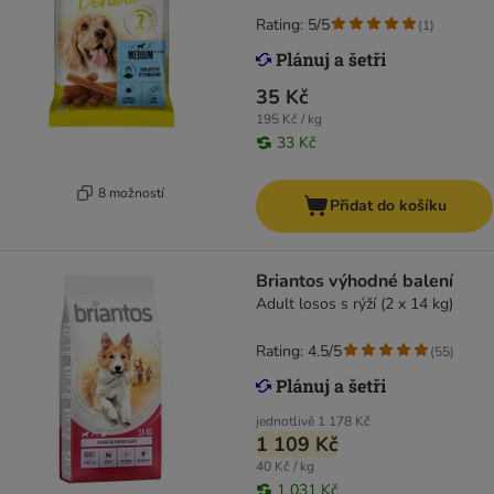
Rating: 5/5
(
1
)
35 Kč
195 Kč / kg
33 Kč
8 možností
Přidat do košíku
Briantos výhodné balení
Adult losos s rýží (2 x 14 kg)
Rating: 4.5/5
(
55
)
jednotlivě
1 178 Kč
1 109 Kč
40 Kč / kg
1 031 Kč