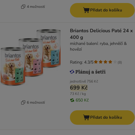
4 možností
Přidat do košíku
Briantos Delicious Paté 24 x
400 g
míchané balení: ryba, jehněčí &
hovězí
Rating: 4.3/5
(
8
)
jednotlivě
756 Kč
699 Kč
73 Kč / kg
650 Kč
6 možností
Přidat do košíku