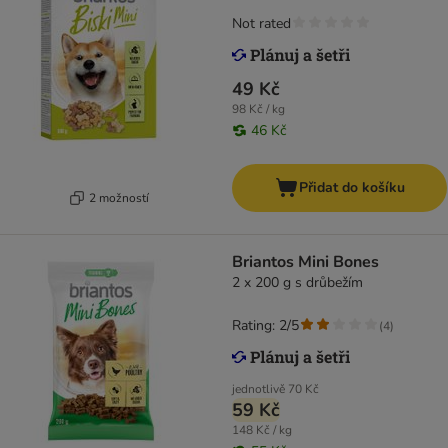
Not rated
49 Kč
98 Kč / kg
46 Kč
Přidat do košíku
2 možností
Briantos Mini Bones
2 x 200 g s drůbežím
Rating: 2/5
(
4
)
jednotlivě
70 Kč
59 Kč
148 Kč / kg