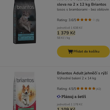
sleva na 2 x 12 kg Briantos
losos s bramborami - bez obilovin
Rating: 3.6/5
(
5
)
jednotlivě
1 638 Kč
1 379 Kč
58 Kč / kg
Přidat do košíku
Briantos Adult jehněčí s rýží
Výhodné balení 2 x 14 kg
Rating: 4.5/5
(
42
)
jednotlivě
1 178 Kč
1 109 Kč