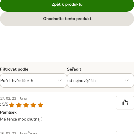
Zpět k produktu
Ohodnoťte tento produkt
Filtrovat podle
Seřadit
|
17. 02. 23
Jana
: 5/5
Pamlsek
Mé fence moc chutnají.
|
16. 03. 22
Jana Černá