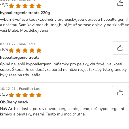
: 5/5
hypoallergenic treats 220g
výborné,voňavé kousky,odměny pro pejsky,jsou opravdu hypoallergenní
a našemu Samíkovi moc chutnají,hurá,že už se zase objevily na skladě ve
vaší Bitibě. Moc děkuji Jana
|
07. 03. 22
Jana Černá
: 5/5
hypoallergenic treats
úplně nejlepší hypoallergenni mňamky pro pejsky, chuťově i velikosti
super. Škoda, že se dodávka pořád nemůže rozjet tak,aby tyto granulky
byly zase na trhu stále.
|
10. 12. 21
František Lusk
: 5/5
Oblíbený snsck
Náš Archie dostal potravinovou alergii a nic jiného, než hypoalergenní
krmivo a pamlsky, nesmí. Tento mu moc chutná.