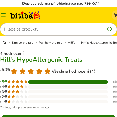
Doprava zdarma při objednávce nad 799 Kč**
Kategorie
Hledat
Krmivo pro psy
Pamlsky pro psy
Hill's
Hill's HypoAllergenic Tre
4 hodnocení
Hill's HypoAllergenic Treats
: 5.0/5
Všechna hodnocení (4)
: 5/5
(
4
)
: 4/5
(
0
)
: 3/5
(
0
)
: 2/5
(
0
)
: 1/5
(
0
)
Zjistěte, jak spravujeme recenze