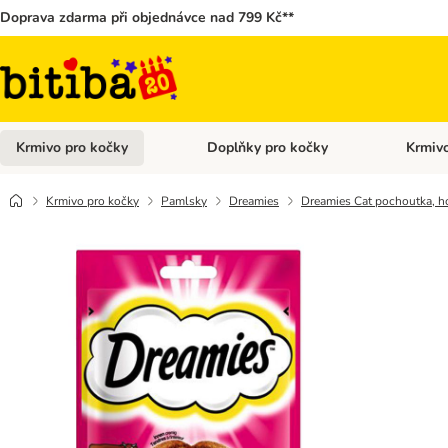
Doprava zdarma při objednávce nad 799 Kč**
Krmivo pro kočky
Doplňky pro kočky
Krmivo
Otevřít menu: Krmivo pro kočky
Otevřít 
Krmivo pro kočky
Pamlsky
Dreamies
Dreamies Cat pochoutka, h