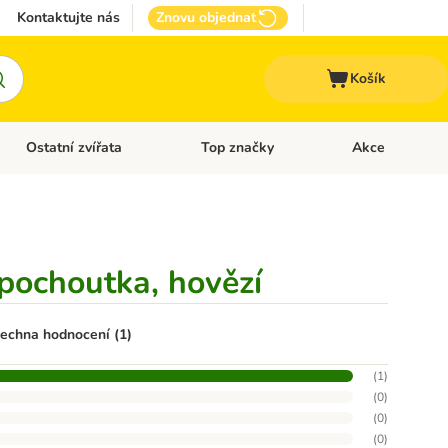
Kontaktujte nás
Znovu objednat
Košík
Ostatní zvířata
Top značky
Akce
pro psy
Otevřít menu: + VET Dieta
Otevřít menu: Ostatní zvířata
Otevřít menu: Top
pochoutka, hovězí
echna hodnocení (1)
(
1
)
(
0
)
(
0
)
(
0
)