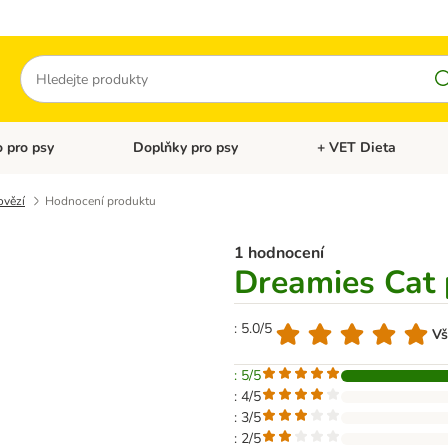
Hledat
 pro psy
Doplňky pro psy
+ VET Dieta
menu: Doplňky pro kočky
Otevřít menu: Krmivo pro psy
Otevřít menu: Doplňky 
ovězí
Hodnocení produktu
1 hodnocení
Dreamies Cat 
: 5.0/5
Vš
: 5/5
: 4/5
: 3/5
: 2/5