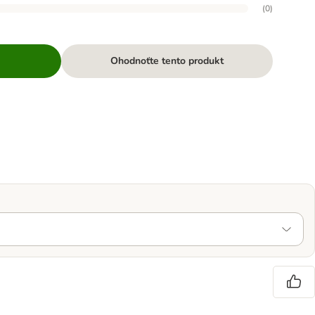
(
0
)
Ohodnoťte tento produkt