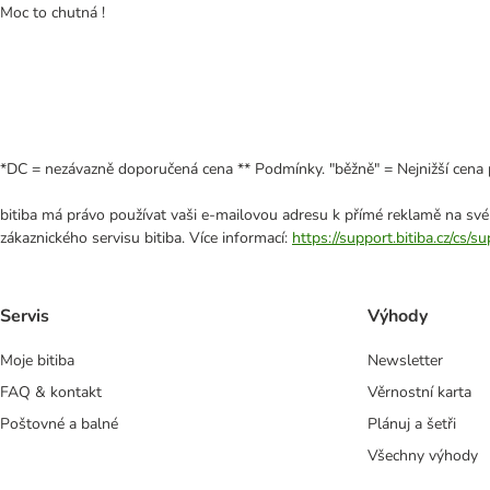
Moc to chutná !
*DC = nezávazně doporučená cena ** Podmínky. "běžně" = Nejnižší cena 
bitiba má právo používat vaši e-mailovou adresu k přímé reklamě na své
zákaznického servisu bitiba. Více informací:
https://support.bitiba.cz/cs/
Servis
Výhody
Moje bitiba
Newsletter
FAQ & kontakt
Věrnostní karta
Poštovné a balné
Plánuj a šetři
Všechny výhody