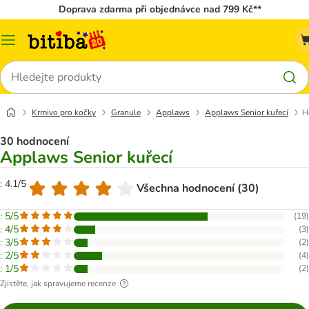
Doprava zdarma při objednávce nad 799 Kč**
Kategorie
Hledat
Krmivo pro kočky
Granule
Applaws
Applaws Senior kuřecí
H
30 hodnocení
Applaws Senior kuřecí
: 4.1/5
Všechna hodnocení (30)
: 5/5
(
19
)
: 4/5
(
3
)
: 3/5
(
2
)
: 2/5
(
4
)
: 1/5
(
2
)
Zjistěte, jak spravujeme recenze