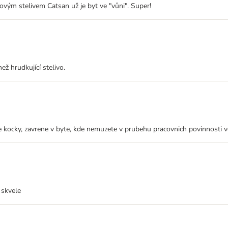
ovým stelivem Catsan už je byt ve "vůni". Super!
ž hrudkující stelivo.
 kocky, zavrene v byte, kde nemuzete v prubehu pracovnich povinnosti vetr
 skvele