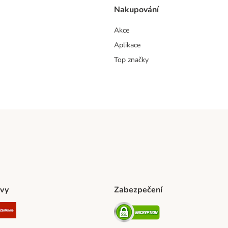
Nakupování
Akce
Aplikace
Top značky
vy
Zabezpečení
ta Shipping Method
L Shipping Method
Zásilkovna Shipping Method
Security