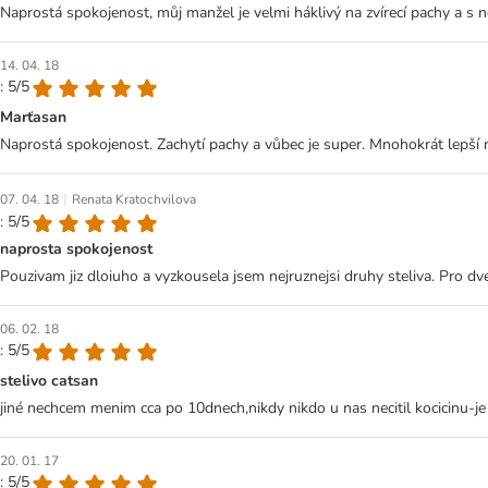
Naprostá spokojenost, můj manžel je velmi háklivý na zvírecí pachy a s n
14. 04. 18
: 5/5
Marťasan
Naprostá spokojenost. Zachytí pachy a vůbec je super. Mnohokrát lepší ne
|
07. 04. 18
Renata Kratochvilova
: 5/5
naprosta spokojenost
Pouzivam jiz dloiuho a vyzkousela jsem nejruznejsi druhy steliva. Pro dve
06. 02. 18
: 5/5
stelivo catsan
jiné nechcem menim cca po 10dnech,nikdy nikdo u nas necitil kocicinu-je
20. 01. 17
: 5/5