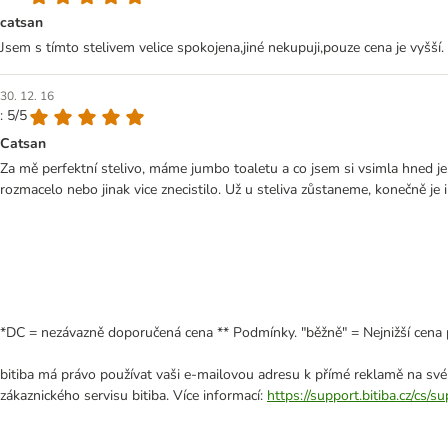
catsan
Jsem s tímto stelivem velice spokojena,jiné nekupuji,pouze cena je vyšší.
30. 12. 16
: 5/5
Catsan
Za mě perfektní stelivo, máme jumbo toaletu a co jsem si vsimla hned je,
rozmacelo nebo jinak vice znecistilo. Už u steliva zůstaneme, konečně je
*DC = nezávazně doporučená cena ** Podmínky. "běžně" = Nejnižší cena 
bitiba má právo používat vaši e-mailovou adresu k přímé reklamě na své
zákaznického servisu bitiba. Více informací:
https://support.bitiba.cz/cs/