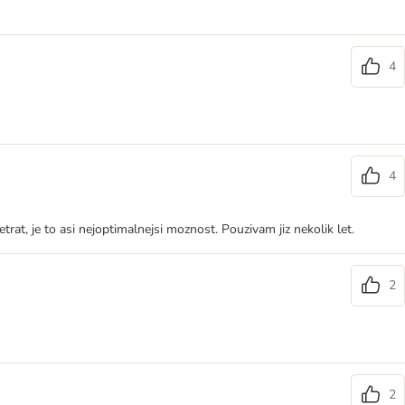
4
4
at, je to asi nejoptimalnejsi moznost. Pouzivam jiz nekolik let.
2
2