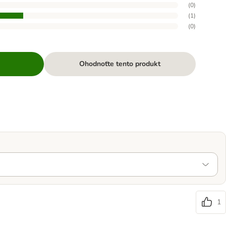
(
0
)
(
1
)
(
0
)
Ohodnoťte tento produkt
1