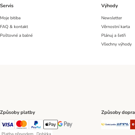
Servis
Výhody
Moje bitiba
Newsletter
FAQ & kontakt
Věrnostní karta
Poštovné a balné
Plánuj a šetři
Všechny výhody
Způsoby platby
Způsoby dopra
Česká poš
PP
Visa Payment Method
mastercard Payment Method
PayPal Payment Method
Apple pay Payment Method
Google Pay Payment Method
Platba převodem
Dobírka