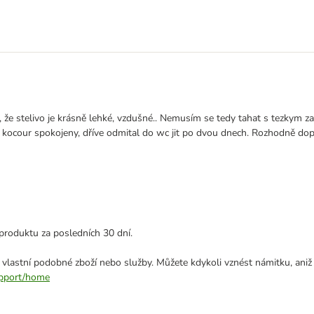
 že stelivo je krásně lehké, vzdušné.. Nemusím se tedy tahat s tezkym zac
 i kocour spokojeny, dříve odmital do wc jit po dvou dnech. Rozhodně dop
produktu za posledních 30 dní.
 vlastní podobné zboží nebo služby. Můžete kdykoli vznést námitku, aniž
support/home