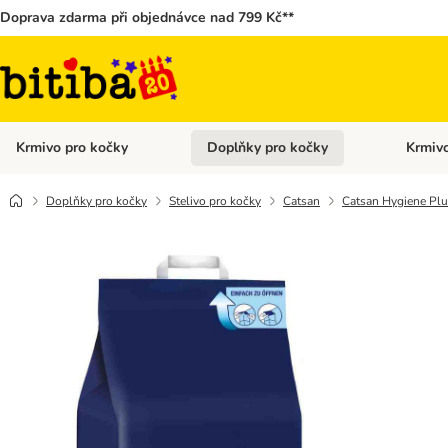
Doprava zdarma při objednávce nad 799 Kč**
Krmivo pro kočky
Doplňky pro kočky
Krmivo
Otevřít menu: Krmivo pro kočky
Otevřít 
Doplňky pro kočky
Stelivo pro kočky
Catsan
Catsan Hygiene Plus