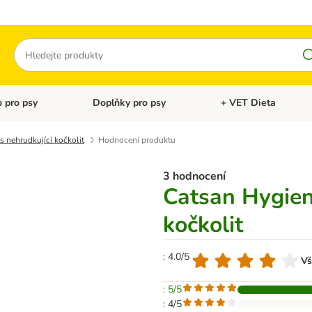
Hledat
 pro psy
Doplňky pro psy
+ VET Dieta
menu: Doplňky pro kočky
Otevřít menu: Krmivo pro psy
Otevřít menu: Doplňky 
 nehrudkující kočkolit
Hodnocení produktu
3 hodnocení
Catsan Hygien
kočkolit
: 4.0/5
Vš
: 5/5
: 4/5