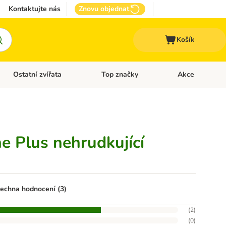
Kontaktujte nás
Znovu objednat
Košík
Ostatní zvířata
Top značky
Akce
pro psy
Otevřít menu: + VET Dieta
Otevřít menu: Ostatní zvířata
Otevřít menu: Top
e Plus nehrudkující
echna hodnocení (3)
(
2
)
(
0
)