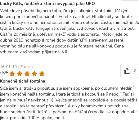
Lucky Kitty, fontánka která nevypadá jako UFO
Vzhledově působí dojmem toho, čím je: solidním, stabilním, těžkým
kusem porcelánového nádobí. Estetika a zdraví. Hladké díly se dobře
čistí a kočky se o ně nemohou zranit. Vodu dolévám často, minimálně 2x
týdně, Lucky Kitty funguje zároveň jako zvlhčovač vzduchu v místnosti.
Čistím 2x měsíčně, dolévám měkčí vodu z automatu. Motor jede od
dubna 2019 nonstop (kromě doby čistění).Při správném usazení
vrchního dílu na silikonovou podložku je fontána nehlučná. Cena
vzhledem k výhodám přijatelná. K#
|
16. 01. 19
Zuzana
2
: 5/5
Konečně tichá fontána
Sice jsem si trošku připlatila, ale jsem spokojená, po dlouhém hledání,
jsem konečně našla fontánu, která je tichá a kocouři se jí nebojí. Teď si
jen na ní musí navyknout :-). Velice snadně se rozkládá a je docela těžká
a stabilní, takže nehrozí převrácení. A díky keramickému povrchu se
bude snadno čistit. Ještě si počkám na čištění čerpadla jak dopadne, ale
jinak prozatím 100% spokojenost.