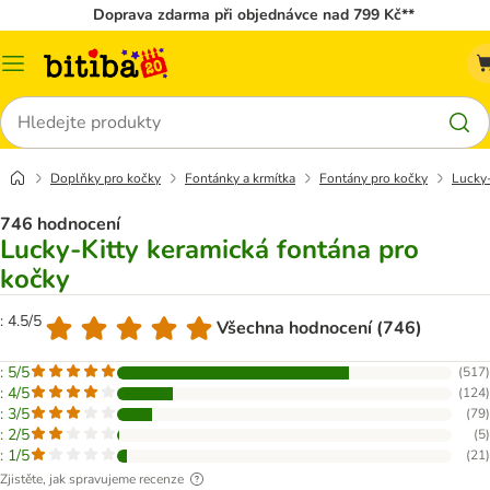
Doprava zdarma při objednávce nad 799 Kč**
Kategorie
Hledat
Doplňky pro kočky
Fontánky a krmítka
Fontány pro kočky
Lucky-
746 hodnocení
Lucky-Kitty keramická fontána pro
kočky
: 4.5/5
Všechna hodnocení (746)
: 5/5
(
517
)
: 4/5
(
124
)
: 3/5
(
79
)
: 2/5
(
5
)
: 1/5
(
21
)
Zjistěte, jak spravujeme recenze