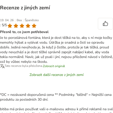
Recenze z jiných zemí
|
|
19. 04. 26
Bea
Španělsko
: 5/5
Přesně to, co jsem potřeboval
Je to porcelánová fontána, která je dost těžká na to, aby s ní moje kočky
nemohly hýbat a vylévat vodu. Údržba je snadná a čistí se opravdu
dobře. Jediná nevýhoda je, že když ji čistíte, protože je tak těžká, proud
vody nevychází a je dost těžké správně zapojit nabíjecí kabel, aby voda
tekla normálně. Navíc, jak už psali i jiní, nejsou přiložené návod v češtině,
což by vůbec nebylo na škodu.
Tato recenze byla přeložena.
Zobrazit originál
Zobrazit další recenze z jiných zemí
*DC = nezávazně doporučená cena ** Podmínky. "běžně" = Nejnižší cena
produktu za posledních 30 dní.
bitiba má právo používat vaši e-mailovou adresu k přímé reklamě na své