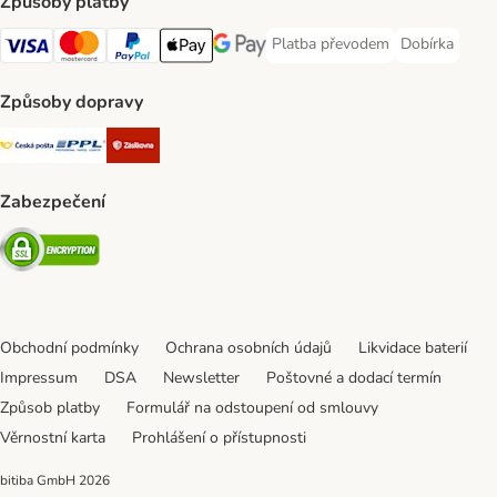
Způsoby platby
Platba převodem
Dobírka
Platba převodem Payment Meth
Dobírka Paym
Visa Payment Method
mastercard Payment Method
PayPal Payment Method
Apple pay Payment Method
Google Pay Payment Method
Způsoby dopravy
Česká pošta Shipping Method
PPL Shipping Method
Zásilkovna Shipping Method
Zabezpečení
Security
Obchodní podmínky
Ochrana osobních údajů
Likvidace baterií
Impressum
DSA
Newsletter
Poštovné a dodací termín
Způsob platby
Formulář na odstoupení od smlouvy
Věrnostní karta
Prohlášení o přístupnosti
bitiba GmbH
2026