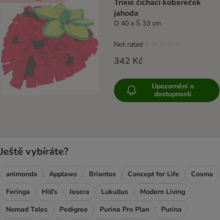
Trixie čichací kobereček
jahoda
D 40 x Š 33 cm
Not rated
342 Kč
Upozornění o
dostupnosti
Ještě vybíráte?
animonda
Applaws
Briantos
Concept for Life
Cosma
Feringa
Hill's
Josera
Lukullus
Modern Living
Nomad Tales
Pedigree
Purina Pro Plan
Purina