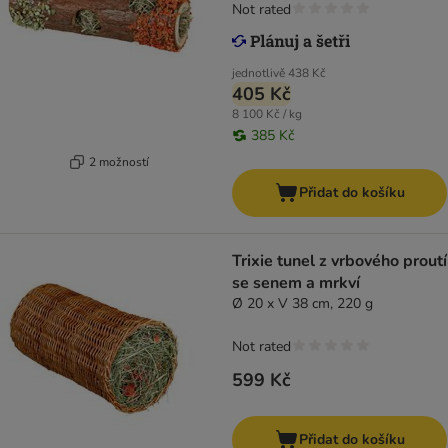
Not rated
jednotlivě
438 Kč
405 Kč
8 100 Kč / kg
385 Kč
2 možností
Přidat do košíku
Trixie tunel z vrbového proutí
se senem a mrkví
Ø 20 x V 38 cm, 220 g
Not rated
599 Kč
Přidat do košíku