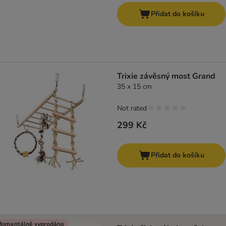
Přidat do košíku
Trixie závěsný most Grand
35 x 15 cm
Not rated
299 Kč
Přidat do košíku
omentálně vyprodáno