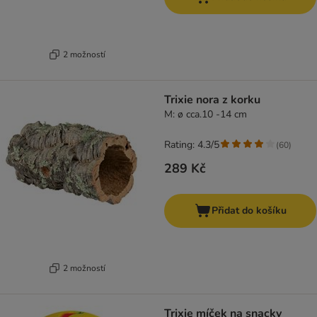
2 možností
Trixie nora z korku
M: ø cca.10 -14 cm
Rating: 4.3/5
(
60
)
289 Kč
Přidat do košíku
2 možností
Trixie míček na snacky