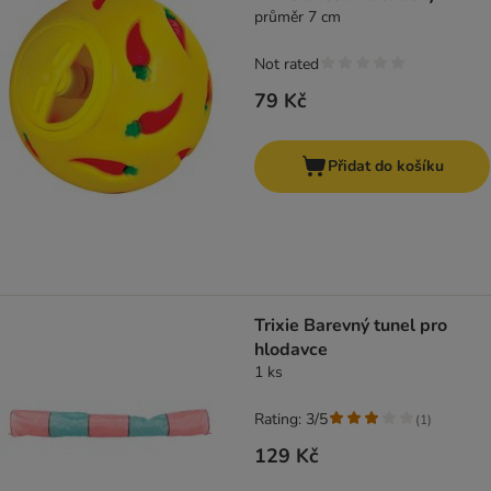
průměr 7 cm
Not rated
79 Kč
Přidat do košíku
Trixie Barevný tunel pro
hlodavce
1 ks
Rating: 3/5
(
1
)
129 Kč