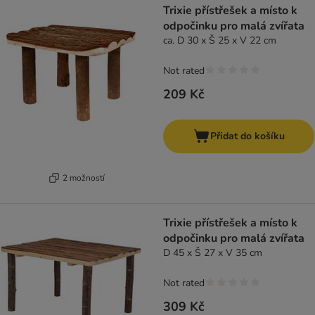
Trixie přístřešek a místo k
odpočinku pro malá zvířata
ca. D 30 x Š 25 x V 22 cm
Not rated
209 Kč
Přidat do košíku
2 možností
Trixie přístřešek a místo k
odpočinku pro malá zvířata
D 45 x Š 27 x V 35 cm
Not rated
309 Kč