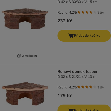
D 42 x Š 30/30 x V 15 cm
Rating: 4.2/5
(
119
)
232 Kč
Přidat do košíku
2 možností
Rohový domek Jesper
D 32 x Š 21/21 x V 13 cm
Rating: 4.2/5
(
119
)
179 Kč
Přidat do košíku