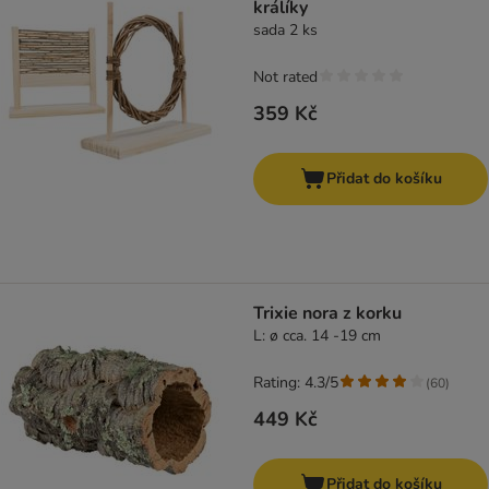
králíky
sada 2 ks
Not rated
359 Kč
Přidat do košíku
Trixie nora z korku
L: ø cca. 14 -19 cm
Rating: 4.3/5
(
60
)
449 Kč
Přidat do košíku