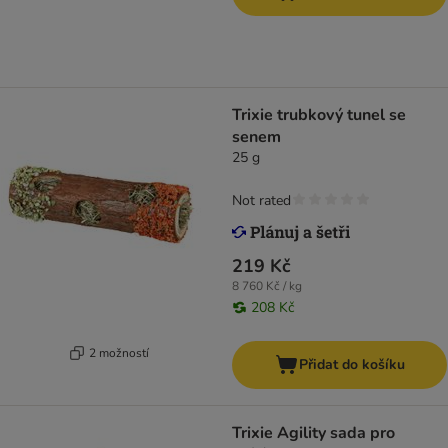
Trixie trubkový tunel se
senem
25 g
Not rated
219 Kč
8 760 Kč / kg
208 Kč
2 možností
Přidat do košíku
Trixie Agility sada pro