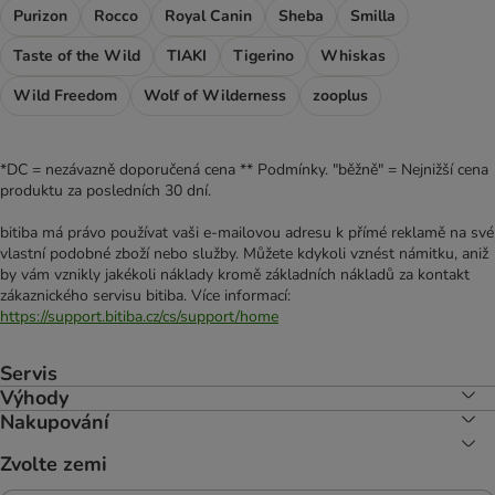
Purizon
Rocco
Royal Canin
Sheba
Smilla
Taste of the Wild
TIAKI
Tigerino
Whiskas
Wild Freedom
Wolf of Wilderness
zooplus
*DC = nezávazně doporučená cena ** Podmínky. "běžně" = Nejnižší cena
produktu za posledních 30 dní.
bitiba má právo používat vaši e-mailovou adresu k přímé reklamě na své
vlastní podobné zboží nebo služby. Můžete kdykoli vznést námitku, aniž
by vám vznikly jakékoli náklady kromě základních nákladů za kontakt
zákaznického servisu bitiba. Více informací:
https://support.bitiba.cz/cs/support/home
Servis
Výhody
Nakupování
Zvolte zemi