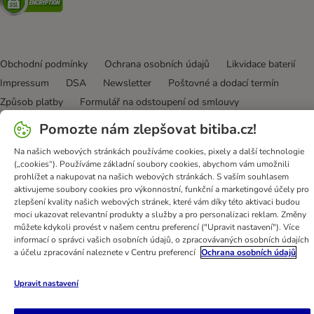
Obchodní podmínky
Ochrana osobních údajů
Likvidace baterií
Impressum
DSA
Newsletter
Poštovné a dodací termín
Způsob platby
Formulář na odstoupení od smlouvy
Věrnostní karta
Prohlášení o přístupnosti
Pomozte nám zlepšovat bitiba.cz!
bitiba GmbH
2026
Na našich webových stránkách používáme cookies, pixely a další technologie
(„cookies“). Používáme základní soubory cookies, abychom vám umožnili
prohlížet a nakupovat na našich webových stránkách. S vaším souhlasem
aktivujeme soubory cookies pro výkonnostní, funkční a marketingové účely pro
zlepšení kvality našich webových stránek, které vám díky této aktivaci budou
moci ukazovat relevantní produkty a služby a pro personalizaci reklam. Změny
můžete kdykoli provést v našem centru preferencí ("Upravit nastavení"). Více
informací o správci vašich osobních údajů, o zpracovávaných osobních údajích
a účelu zpracování naleznete v Centru preferencí
Ochrana osobních údajů
Upravit nastavení