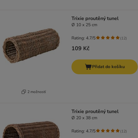
Trixie proutěný tunel
Ø 10 x 25 cm
Rating: 4.7/5
(
12
)
109 Kč
Přidat do košíku
2 možností
Trixie proutěný tunel
Ø 20 x 38 cm
Rating: 4.7/5
(
12
)