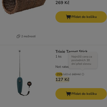
269 Kč
Přidat do košíku
2 možností
Trixie Target Stick
1 ks
Nejnižší cena za
posledních 30
dní před slevou
Not rated
-25%
běžně
169 Kč
127 Kč
Přidat do košíku