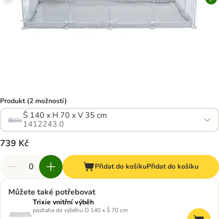
Produkt (2 možností)
Š 140 x H 70 x V 35 cm
1412243.0
739 Kč
Přidat do košíku
Přidat do košíku
Můžete také potřebovat
Trixie vnitřní výběh
podlaha do výběhu D 140 x Š 70 cm