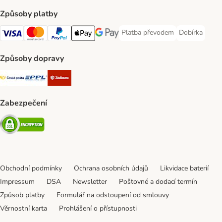
Způsoby platby
Platba převodem
Dobírka
Platba převodem Payment Meth
Dobírka Paym
Visa Payment Method
mastercard Payment Method
PayPal Payment Method
Apple pay Payment Method
Google Pay Payment Method
Způsoby dopravy
Česká pošta Shipping Method
PPL Shipping Method
Zásilkovna Shipping Method
Zabezpečení
Security
Obchodní podmínky
Ochrana osobních údajů
Likvidace baterií
Impressum
DSA
Newsletter
Poštovné a dodací termín
Způsob platby
Formulář na odstoupení od smlouvy
Věrnostní karta
Prohlášení o přístupnosti