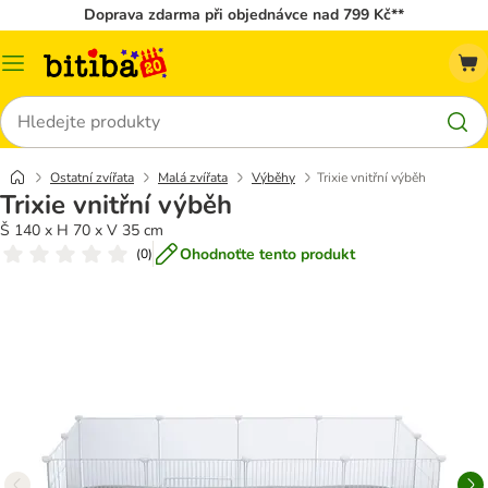
Doprava zdarma při objednávce nad 799 Kč**
Kategorie
Hledat
Ostatní zvířata
Malá zvířata
Výběhy
Trixie vnitřní výběh
Trixie vnitřní výběh
Š 140 x H 70 x V 35 cm
Ohodnoťte tento produkt
(
0
)