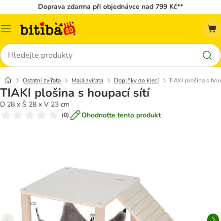
Doprava zdarma při objednávce nad 799 Kč**
Kategorie
Hledat
Ostatní zvířata
Malá zvířata
Doplňky do klecí
TIAKI plošina s houp
TIAKI plošina s houpací sítí
D 28 x Š 28 x V 23 cm
Ohodnoťte tento produkt
(
0
)