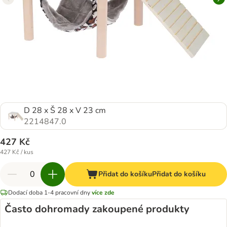
D 28 x Š 28 x V 23 cm
2214847.0
427 Kč
427 Kč / kus
Přidat do košíku
Přidat do košíku
Dodací doba 1-4 pracovní dny
více zde
Často dohromady zakoupené produkty