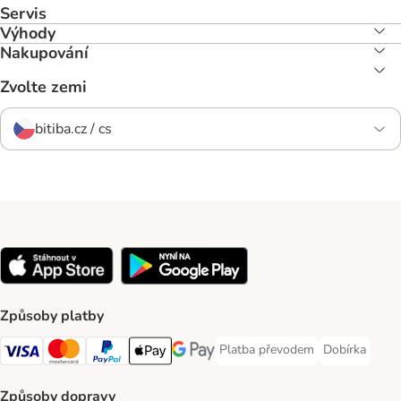
Servis
Výhody
Nakupování
Zvolte zemi
bitiba.cz / cs
Způsoby platby
Platba převodem
Dobírka
Platba převodem Payment Meth
Dobírka Paym
Visa Payment Method
mastercard Payment Method
PayPal Payment Method
Apple pay Payment Method
Google Pay Payment Method
Způsoby dopravy