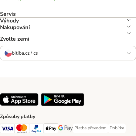
Servis
Výhody
Nakupování
Zvolte zemi
bitiba.cz / cs
Způsoby platby
Platba převodem
Dobírka
Platba převodem Payment Meth
Dobírka Paym
Visa Payment Method
mastercard Payment Method
PayPal Payment Method
Apple pay Payment Method
Google Pay Payment Method