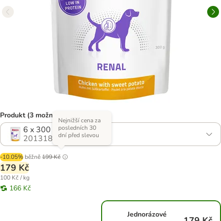
Produkt (3 možností)
Nejnižší cena za
posledních 30
6 x 300 g
dní před slevou
2013180.0
-10.05%
běžně
199 Kč
179 Kč
100 Kč / kg
166 Kč
Jednorázové
179 Kč