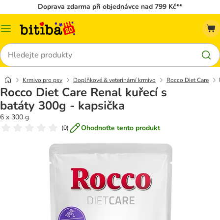
Doprava zdarma při objednávce nad 799 Kč**
Kategorie
Hledat
Krmivo pro psy
Doplňkové & veterinární krmivo
Rocco Diet Care
Rocco Diet Care Renal kuřecí s
batáty 300g - kapsička
6 x 300 g
Ohodnoťte tento produkt
(
0
)