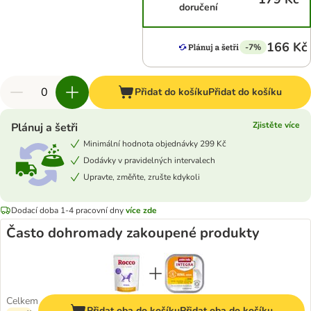
doručení
166 Kč
-7%
Přidat do košíku
Přidat do košíku
Zjistěte více
Plánuj a šetři
Minimální hodnota objednávky 299 Kč
Dodávky v pravidelných intervalech
Upravte, změňte, zrušte kdykoli
Dodací doba 1-4 pracovní dny
více zde
Často dohromady zakoupené produkty
Celkem
Přidat oba do košíku
Přidat oba do košíku