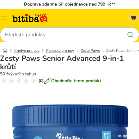
Doprava zdarma při objednávce nad 799 Kč**
Kategorie
Hledat
Krmivo pro psy
Pamlsky pro psy
Zesty Paws
Zesty Paws Senior 
Zesty Paws Senior Advanced 9-in-1
krůtí
50 žvýkacích tablet
Ohodnoťte tento produkt
(
0
)