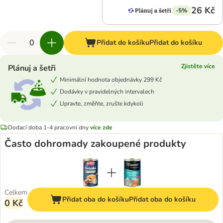
26 Kč
-5%
Přidat do košíku
Přidat do košíku
Zjistěte více
Plánuj a šetři
Minimální hodnota objednávky 299 Kč
Dodávky v pravidelných intervalech
Upravte, změňte, zrušte kdykoli
Dodací doba 1-4 pracovní dny
více zde
Často dohromady zakoupené produkty
Celkem
Přidat oba do košíku
Přidat oba do košíku
0 Kč