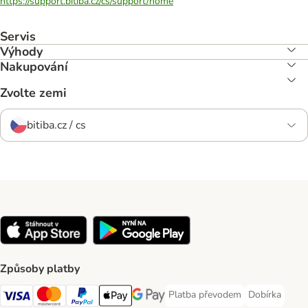
https://support.bitiba.cz/cs/support/home
Servis
Výhody
Nakupování
Zvolte zemi
bitiba.cz / cs
Způsoby platby
Platba převodem
Dobírka
Platba převodem Payment Meth
Dobírka Paym
Visa Payment Method
mastercard Payment Method
PayPal Payment Method
Apple pay Payment Method
Google Pay Payment Method