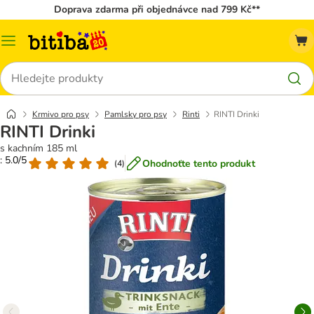
Doprava zdarma při objednávce nad 799 Kč**
Kategorie
Hledat
Krmivo pro psy
Pamlsky pro psy
Rinti
RINTI Drinki
RINTI Drinki
s kachním 185 ml
: 5.0/5
Ohodnoťte tento produkt
(
4
)