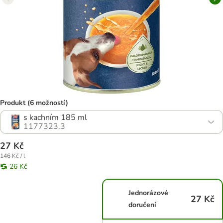
Produkt (6 možností)
s kachním 185 ml
1177323.3
27 Kč
146 Kč / l
26 Kč
Jednorázové
27 Kč
doručení