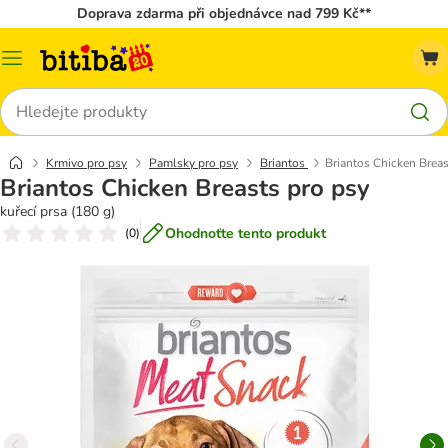
Doprava zdarma při objednávce nad 799 Kč**
Kategorie
Hledat
Krmivo pro psy
Pamlsky pro psy
Briantos
Briantos Chicken Breas
Briantos Chicken Breasts pro psy
kuřecí prsa (180 g)
Ohodnoťte tento produkt
(
0
)