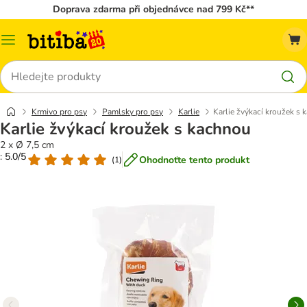
Doprava zdarma při objednávce nad 799 Kč**
Kategorie
Hledat
Krmivo pro psy
Pamlsky pro psy
Karlie
Karlie žvýkací kroužek s
Karlie žvýkací kroužek s kachnou
2 x Ø 7,5 cm
: 5.0/5
Ohodnoťte tento produkt
(
1
)