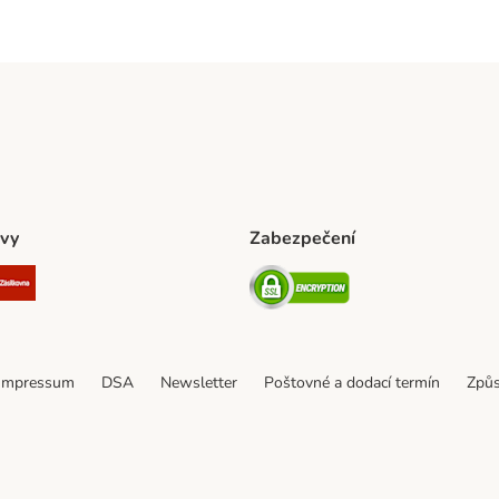
vy
Zabezpečení
ta Shipping Method
L Shipping Method
Zásilkovna Shipping Method
Security
Impressum
DSA
Newsletter
Poštovné a dodací termín
Způs