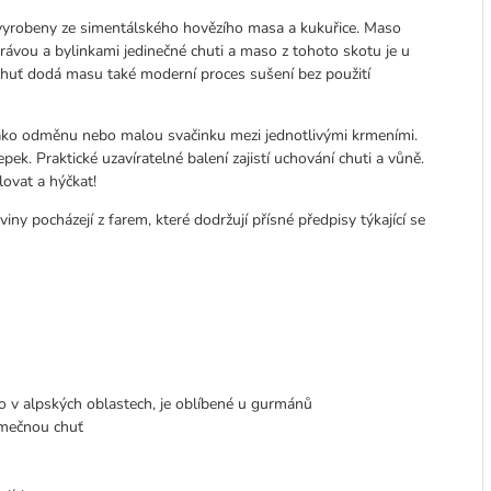
u vyrobeny ze simentálského hovězího masa a kukuřice. Maso
trávou a bylinkami jedinečné chuti a maso z tohoto skotu je u
huť dodá masu také moderní proces sušení bez použití
t jako odměnu nebo malou svačinku mezi jednotlivými krmeními.
pek. Praktické uzavíratelné balení zajistí uchování chuti a vůně.
ovat a hýčkat!
ny pocházejí z farem, které dodržují přísné předpisy týkající se
 v alpských oblastech, je oblíbené u gurmánů
imečnou chuť