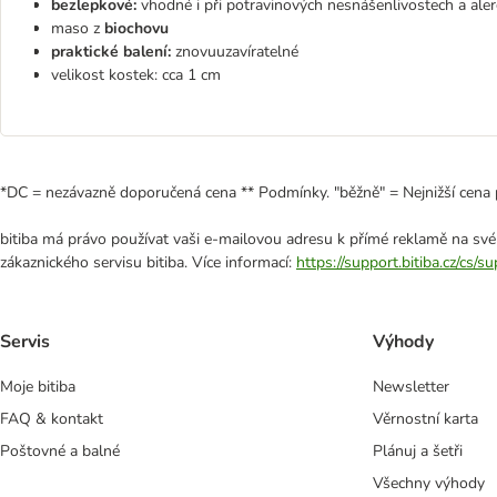
bezlepkové:
vhodné i při potravinových nesnášenlivostech a aler
maso z
biochovu
praktické balení:
znovuuzavíratelné
velikost kostek: cca 1 cm
*DC = nezávazně doporučená cena ** Podmínky. "běžně" = Nejnižší cena 
bitiba má právo používat vaši e-mailovou adresu k přímé reklamě na své
zákaznického servisu bitiba. Více informací:
https://support.bitiba.cz/cs/
Servis
Výhody
Moje bitiba
Newsletter
FAQ & kontakt
Věrnostní karta
Poštovné a balné
Plánuj a šetři
Všechny výhody