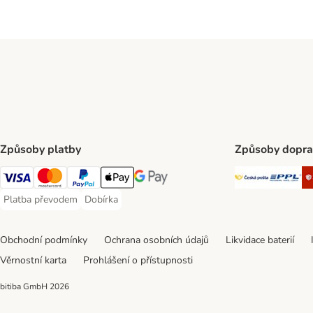
Způsoby platby
Způsoby dopra
Česká poš
PP
Visa Payment Method
mastercard Payment Method
PayPal Payment Method
Apple pay Payment Method
Google Pay Payment Method
Platba převodem
Dobírka
Platba převodem Payment Method
Dobírka Payment Method
Obchodní podmínky
Ochrana osobních údajů
Likvidace baterií
Věrnostní karta
Prohlášení o přístupnosti
bitiba GmbH
2026