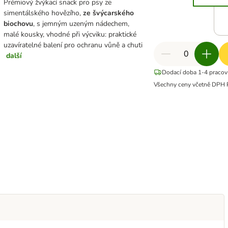
Prémiový žvýkací snack pro psy ze
simentálského hovězího,
ze švýcarského
biochovu
, s jemným uzeným nádechem,
malé kousky, vhodné při výcviku: praktické
uzavíratelné balení pro ochranu vůně a chuti
další
Dodací doba 1-4 pracov
Všechny ceny včetně DPH