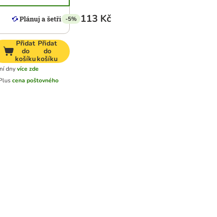
113 Kč
-5%
Přidat
Přidat
do
do
košíku
košíku
ní dny
více zde
Plus
cena poštovného