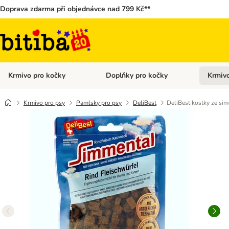
Doprava zdarma při objednávce nad 799 Kč**
Krmivo pro kočky
Doplňky pro kočky
Krmivo
Otevřít menu: Krmivo pro kočky
Otevřít 
Krmivo pro psy
Pamlsky pro psy
DeliBest
DeliBest kostky ze si