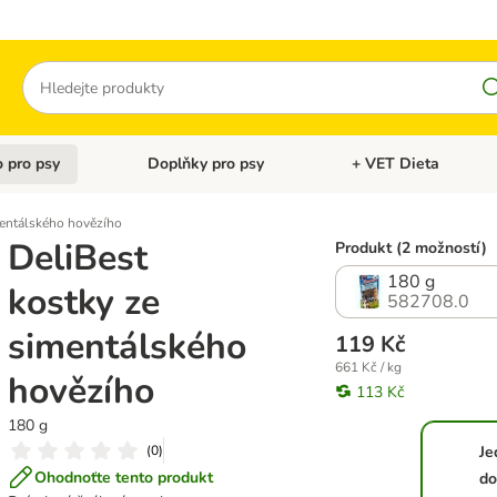
Hledat
 pro psy
Doplňky pro psy
+ VET Dieta
menu: Doplňky pro kočky
Otevřít menu: Krmivo pro psy
Otevřít menu: Doplňky 
mentálského hovězího
DeliBest
Produkt (2 možností)
180 g
kostky ze
582708.0
simentálského
119 Kč
661 Kč / kg
hovězího
113 Kč
180 g
(
0
)
Je
Ohodnoťte tento produkt
do