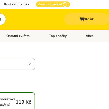
Kontaktujte nás
Znovu objednat
Košík
Ostatní zvířata
Top značky
Akce
pro psy
Otevřít menu: + VET Dieta
Otevřít menu: Ostatní zvířata
Otevřít menu: Top
dnorázové
119 Kč
ručení