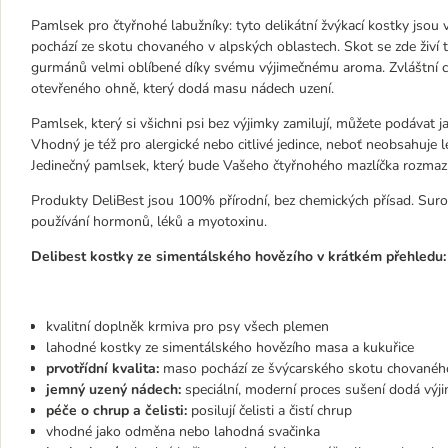
Pamlsek pro čtyřnohé labužníky: tyto delikátní žvýkací kostky jso
pochází ze skotu chovaného v alpských oblastech. Skot se zde živí 
gurmánů velmi oblíbené díky svému výjimečnému aroma. Zvláštní c
otevřeného ohně, který dodá masu nádech uzení.
Pamlsek, který si všichni psi bez výjimky zamilují, můžete podáva
Vhodný je též pro alergické nebo citlivé jedince, neboť neobsahuje le
Jedinečný pamlsek, který bude Vašeho čtyřnohého mazlíčka rozmazl
Produkty DeliBest jsou 100% přírodní, bez chemických přísad. Surovi
používání hormonů, léků a myotoxinu.
Delibest kostky ze simentálského hovězího v krátkém přehledu:
kvalitní doplněk krmiva pro psy všech plemen
lahodné kostky ze simentálského hovězího masa a kukuřice
prvotřídní kvalita:
maso pochází ze švýcarského skotu chovaného
jemný uzený nádech:
speciální, moderní proces sušení dodá výj
péče o chrup a čelisti:
posilují čelisti a čistí chrup
vhodné jako odměna nebo lahodná svačinka