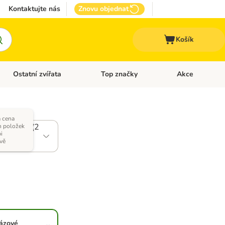
Kontaktujte nás
Znovu objednat
Košík
Ostatní zvířata
Top značky
Akce
pro psy
Otevřít menu: + VET Dieta
Otevřít menu: Ostatní zvířata
Otevřít menu: Top
 cena
 x kuřecí (2
h položek
pi
ivě
ázové