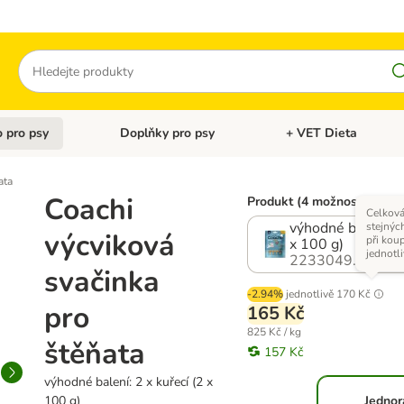
Hledat
 pro psy
Doplňky pro psy
+ VET Dieta
menu: Doplňky pro kočky
Otevřít menu: Krmivo pro psy
Otevřít menu: Doplňky 
ata
Coachi
Produkt (4 možností)
Celková
výhodné balení: 2
stejnýc
výcviková
při kou
x 100 g)
jednotl
2233049.1
svačinka
-2.94%
jednotlivě
170 Kč
pro
165 Kč
825 Kč / kg
štěňata
157 Kč
výhodné balení: 2 x kuřecí (2 x
100 g)
Jednor