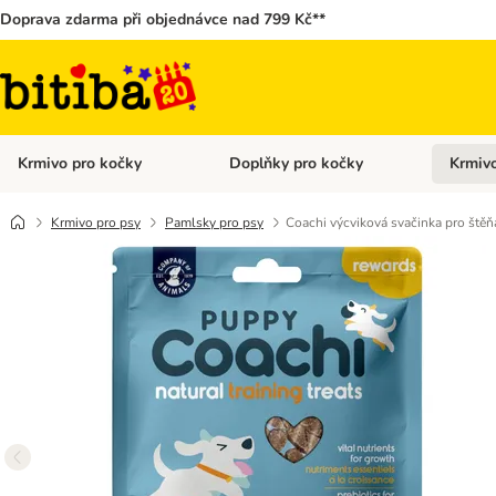
Doprava zdarma při objednávce nad 799 Kč**
Krmivo pro kočky
Doplňky pro kočky
Krmivo
Otevřít menu: Krmivo pro kočky
Otevřít 
Krmivo pro psy
Pamlsky pro psy
Coachi výcviková svačinka pro štěň