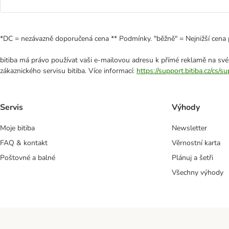
*DC = nezávazně doporučená cena ** Podmínky. "běžně" = Nejnižší cena 
bitiba má právo používat vaši e-mailovou adresu k přímé reklamě na své
zákaznického servisu bitiba. Více informací:
https://support.bitiba.cz/cs/
Servis
Výhody
Moje bitiba
Newsletter
FAQ & kontakt
Věrnostní karta
Poštovné a balné
Plánuj a šetři
Všechny výhody