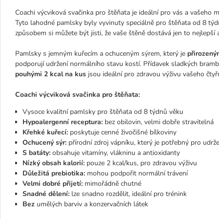
Coachi výcviková svačinka pro štěňata je ideální pro vás a vašeho 
Tyto lahodné pamlsky byly vyvinuty speciálně pro štěňata od 8 týd
způsobem si můžete být jisti, že vaše štěně dostává jen to nejlepší 
Pamlsky s jemným kuřecím a ochuceným sýrem, který je
přirozený
podporují udržení normálního stavu kostí. Přídavek sladkých brambo
pouhými 2 kcal na kus
jsou ideální pro zdravou výživu vašeho čt
Coachi výcviková svačinka pro štěňata:
Vysoce kvalitní pamlsky pro štěňata od 8 týdnů věku
Hypoalergenní receptura:
bez obilovin, velmi dobře stravitelná
Křehké kuřecí:
poskytuje cenné živočišné bílkoviny
Ochucený sýr:
přírodní zdroj vápníku, který je potřebný pro udrž
S batáty:
obsahuje vitamíny, vlákninu a antioxidanty
Nízký obsah kalorií:
pouze 2 kcal/kus, pro zdravou výživu
Důležitá prebiotika:
mohou podpořit normální trávení
Velmi dobré přijetí:
mimořádně chutné
Snadné dělení:
lze snadno rozdělit, ideální pro trénink
Bez
umělých barviv a konzervačních látek