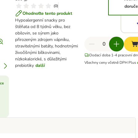
(
0
)
doruče
Ohodnoťte tento produkt
Hypoalergenní snacky pro
štěňata od 8 týdnů věku, bez
obilovin, se sýrem jako
přirozeným zdrojem vápníku,
stravitelnými batáty, hodnotnými
živočišnými bílkovinami,
Dodací doba 1-4 pracovní dn
nízkokalorické, s důležitými
Všechny ceny včetně DPH
Plus
prebiotiky
další
íce