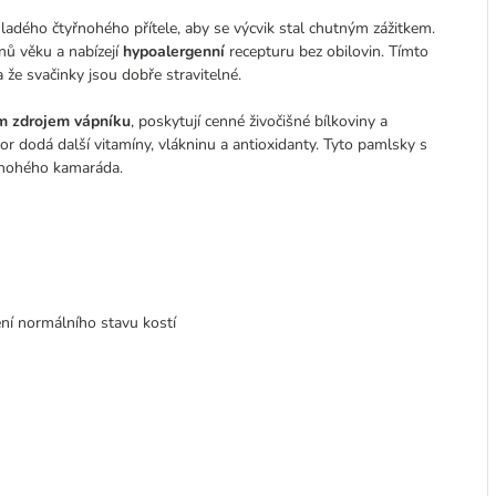
mladého čtyřnohého přítele, aby se výcvik stal chutným zážitkem.
nů věku a nabízejí
hypoalergenní
recepturu bez obilovin. Tímto
a že svačinky jsou dobře stravitelné.
m zdrojem vápníku
, poskytují cenné živočišné bílkoviny a
r dodá další vitamíny, vlákninu a antioxidanty. Tyto pamlsky s
yřnohého kamaráda.
ení normálního stavu kostí