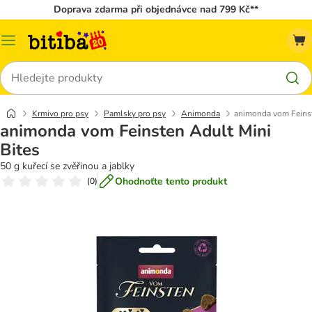
Doprava zdarma při objednávce nad 799 Kč**
Kategorie
Hledat
Krmivo pro psy
Pamlsky pro psy
Animonda
animonda vom Feinst
animonda vom Feinsten Adult Mini
Bites
50 g kuřecí se zvěřinou a jablky
Ohodnoťte tento produkt
(
0
)