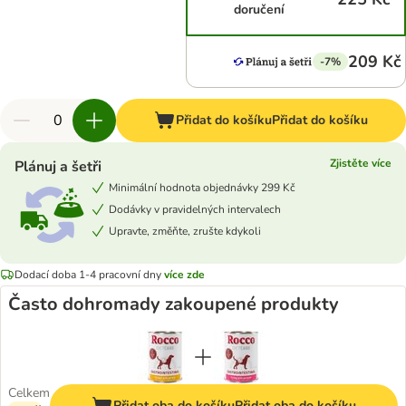
doručení
209 Kč
-7%
Přidat do košíku
Přidat do košíku
Zjistěte více
Plánuj a šetři
Minimální hodnota objednávky 299 Kč
Dodávky v pravidelných intervalech
Upravte, změňte, zrušte kdykoli
Dodací doba 1-4 pracovní dny
více zde
Často dohromady zakoupené produkty
Celkem
Přidat oba do košíku
Přidat oba do košíku