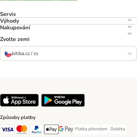
Servis
Výhody
Nakupování
Zvolte zemi
bitiba.cz / cs
Způsoby platby
Platba převodem
Dobírka
Platba převodem Payment Meth
Dobírka Paym
Visa Payment Method
mastercard Payment Method
PayPal Payment Method
Apple pay Payment Method
Google Pay Payment Method