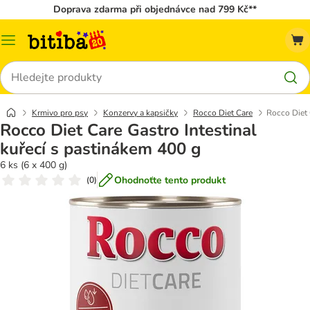
Doprava zdarma při objednávce nad 799 Kč**
Kategorie
Hledat
Krmivo pro psy
Konzervy a kapsičky
Rocco Diet Care
Rocco Diet 
Rocco Diet Care Gastro Intestinal
kuřecí s pastinákem 400 g
6 ks (6 x 400 g)
Ohodnoťte tento produkt
(
0
)