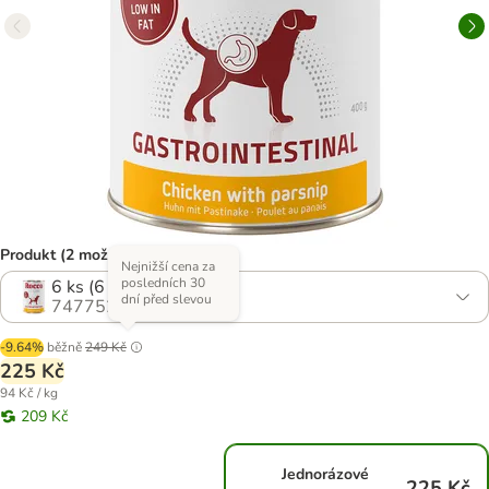
Produkt (2 možností)
Nejnižší cena za
posledních 30
6 ks (6 x 400 g)
dní před slevou
747752.1
-9.64%
běžně
249 Kč
225 Kč
94 Kč / kg
209 Kč
Jednorázové
225 Kč