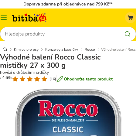
Doprava zdarma při objednávce nad 799 Kč**
Kategorie
Hledat
Krmivo pro psy
Konzervy a kapsičky
Rocco
Výhodné balení Rocco
Výhodné balení Rocco Classic
mističky 27 x 300 g
hovězí s drůbežími srdíčky
: 4.6/5
Ohodnoťte tento produkt
(
16
)