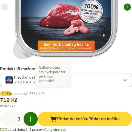
Celková cena
Produkt (5 možností)
stejných položek
při koupi
hovězí s drůbežími srdíčky
jednotlivě
732083.2
-7.46%
jednotlivě
777 Kč
719 Kč
89 Kč / kg
Přidat do košíku
Přidat do košíku
Dodací doba 1-4 pracovní dny
více zde