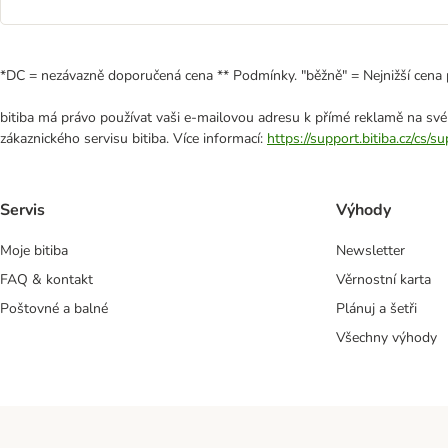
*DC = nezávazně doporučená cena ** Podmínky. "běžně" = Nejnižší cena 
bitiba má právo používat vaši e-mailovou adresu k přímé reklamě na své
zákaznického servisu bitiba. Více informací:
https://support.bitiba.cz/cs/
Servis
Výhody
Moje bitiba
Newsletter
FAQ & kontakt
Věrnostní karta
Poštovné a balné
Plánuj a šetři
Všechny výhody