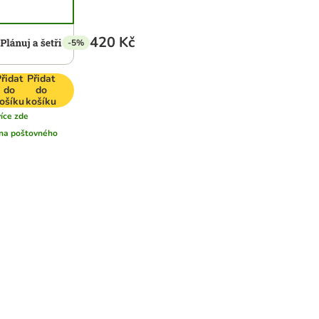
420 Kč
-5%
řidat
Přidat
do
do
ošíku
košíku
více zde
na poštovného