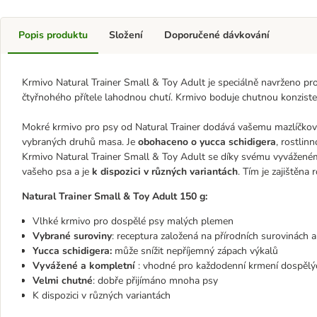
Popis produktu
Složení
Doporučené dávkování
Krmivo Natural Trainer Small & Toy Adult je speciálně navrženo p
čtyřnohého přítele lahodnou chutí. Krmivo boduje chutnou konziste
Mokré krmivo pro psy od Natural Trainer dodává vašemu mazlíčkov
vybraných druhů masa. Je
obohaceno o yucca schidigera
, rostlin
Krmivo Natural Trainer Small & Toy Adult se díky svému vyvážené
vašeho psa a je
k dispozici v různých variantách
. Tím je zajištěna
Natural Trainer Small & Toy Adult 150 g:
Vlhké krmivo pro dospělé psy malých plemen
Vybrané suroviny
: receptura založená na přírodních surovinách
Yucca schidigera:
může snížit nepříjemný zápach výkalů
Vyvážené a kompletní
: vhodné pro každodenní krmení dospělý
Velmi chutné
: dobře přijímáno mnoha psy
K dispozici v různých variantách