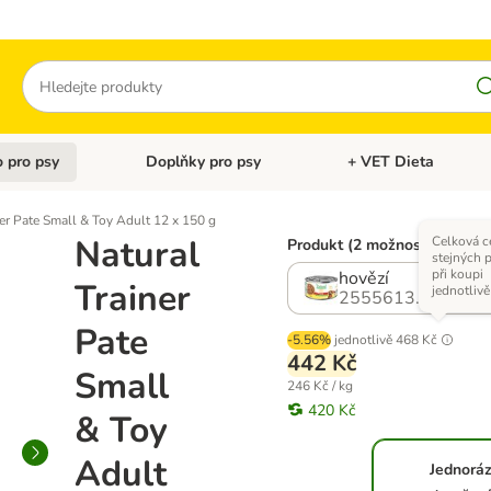
Hledat
 pro psy
Doplňky pro psy
+ VET Dieta
menu: Doplňky pro kočky
Otevřít menu: Krmivo pro psy
Otevřít menu: Doplňky 
ner Pate Small & Toy Adult 12 x 150 g
Natural
Celková c
Produkt (2 možností)
stejných 
při koupi
hovězí
Trainer
jednotlivě
2555613.0
Pate
-5.56%
jednotlivě
468 Kč
442 Kč
Small
246 Kč / kg
420 Kč
& Toy
Adult
Jednorá