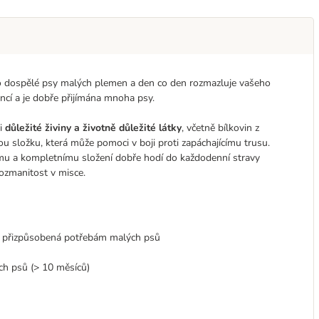
ro dospělé psy malých plemen a den co den rozmazluje vašeho
ncí a je dobře přijímána mnoha psy.
i
důležité živiny a životně důležité látky
, včetně bílkovin z
nou složku, která může pomoci v boji proti zapáchajícímu trusu.
mu a kompletnímu složení dobře hodí do každodenní stravy
 rozmanitost v misce.
 a přizpůsobená potřebám malých psů
ch psů (> 10 měsíců)