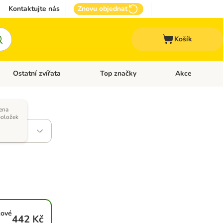
Kontaktujte nás
Znovu objednat
Košík
Ostatní zvířata
Top značky
Akce
pro psy
Otevřít menu: + VET Dieta
Otevřít menu: Ostatní zvířata
Otevřít menu: Top
ena
položek
zové
442 Kč