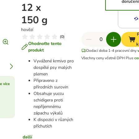
doručení
12 x
150 g
hovězí
P
(
0
)
Ohodnoťte tento
k
produkt
Dodací doba 1-4 pracovní dny
Všechny ceny včetně DPH
Plus
ce
Vyvážené krmivo pro
dospělé psy malých
plemen
Připraveno z
te více
přírodních surovin
Obsahuje yuccu
schidigera proti
nepříjemnému
zápachu výkalů
K dispozici v různých
příchutích
další