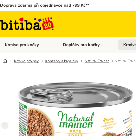
Doprava zdarma při objednávce nad 799 Kč**
Krmivo pro kočky
Doplňky pro kočky
Krmivo
Otevřít menu: Krmivo pro kočky
Otevřít 
Krmivo pro psy
Konzervy a kapsičky
Natural Trainer
Natural Trai