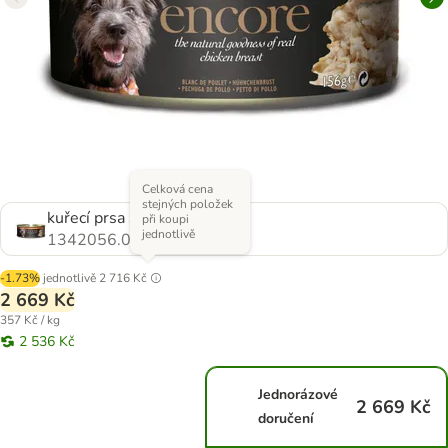
Celková cena
stejných položek
kuřecí prsa s rýží
při koupi
jednotlivě
1342056.0
-1.73%
jednotlivě
2 716 Kč
2 669 Kč
357 Kč / kg
2 536 Kč
Jednorázové
2 669 Kč
doručení