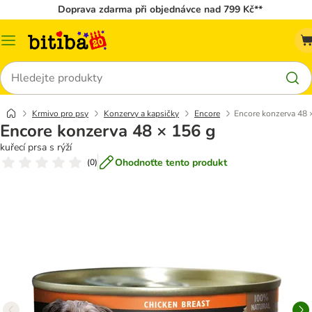
Doprava zdarma při objednávce nad 799 Kč**
Kategorie
Hledat
Krmivo pro psy
Konzervy a kapsičky
Encore
Encore konzerva 48 
Encore konzerva 48 × 156 g
kuřecí prsa s rýží
Ohodnoťte tento produkt
(
0
)