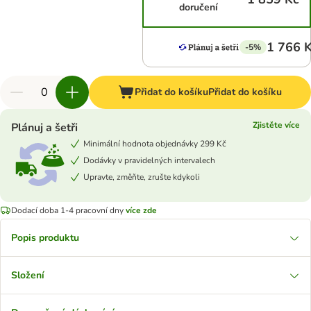
doručení
1 766 
-5%
Přidat do košíku
Přidat do košíku
Zjistěte více
Plánuj a šetři
Minimální hodnota objednávky 299 Kč
Dodávky v pravidelných intervalech
Upravte, změňte, zrušte kdykoli
Dodací doba 1-4 pracovní dny
více zde
Popis produktu
Složení