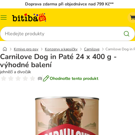
Doprava zdarma při objednávce nad 799 Kč**
Kategorie
Hledat
Krmivo pro psy
Konzervy a kapsičky
Carnilove
Carnilove Dog in 
Carnilove Dog in Paté 24 x 400 g -
výhodné balení
jehněčí a divočák
Ohodnoťte tento produkt
(
0
)