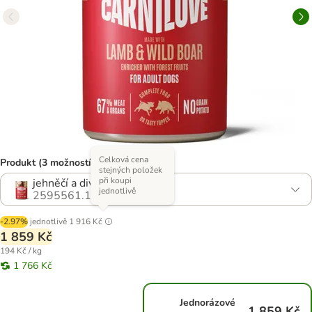
Celková cena
Produkt (3 možností)
stejných položek
při koupi
jehněčí a divočák
jednotlivě
2595561.1
-2.97%
jednotlivě
1 916 Kč
1 859 Kč
194 Kč / kg
1 766 Kč
Jednorázové
1 859 Kč