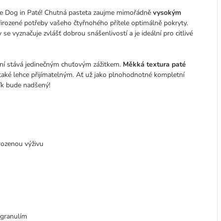
ilove Dog in Paté! Chutná pasteta zaujme mimořádně
vysokým
irozené potřeby vašeho čtyřnohého přítele optimálně pokryty.
se vyznačuje zvlášť dobrou snášenlivostí a je ideální pro citlivé
ení stává jedinečným chuťovým zážitkem.
Měkká textura paté
 také lehce přijímatelným. Ať už jako plnohodnotné kompletní
ík bude nadšený!
rozenou výživu
 granulím