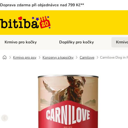
Doprava zdarma při objednávce nad 799 Kč**
Krmivo pro kočky
Doplňky pro kočky
Krmivo
Otevřít menu: Krmivo pro kočky
Otevřít 
Krmivo pro psy
Konzervy a kapsičky
Carnilove
Carnilove Dog in 