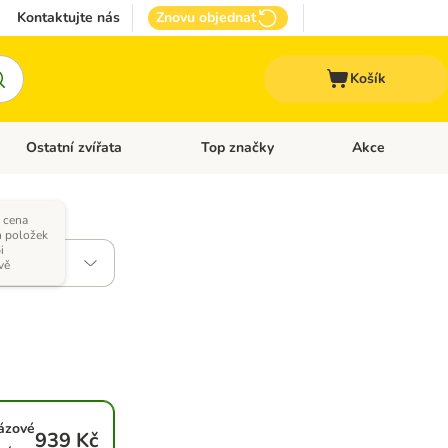
Kontaktujte nás
Znovu objednat
Košík
Ostatní zvířata
Top značky
Akce
pro psy
Otevřít menu: + VET Dieta
Otevřít menu: Ostatní zvířata
Otevřít menu: Top
 cena
h položek
i
vě
ázové
939 Kč