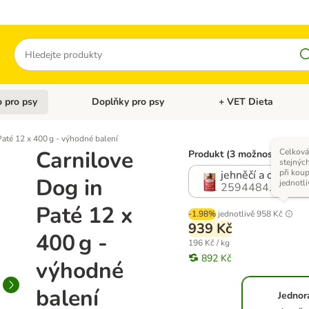
Hledat
 pro psy
Doplňky pro psy
+ VET Dieta
menu: Doplňky pro kočky
Otevřít menu: Krmivo pro psy
Otevřít menu: Doplňky 
Paté 12 x 400 g - výhodné balení
Carnilove
Celková
Produkt (3 možností)
stejnýc
při koup
jehněčí a divočák
Dog in
jednotli
2594484.0
Paté 12 x
-1.98%
jednotlivě
958 Kč
939 Kč
400 g -
196 Kč / kg
892 Kč
výhodné
balení
Jednor