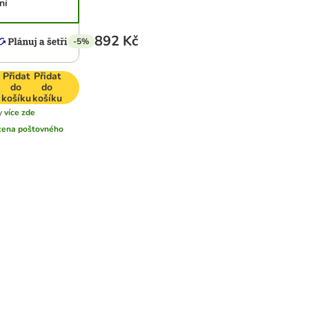
ní
892 Kč
-5%
Přidat
Přidat
do
do
košíku
košíku
y
více zde
cena poštovného