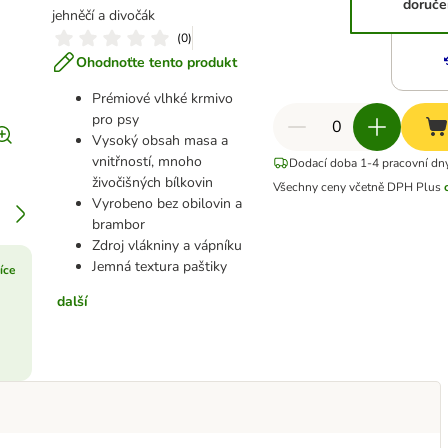
doruče
jehněčí a divočák
(
0
)
Ohodnoťte tento produkt
Prémiové vlhké krmivo
pro psy
Vysoký obsah masa a
vnitřností, mnoho
Dodací doba 1-4 pracovní dn
živočišných bílkovin
Všechny ceny včetně DPH
Plus
Vyrobeno bez obilovin a
brambor
Zdroj vlákniny a vápníku
Jemná textura paštiky
více
další