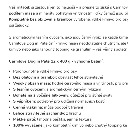
Váš miláček si zaslouží jen to nejlepší – a přesně to získá s Carn
podílem masa
a minerály bohatými vnitřnostmi, díky čemuž jsou př
Kompletně bez obilovin a brambor
vyrobené, vlhké krmivo pro psy 
psí žaludky.
S aromatickým lesním ovocem, jako jsou černý rybíz, se každé krm
Carnilove Dog in Paté činí krmivo nejen neodolatelně chutným, ale
krmivo nebo jako lahodný topping ke granulím – váš věrný společn
Carnilove Dog in Paté 12 x 400 g - výhodné balení:
Plnohodnotné vlhké krmivo pro psy
Bez obilovin a brambor:
obzvlášť lehce stravitelné
Vysoký obsah masa:
hodně čerstvého masa a vnitřností, pro při
S lesním ovocem:
s aromatickým černým rybízem
Bohaté na živočišné bílkoviny:
důležité pro štíhlé svaly
S vápníkem:
potřebný pro udržení normálních kostí
Cenná vláknina:
může podpořit trávení
Lehce stravitelné sacharidy:
z hrachu
Měkké paté:
lahodná paštika, jemná textura
100% vyvážené:
jako kompletní krmivo nebo chutný topping ke