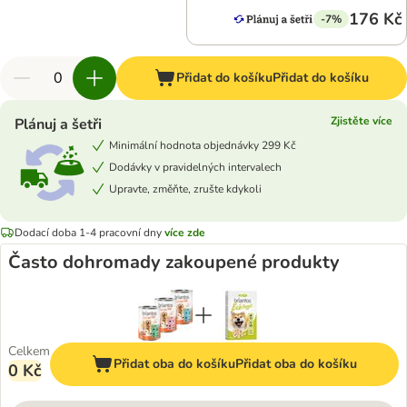
176 Kč
-7%
Přidat do košíku
Přidat do košíku
Zjistěte více
Plánuj a šetři
Minimální hodnota objednávky 299 Kč
Dodávky v pravidelných intervalech
Upravte, změňte, zrušte kdykoli
Dodací doba 1-4 pracovní dny
více zde
Často dohromady zakoupené produkty
Celkem
Přidat oba do košíku
Přidat oba do košíku
0 Kč