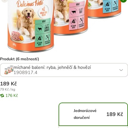
Produkt (6 možností)
míchané balení: ryba, jehněčí & hovězí
1908917.4
189 Kč
79 Kč / kg
176 Kč
Jednorázové
189 Kč
doručení