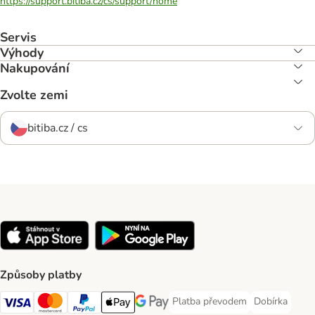
https://support.bitiba.cz/cs/support/home
Servis
Výhody
Nakupování
Zvolte zemi
bitiba.cz / cs
Způsoby platby
Platba převodem
Dobírka
Platba převodem Payment Meth
Dobírka Paym
Visa Payment Method
mastercard Payment Method
PayPal Payment Method
Apple pay Payment Method
Google Pay Payment Method