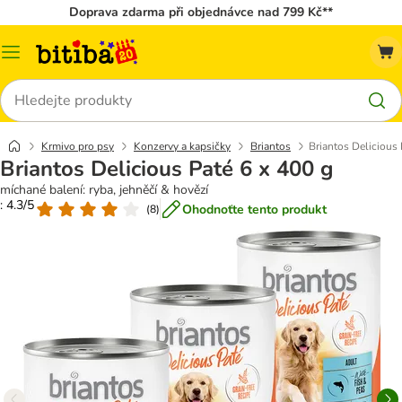
Doprava zdarma při objednávce nad 799 Kč**
Kategorie
Hledat
Krmivo pro psy
Konzervy a kapsičky
Briantos
Briantos Delicious 
Briantos Delicious Paté 6 x 400 g
míchané balení: ryba, jehněčí & hovězí
: 4.3/5
Ohodnoťte tento produkt
(
8
)