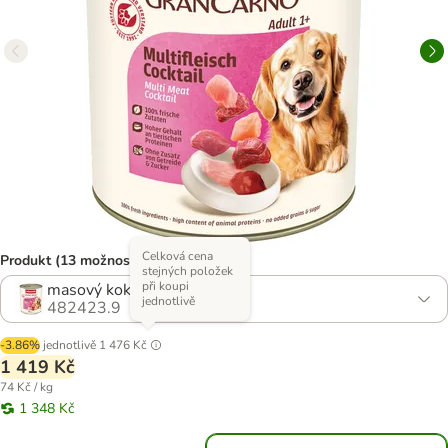
Celková cena
Produkt (13 možností)
stejných položek
při koupi
masový koktejl
jednotlivě
482423.9
-3.86%
jednotlivě
1 476 Kč
1 419 Kč
74 Kč / kg
1 348 Kč