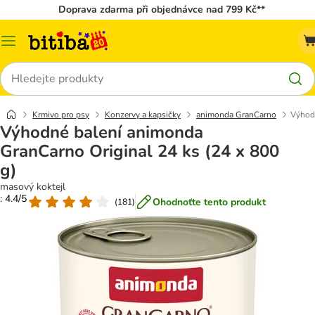
Doprava zdarma při objednávce nad 799 Kč**
Kategorie
Hledat
Krmivo pro psy
Konzervy a kapsičky
animonda GranCarno
Výhodn
Výhodné balení animonda
GranCarno Original 24 ks (24 x 800
g)
masový koktejl
: 4.4/5
Ohodnoťte tento produkt
(
181
)