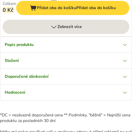
Celkem
Přidat oba do košíku
Přidat oba do košíku
0 Kč
Zobrazit více
Popis produktu
Složení
Doporučené dávkování
Hodnocení
*DC = nezávazně doporučená cena ** Podmínky. "běžně" = Nejnižší cena
produktu za posledních 30 dní.
bitiba má právo používat vaši e-mailovou adresu k přímé reklamě na své