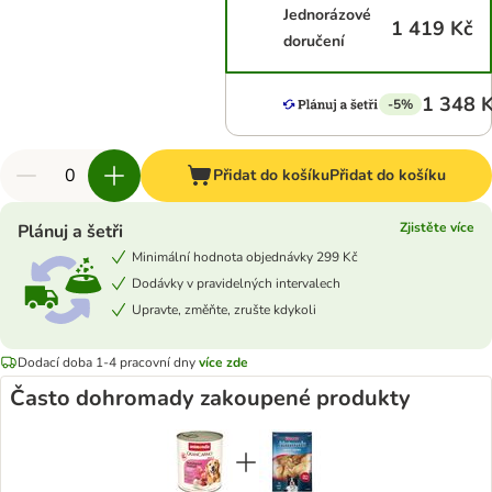
Jednorázové
1 419 Kč
doručení
1 348 
-5%
Přidat do košíku
Přidat do košíku
Zjistěte více
Plánuj a šetři
Minimální hodnota objednávky 299 Kč
Dodávky v pravidelných intervalech
Upravte, změňte, zrušte kdykoli
Dodací doba 1-4 pracovní dny
více zde
Často dohromady zakoupené produkty