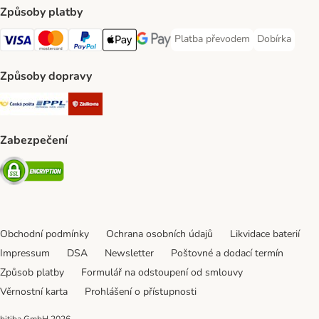
Způsoby platby
Platba převodem
Dobírka
Platba převodem Payment Meth
Dobírka Paym
Visa Payment Method
mastercard Payment Method
PayPal Payment Method
Apple pay Payment Method
Google Pay Payment Method
Způsoby dopravy
Česká pošta Shipping Method
PPL Shipping Method
Zásilkovna Shipping Method
Zabezpečení
Security
Obchodní podmínky
Ochrana osobních údajů
Likvidace baterií
Impressum
DSA
Newsletter
Poštovné a dodací termín
Způsob platby
Formulář na odstoupení od smlouvy
Věrnostní karta
Prohlášení o přístupnosti
bitiba GmbH
2026