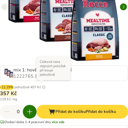
Celková cena
stejných položek
mix 1: hovězí, kuřecí, jehněčí
při koupi
jednotlivě
1222765.1
-12.29%
jednotlivě
407 Kč
357 Kč
119 Kč / kg
Přidat do košíku
Přidat do košíku
Dodací doba 1-4 pracovní dny
více zde