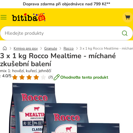
Doprava zdarma při objednávce nad 799 Kč**
Kategorie
Hledat
Krmivo pro psy
Granule
Rocco
3 x 1 kg Rocco Mealtime - míchan
3 x 1 kg Rocco Mealtime - míchané
zkušební balení
mix 1: hovězí, kuřecí, jehněčí
: 4.0/5
Ohodnoťte tento produkt
(
7
)