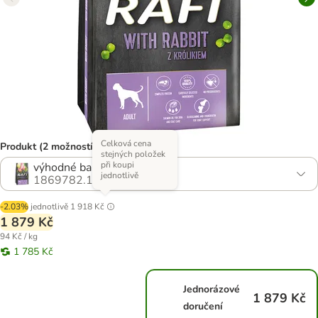
Celková cena
Produkt (2 možností)
stejných položek
při koupi
výhodné balení: 2 x 10 kg
jednotlivě
1869782.1
-2.03%
jednotlivě
1 918 Kč
1 879 Kč
94 Kč / kg
1 785 Kč
Jednorázové
1 879 Kč
doručení