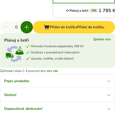
1 785 
-5%
Přidat do košíku
Přidat do košíku
Zjistěte více
Plánuj a šetři
Minimální hodnota objednávky 299 Kč
Dodávky v pravidelných intervalech
Upravte, změňte, zrušte kdykoli
Dodací doba 1-4 pracovní dny
více zde
Popis produktu
Složení
Doporučené dávkování