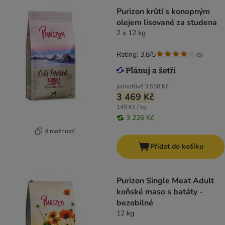
Purizon krůtí s konopným
olejem lisované za studena
2 x 12 kg
Rating: 3.8/5
(
5
)
jednotlivě
3 558 Kč
3 469 Kč
145 Kč / kg
3 226 Kč
4 možností
Přidat do košíku
Purizon Single Meat Adult
koňské maso s batáty -
bezobilné
12 kg