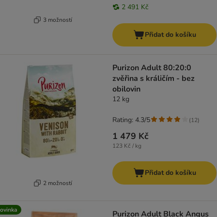
2 491 Kč
3 možností
Přidat do košíku
Purizon Adult 80:20:0
zvěřina s králičím - bez
obilovin
12 kg
Rating: 4.3/5
(
12
)
1 479 Kč
123 Kč / kg
Přidat do košíku
2 možností
ovinka
Purizon Adult Black Angus