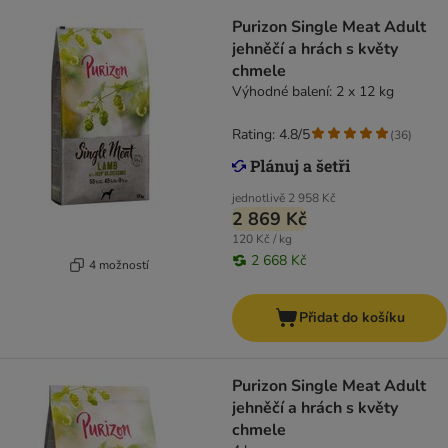
Purizon Single Meat Adult
jehněčí a hrách s květy
chmele
Výhodné balení: 2 x 12 kg
Rating: 4.8/5
(
36
)
jednotlivě
2 958 Kč
2 869 Kč
120 Kč / kg
2 668 Kč
4 možností
Přidat do košíku
Purizon Single Meat Adult
jehněčí a hrách s květy
chmele