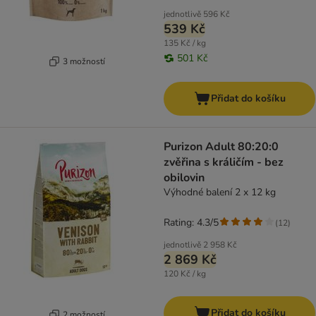
jednotlivě
596 Kč
539 Kč
135 Kč / kg
501 Kč
3 možností
Přidat do košíku
Purizon Adult 80:20:0
zvěřina s králičím - bez
obilovin
Výhodné balení 2 x 12 kg
Rating: 4.3/5
(
12
)
jednotlivě
2 958 Kč
2 869 Kč
120 Kč / kg
Přidat do košíku
2 možností