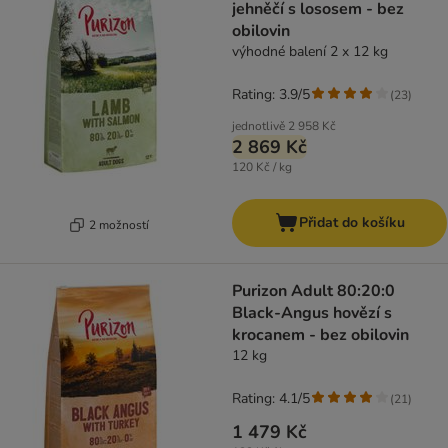
jehněčí s lososem - bez
obilovin
výhodné balení 2 x 12 kg
Rating: 3.9/5
(
23
)
jednotlivě
2 958 Kč
2 869 Kč
120 Kč / kg
Přidat do košíku
2 možností
Purizon Adult 80:20:0
Black-Angus hovězí s
krocanem - bez obilovin
12 kg
Rating: 4.1/5
(
21
)
1 479 Kč