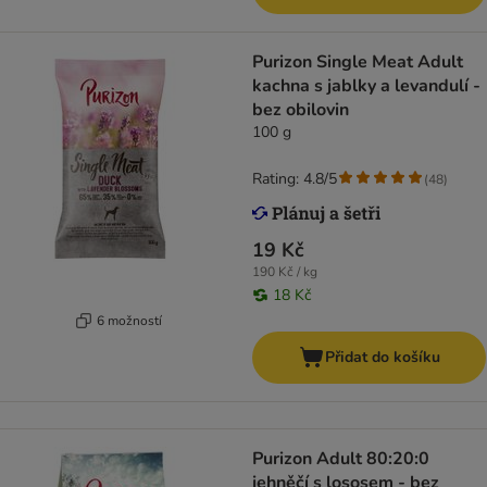
Purizon Single Meat Adult
kachna s jablky a levandulí -
bez obilovin
100 g
Rating: 4.8/5
(
48
)
19 Kč
190 Kč / kg
18 Kč
6 možností
Přidat do košíku
Purizon Adult 80:20:0
jehněčí s lososem - bez