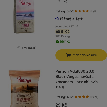
3 x 1 kg
Rating: 3.8/5
(
5
)
jednotlivě
657 Kč
599 Kč
200 Kč / kg
557 Kč
4 možností
Přidat do košíku
Purizon Adult 80:20:0
Black-Angus hovězí s
krocanem - bez obilovin
100 g
Rating: 4.1/5
(
21
)
29 Kč