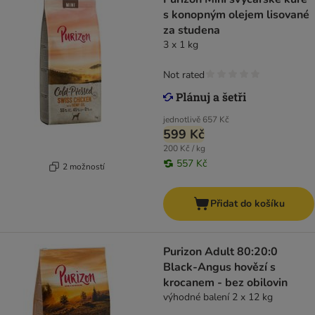
s konopným olejem lisované
za studena
3 x 1 kg
Not rated
jednotlivě
657 Kč
599 Kč
200 Kč / kg
557 Kč
2 možností
Přidat do košíku
Purizon Adult 80:20:0
Black-Angus hovězí s
krocanem - bez obilovin
výhodné balení 2 x 12 kg