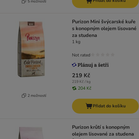
Přidat do košíku
5 možností
Purizon Mini švýcarské kuře
s konopným olejem lisované
za studena
1 kg
Not rated
219 Kč
219 Kč / kg
204 Kč
2 možností
Přidat do košíku
Purizon krůtí s konopným
olejem lisované za studena