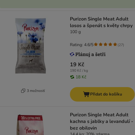
Purizon Single Meat Adult
losos a špenát s květy chrpy
100 g
Rating: 4.6/5
(
27
)
19 Kč
190 Kč / kg
18 Kč
3 možností
Přidat do košíku
Purizon Single Meat Adult
kachna s jablky a levandulí -
bez obilovin
14.4 kg: 20% zdarma