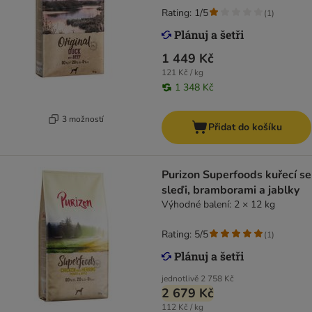
Rating: 1/5
(
1
)
1 449 Kč
121 Kč / kg
1 348 Kč
3 možností
Přidat do košíku
Purizon Superfoods kuřecí se
sleďi, bramborami a jablky
Výhodné balení: 2 × 12 kg
Rating: 5/5
(
1
)
jednotlivě
2 758 Kč
2 679 Kč
112 Kč / kg