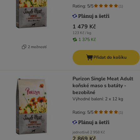
Rating: 5/5
(
1
)
1 479 Kč
123 Kč / kg
1 375 Kč
2 možností
Přidat do košíku
Purizon Single Meat Adult
koňské maso s batáty -
bezobilné
Výhodné balení: 2 x 12 kg
Rating: 5/5
(
1
)
jednotlivě
2 958 Kč
2 869 Kč