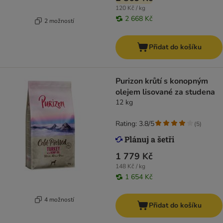
120 Kč / kg
2 668 Kč
2 možností
Přidat do košíku
Purizon krůtí s konopným
olejem lisované za studena
12 kg
Rating: 3.8/5
(
5
)
1 779 Kč
148 Kč / kg
1 654 Kč
4 možností
Přidat do košíku