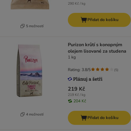
290 Kč / kg
Přidat do košíku
5 možností
Purizon krůtí s konopným
olejem lisované za studena
1 kg
Rating: 3.8/5
(
5
)
219 Kč
219 Kč / kg
204 Kč
4 možností
Přidat do košíku