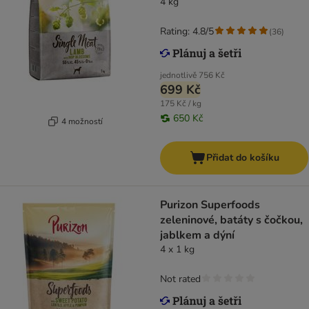
4 kg
Rating: 4.8/5
(
36
)
jednotlivě
756 Kč
699 Kč
175 Kč / kg
650 Kč
4 možností
Přidat do košíku
Purizon Superfoods
zeleninové, batáty s čočkou,
jablkem a dýní
4 x 1 kg
Not rated