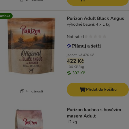
ovinka
Purizon Adult Black Angus
výhodné balení: 4 x 1 kg
Not rated
jednotlivě
476 Kč
422 Kč
106 Kč / kg
392 Kč
Přidat do košíku
4 možností
Purizon kachna s hovězím
masem Adult
12 kg