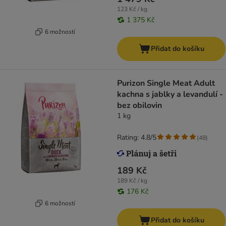
123 Kč / kg
1 375 Kč
6 možností
Přidat do košíku
Purizon Single Meat Adult
kachna s jablky a levandulí -
bez obilovin
1 kg
Rating: 4.8/5
(
48
)
189 Kč
189 Kč / kg
176 Kč
6 možností
Přidat do košíku