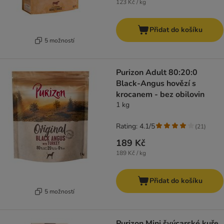
123 Kč / kg
Přidat do košíku
5 možností
Purizon Adult 80:20:0
Black-Angus hovězí s
krocanem - bez obilovin
1 kg
Rating: 4.1/5
(
21
)
189 Kč
189 Kč / kg
Přidat do košíku
5 možností
Purizon Mini švýcarské kuře