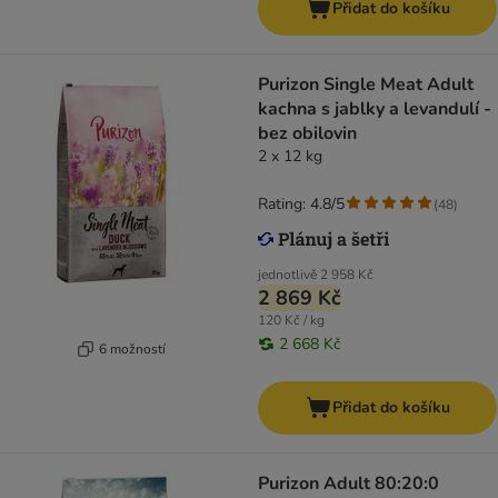
Přidat do košíku
Purizon Single Meat Adult
kachna s jablky a levandulí -
bez obilovin
2 x 12 kg
Rating: 4.8/5
(
48
)
jednotlivě
2 958 Kč
2 869 Kč
120 Kč / kg
2 668 Kč
6 možností
Přidat do košíku
Purizon Adult 80:20:0