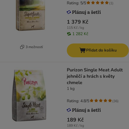
Rating: 5/5
(
1
)
1 379 Kč
115 Kč / kg
1 282 Kč
3 možností
Přidat do košíku
Purizon Single Meat Adult
jehněčí a hrách s květy
chmele
1 kg
Rating: 4.8/5
(
36
)
189 Kč
189 Kč / kg