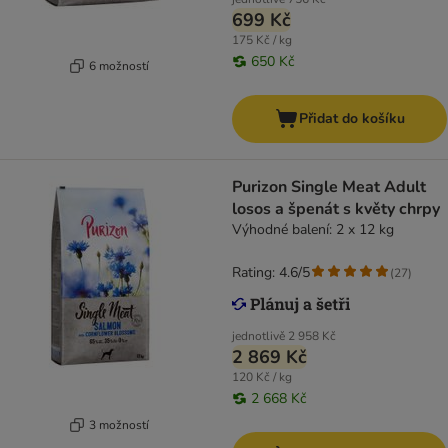
699 Kč
175 Kč / kg
650 Kč
6 možností
Přidat do košíku
Purizon Single Meat Adult
losos a špenát s květy chrpy
Výhodné balení: 2 x 12 kg
Rating: 4.6/5
(
27
)
jednotlivě
2 958 Kč
2 869 Kč
120 Kč / kg
2 668 Kč
3 možností