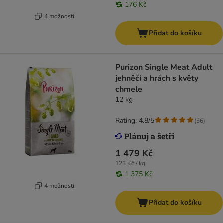
176 Kč
4 možností
Přidat do košíku
Purizon Single Meat Adult
jehněčí a hrách s květy
chmele
12 kg
Rating: 4.8/5
(
36
)
1 479 Kč
123 Kč / kg
1 375 Kč
4 možností
Přidat do košíku