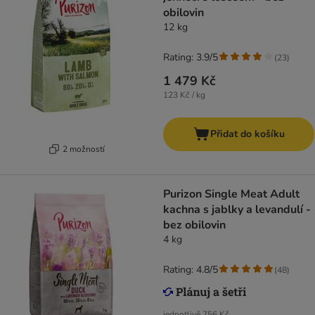
obilovin
12 kg
Rating: 3.9/5
(
23
)
1 479 Kč
123 Kč / kg
Přidat do košíku
2 možností
Purizon Single Meat Adult
kachna s jablky a levandulí -
bez obilovin
4 kg
Rating: 4.8/5
(
48
)
jednotlivě
756 Kč