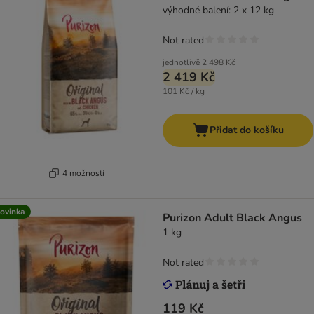
výhodné balení: 2 x 12 kg
Not rated
jednotlivě
2 498 Kč
2 419 Kč
101 Kč / kg
Přidat do košíku
4 možností
ovinka
Purizon Adult Black Angus
1 kg
Not rated
119 Kč