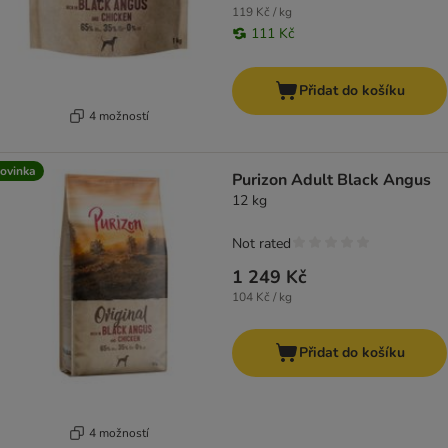
119 Kč / kg
111 Kč
Přidat do košíku
4 možností
ovinka
Purizon Adult Black Angus
12 kg
Not rated
1 249 Kč
104 Kč / kg
Přidat do košíku
4 možností