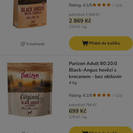
Rating: 4.1/5
(
21
)
jednotlivě
2 958 Kč
2 869 Kč
120 Kč / kg
Přidat do košíku
5 možností
Purizon Adult 80:20:0
Black-Angus hovězí s
krocanem - bez obilovin
4 kg
Rating: 4.1/5
(
21
)
jednotlivě
756 Kč
699 Kč
175 Kč / kg