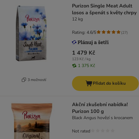
Purizon Single Meat Adult
losos a špenát s květy chrpy
12 kg
Rating: 4.6/5
(
27
)
1 479 Kč
123 Kč / kg
1 375 Kč
3 možností
Přidat do košíku
Akční zkušební nabídka!
Purizon 100 g
Black Angus hovězí s krocanem
Not rated