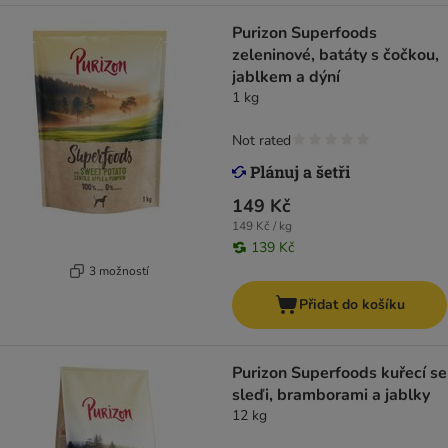
Purizon Superfoods
zeleninové, batáty s čočkou,
jablkem a dýní
1 kg
Not rated
149 Kč
149 Kč / kg
139 Kč
3 možností
Přidat do košíku
Purizon Superfoods kuřecí se
sleďi, bramborami a jablky
12 kg