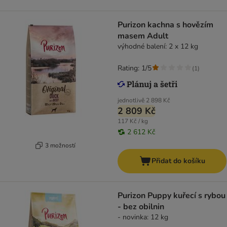
Purizon kachna s hovězím
masem Adult
výhodné balení: 2 x 12 kg
Rating: 1/5
(
1
)
jednotlivě
2 898 Kč
2 809 Kč
117 Kč / kg
2 612 Kč
3 možností
Přidat do košíku
Purizon Puppy kuřecí s rybou
- bez obilnin
- novinka: 12 kg