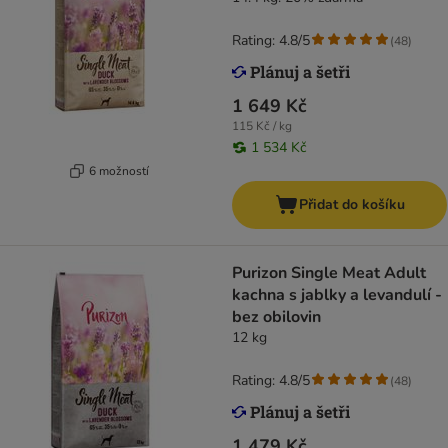
Rating: 4.8/5
(
48
)
1 649 Kč
115 Kč / kg
1 534 Kč
6 možností
Přidat do košíku
Purizon Single Meat Adult
kachna s jablky a levandulí -
bez obilovin
12 kg
Rating: 4.8/5
(
48
)
1 479 Kč