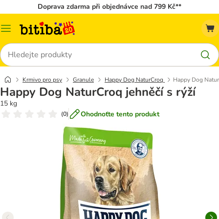
Doprava zdarma při objednávce nad 799 Kč**
Kategorie
Hledat
Krmivo pro psy
Granule
Happy Dog NaturCroq
Happy Dog NaturC
Happy Dog NaturCroq jehněčí s rýží
15 kg
Ohodnoťte tento produkt
(
0
)