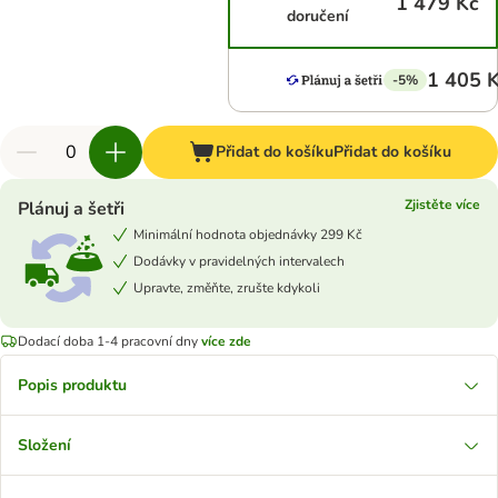
1 479 Kč
doručení
1 405 
-5%
Přidat do košíku
Přidat do košíku
Zjistěte více
Plánuj a šetři
Minimální hodnota objednávky 299 Kč
Dodávky v pravidelných intervalech
Upravte, změňte, zrušte kdykoli
Dodací doba 1-4 pracovní dny
více zde
Popis produktu
Složení