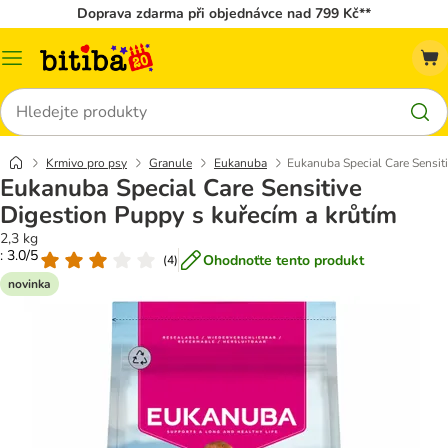
Doprava zdarma při objednávce nad 799 Kč**
Kategorie
Hledat
Krmivo pro psy
Granule
Eukanuba
Eukanuba Special Care Sensiti
Eukanuba Special Care Sensitive
Digestion Puppy s kuřecím a krůtím
2,3 kg
: 3.0/5
Ohodnoťte tento produkt
(
4
)
novinka