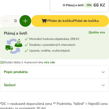
66 Kč
-5%
Přidat do košíku
Přidat do košíku
Zjistěte více
Plánuj a šetři
Minimální hodnota objednávky 299 Kč
Dodávky v pravidelných intervalech
Upravte, změňte, zrušte kdykoli
Dodací doba 1-4 pracovní dny
více zde
Popis produktu
Složení
*DC = nezávazně doporučená cena ** Podmínky. "běžně" = Nejnižší cena
produktu za posledních 30 dní.