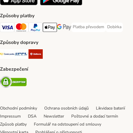
Způsoby platby
Platba převodem
Dobírka
Platba převodem Payment Meth
Dobírka Paym
Visa Payment Method
mastercard Payment Method
PayPal Payment Method
Apple pay Payment Method
Google Pay Payment Method
Způsoby dopravy
Česká pošta Shipping Method
PPL Shipping Method
Zásilkovna Shipping Method
Zabezpečení
Security
Obchodní podmínky
Ochrana osobních údajů
Likvidace baterií
Impressum
DSA
Newsletter
Poštovné a dodací termín
Způsob platby
Formulář na odstoupení od smlouvy
Věrnostní karta
Prohlášení o přístupnosti