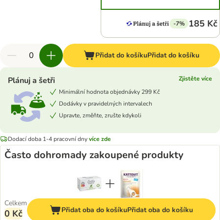
185 Kč
-7%
Přidat do košíku
Přidat do košíku
Zjistěte více
Plánuj a šetři
Minimální hodnota objednávky 299 Kč
Dodávky v pravidelných intervalech
Upravte, změňte, zrušte kdykoli
Dodací doba 1-4 pracovní dny
více zde
Často dohromady zakoupené produkty
Celkem
Přidat oba do košíku
Přidat oba do košíku
0 Kč