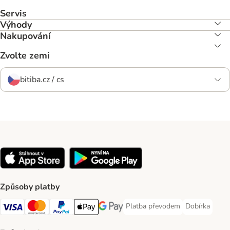
Servis
Výhody
Nakupování
Zvolte zemi
bitiba.cz / cs
Způsoby platby
Platba převodem
Dobírka
Platba převodem Payment Meth
Dobírka Paym
Visa Payment Method
mastercard Payment Method
PayPal Payment Method
Apple pay Payment Method
Google Pay Payment Method