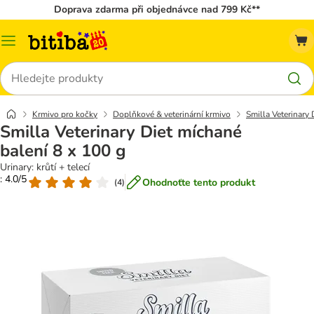
Doprava zdarma při objednávce nad 799 Kč**
Kategorie
Hledat
Krmivo pro kočky
Doplňkové & veterinární krmivo
Smilla Veterinary 
Smilla Veterinary Diet míchané
balení 8 x 100 g
Urinary: krůtí + telecí
: 4.0/5
Ohodnoťte tento produkt
(
4
)