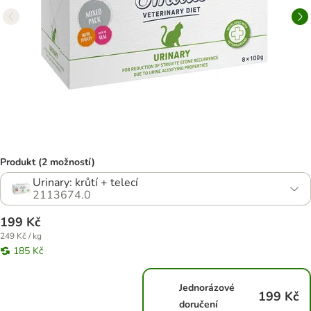
Produkt (2 možností)
Urinary: krůtí + telecí
2113674.0
199 Kč
249 Kč / kg
185 Kč
Jednorázové
199 Kč
doručení