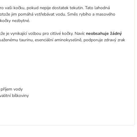
pro vaši kočku, pokud nepije dostatek tekutin. Tato lahodná
rotože jim pomáhá vstřebávat vodu. Směs rybího a masového
 kočky nezbytné.
kže je vynikající volbou pro citlivé kočky. Navíc
neobsahuje žádný
obsaženému taurinu, esenciální aminokyselině, podporuje zdravý zrak
 příjem vody
alitní bílkoviny