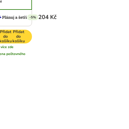
í
204 Kč
-5%
Přidat
Přidat
do
do
košíku
košíku
více zde
ena poštovného