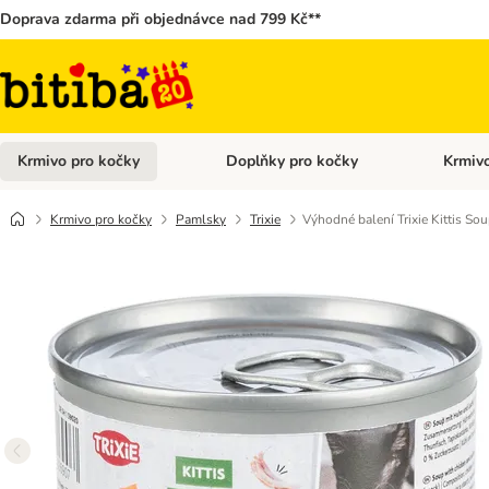
Doprava zdarma při objednávce nad 799 Kč**
Krmivo pro kočky
Doplňky pro kočky
Krmivo
Otevřít menu: Krmivo pro kočky
Otevřít 
Krmivo pro kočky
Pamlsky
Trixie
Výhodné balení Trixie Kittis Sou