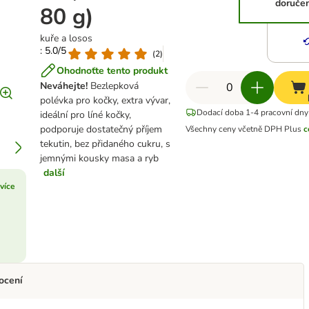
doručen
80 g)
kuře a losos
: 5.0/5
(
2
)
Ohodnoťte tento produkt
Neváhejte!
Bezlepková
polévka pro kočky, extra vývar,
Dodací doba 1-4 pracovní dny
ideální pro líné kočky,
podporuje dostatečný příjem
Všechny ceny včetně DPH
Plus
c
tekutin, bez přidaného cukru, s
jemnými kousky masa a ryb
další
 více
ocení