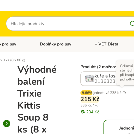
Hledat
 pro psy
Doplňky pro psy
+ VET Dieta
menu: Doplňky pro kočky
Otevřít menu: Krmivo pro psy
Otevřít menu: Doplňky 
p 8 ks (8 x 80 g)
Výhodné
Celková
Produkt (2 možností)
stejných
při koupi
kuře a losos
balení
jednotli
2136323.0
Trixie
-9.66%
jednotlivě
238 Kč
215 Kč
Kittis
336 Kč / kg
204 Kč
Soup 8
ks (8 x
Jednor