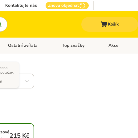
Kontaktujte nás
Znovu objednat
Košík
Ostatní zvířata
Top značky
Akce
pro psy
Otevřít menu: + VET Dieta
Otevřít menu: Ostatní zvířata
Otevřít menu: Top
 cena
 položek
vě
ázové
215 Kč