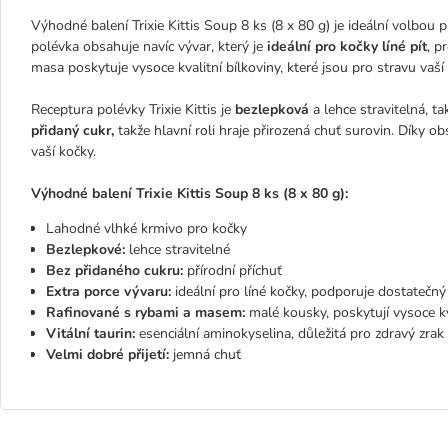
Výhodné balení Trixie Kittis Soup 8 ks (8 x 80 g) je ideální volbou 
polévka obsahuje navíc vývar, který je
ideální pro kočky líné pít
, p
masa poskytuje vysoce kvalitní bílkoviny, které jsou pro stravu vaší
Receptura polévky Trixie Kittis je
bezlepková
a lehce stravitelná, ta
přidaný cukr,
takže hlavní roli hraje přirozená chuť surovin. Díky 
vaší kočky.
Výhodné balení Trixie Kittis Soup 8 ks (8 x 80 g):
Lahodné vlhké krmivo pro kočky
Bezlepkové:
lehce stravitelné
Bez přidaného cukru:
přírodní příchuť
Extra porce vývaru:
ideální pro líné kočky, podporuje dostatečný
Rafinované s rybami a masem:
malé kousky, poskytují vysoce kv
Vitální taurin:
esenciální aminokyselina, důležitá pro zdravý zrak
Velmi dobré přijetí:
jemná chuť