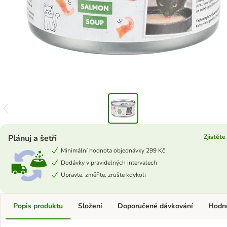
Plánuj a šetři
Zjistěte
Minimální hodnota objednávky 299 Kč
Dodávky v pravidelných intervalech
Upravte, změňte, zrušte kdykoli
Popis produktu
Složení
Doporučené dávkování
Hodn