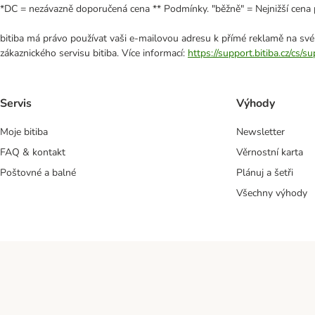
*DC = nezávazně doporučená cena ** Podmínky. "běžně" = Nejnižší cena 
bitiba má právo používat vaši e-mailovou adresu k přímé reklamě na své
zákaznického servisu bitiba. Více informací:
https://support.bitiba.cz/cs/
Servis
Výhody
Moje bitiba
Newsletter
FAQ & kontakt
Věrnostní karta
Poštovné a balné
Plánuj a šetři
Všechny výhody