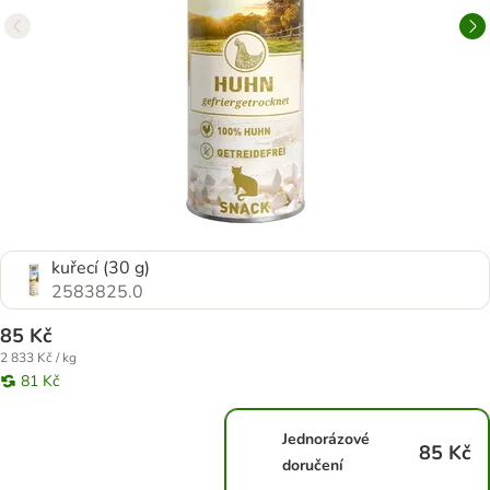
kuřecí (30 g)
2583825.0
85 Kč
2 833 Kč / kg
81 Kč
Jednorázové
85 Kč
doručení