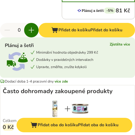
81 Kč
-5%
Přidat do košíku
Přidat do košíku
Zjistěte více
Plánuj a šetři
Minimální hodnota objednávky 299 Kč
Dodávky v pravidelných intervalech
Upravte, změňte, zrušte kdykoli
Dodací doba 1-4 pracovní dny
více zde
Často dohromady zakoupené produkty
Celkem
Přidat oba do košíku
Přidat oba do košíku
0 Kč