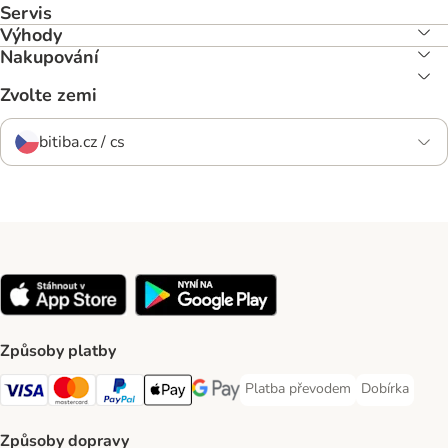
Servis
Výhody
Nakupování
Zvolte zemi
bitiba.cz / cs
Způsoby platby
Platba převodem
Dobírka
Platba převodem Payment Meth
Dobírka Paym
Visa Payment Method
mastercard Payment Method
PayPal Payment Method
Apple pay Payment Method
Google Pay Payment Method
Způsoby dopravy