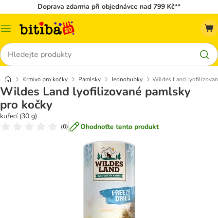
Doprava zdarma při objednávce nad 799 Kč**
Kategorie
Hledat
Krmivo pro kočky
Pamlsky
Jednohubky
Wildes Land lyofilizova
Wildes Land lyofilizované pamlsky
pro kočky
kuřecí (30 g)
Ohodnoťte tento produkt
(
0
)