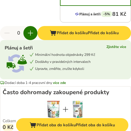
81 Kč
-5%
Přidat do košíku
Přidat do košíku
Zjistěte více
Plánuj a šetři
Minimální hodnota objednávky 299 Kč
Dodávky v pravidelných intervalech
Upravte, změňte, zrušte kdykoli
Dodací doba 1-4 pracovní dny
více zde
Často dohromady zakoupené produkty
Celkem
Přidat oba do košíku
Přidat oba do košíku
0 Kč