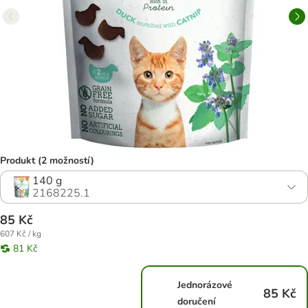
Produkt (2 možností)
140 g
2168225.1
85 Kč
607 Kč / kg
81 Kč
Jednorázové
85 Kč
doručení