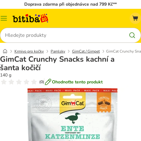
Doprava zdarma při objednávce nad 799 Kč**
Kategorie
Hledat
Krmivo pro kočky
Pamlsky
GimCat / Gimpet
GimCat Crunchy Snac
GimCat Crunchy Snacks kachní a
šanta kočičí
140 g
Ohodnoťte tento produkt
(
0
)