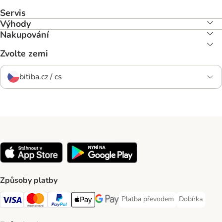
Servis
Výhody
Nakupování
Zvolte zemi
bitiba.cz / cs
Způsoby platby
Platba převodem
Dobírka
Platba převodem Payment Meth
Dobírka Paym
Visa Payment Method
mastercard Payment Method
PayPal Payment Method
Apple pay Payment Method
Google Pay Payment Method