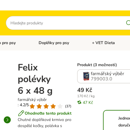
Hledat
 pro psy
Doplňky pro psy
+ VET Dieta
menu: Doplňky pro kočky
Otevřít menu: Krmivo pro psy
Otevřít menu: Doplňky 
Felix
Produkt (3 možností)
farmářský výběr
polévky
799003.0
6 x 48 g
49 Kč
170 Kč / kg
farmářský výběr
47 Kč
: 4.2/5
(
37
)
Ohodnoťte tento produkt
Jedno
Chutné doplňkové krmivo pro
doruč
dospělé kočky, polévka s