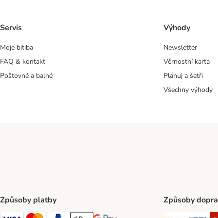
Servis
Výhody
Moje bitiba
Newsletter
FAQ & kontakt
Věrnostní karta
Poštovné a balné
Plánuj a šetři
Všechny výhody
Způsoby platby
Způsoby dopra
Česká poš
PP