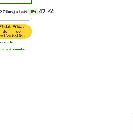
47 Kč
-5%
Přidat
Přidat
do
do
košíku
košíku
více zde
ena poštovného