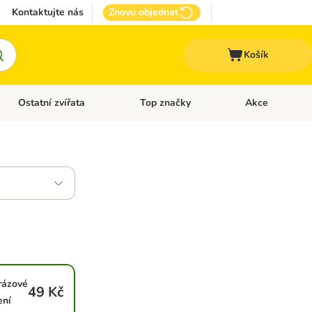
Kontaktujte nás
Znovu objednat
Košík
Ostatní zvířata
Top značky
Akce
pro psy
Otevřít menu: + VET Dieta
Otevřít menu: Ostatní zvířata
Otevřít menu: Top
rázové
49 Kč
ení