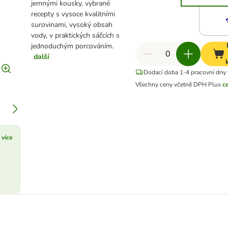
jemnými kousky, vybrané
recepty s vysoce kvalitními
surovinami, vysoký obsah
vody, v praktických sáčcích s
jednoduchým porcováním.
další
Dodací doba 1-4 pracovní dny
Všechny ceny včetně DPH
Plus
c
 více