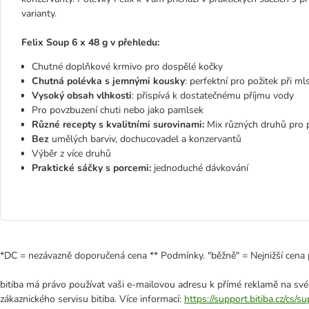
varianty.
Felix Soup 6 x 48 g v přehledu:
Chutné doplňkové krmivo pro dospělé kočky
Chutná polévka s jemnými kousky
: perfektní pro požitek při ml
Vysoký obsah vlhkosti
: přispívá k dostatečnému příjmu vody
Pro povzbuzení chuti nebo jako pamlsek
Různé recepty s kvalitními surovinami:
Mix různých druhů pro p
Bez
umělých barviv, dochucovadel a konzervantů
Výběr z více druhů
Praktické sáčky s porcemi:
jednoduché dávkování
*DC = nezávazně doporučená cena ** Podmínky. "běžně" = Nejnižší cena 
bitiba má právo používat vaši e-mailovou adresu k přímé reklamě na své
zákaznického servisu bitiba. Více informací:
https://support.bitiba.cz/cs/