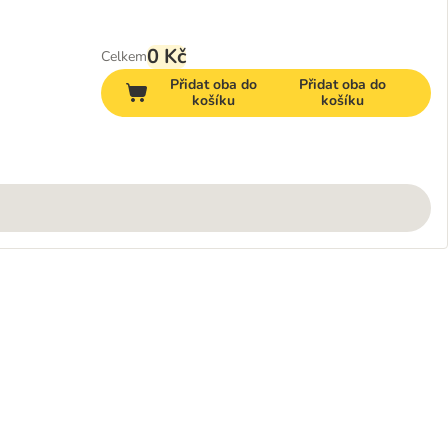
0 Kč
Celkem
Přidat oba do
Přidat oba do
košíku
košíku