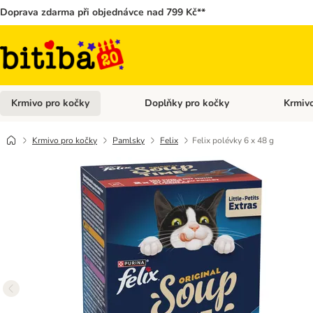
Doprava zdarma při objednávce nad 799 Kč**
Krmivo pro kočky
Doplňky pro kočky
Krmivo
Otevřít menu: Krmivo pro kočky
Otevřít 
Krmivo pro kočky
Pamlsky
Felix
Felix polévky 6 x 48 g