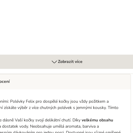
 48 g
Zobrazit více
ocení
ními: Polévky Felix pro dospělé kočky jsou vždy požitkem a
 získáte výběr z více chutných polévek s jemnými kousky. Tímto
 dásně Vaší kočky svojí delikátní chutí. Díky
velkému obsahu
a dostatek vody. Neobsahuje umělá aromata, barviva a
 přesným dávkováním pro jednu porci. Dostupné jsou různé smíšené