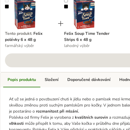
Felix polévky 6 x 48 g
Felix Soup Time Tender Strips 6 x
Tento produkt
:
Felix
Felix Soup Time Tender
polévky 6 x 48 g
Strips 6 x 48 g
farmářský výběr
lahodný výběr
Popis produktu
Složení
Doporučené dávkování
Hodn
Ať už se jedná o povzbuzení chuti k jídlu nebo o pamlsek mezi krme
skvělou změnou proti suchým pamlskům pro kočky. V jednom balení
je postaráno o
rozmanitost při mlsání.
Polévka od firmy Felix je vyrobena z
kvalitních surovin
a rozmazluje
vlhkosti
může přispět k tomu, aby Vaše kočka v průběhu dne přijal
konzervanty. Polévky Felix k Vám přichází v praktických sáčcích s