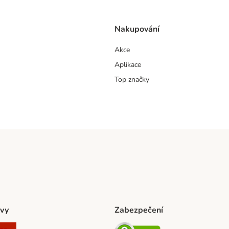
Nakupování
Akce
Aplikace
Top značky
vy
Zabezpečení
ta Shipping Method
L Shipping Method
Zásilkovna Shipping Method
Security