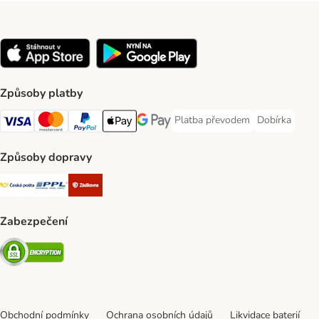
Způsoby platby
Platba převodem
Dobírka
Platba převodem Payment Meth
Dobírka Paym
Visa Payment Method
mastercard Payment Method
PayPal Payment Method
Apple pay Payment Method
Google Pay Payment Method
Způsoby dopravy
Česká pošta Shipping Method
PPL Shipping Method
Zásilkovna Shipping Method
Zabezpečení
Security
Obchodní podmínky
Ochrana osobních údajů
Likvidace baterií