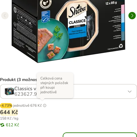
Celková cena
Produkt (3 možností)
stejných položek
při koupi
Classics v paštice
jednotlivě
623627.9
-4.73%
jednotlivě
676 Kč
644 Kč
158 Kč / kg
612 Kč