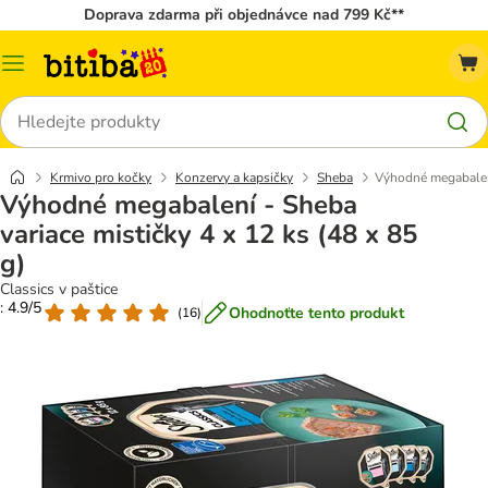
Doprava zdarma při objednávce nad 799 Kč**
Kategorie
Hledat
Krmivo pro kočky
Konzervy a kapsičky
Sheba
Výhodné megabalení
Výhodné megabalení - Sheba
variace mističky 4 x 12 ks (48 x 85
g)
Classics v paštice
: 4.9/5
Ohodnoťte tento produkt
(
16
)