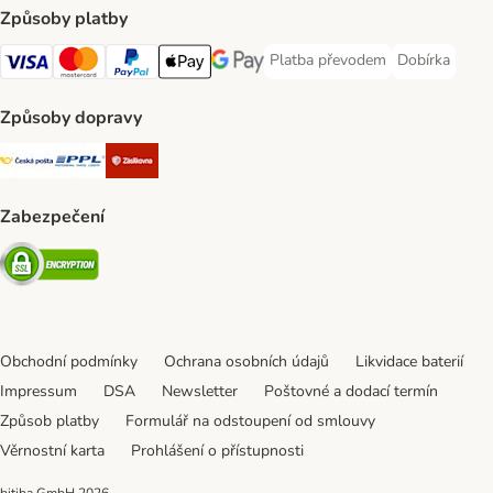
Způsoby platby
Platba převodem
Dobírka
Platba převodem Payment Meth
Dobírka Paym
Visa Payment Method
mastercard Payment Method
PayPal Payment Method
Apple pay Payment Method
Google Pay Payment Method
Způsoby dopravy
Česká pošta Shipping Method
PPL Shipping Method
Zásilkovna Shipping Method
Zabezpečení
Security
Obchodní podmínky
Ochrana osobních údajů
Likvidace baterií
Impressum
DSA
Newsletter
Poštovné a dodací termín
Způsob platby
Formulář na odstoupení od smlouvy
Věrnostní karta
Prohlášení o přístupnosti
bitiba GmbH
2026