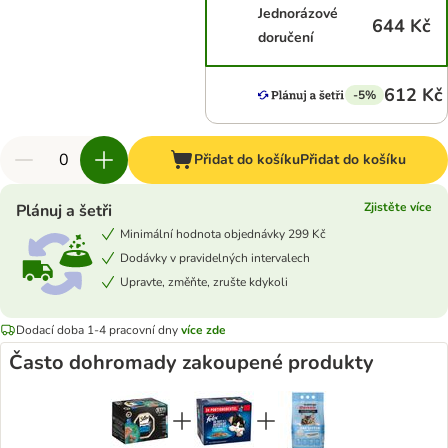
Jednorázové
644 Kč
doručení
612 Kč
-5%
Přidat do košíku
Přidat do košíku
Zjistěte více
Plánuj a šetři
Minimální hodnota objednávky 299 Kč
Dodávky v pravidelných intervalech
Upravte, změňte, zrušte kdykoli
Dodací doba 1-4 pracovní dny
více zde
Často dohromady zakoupené produkty