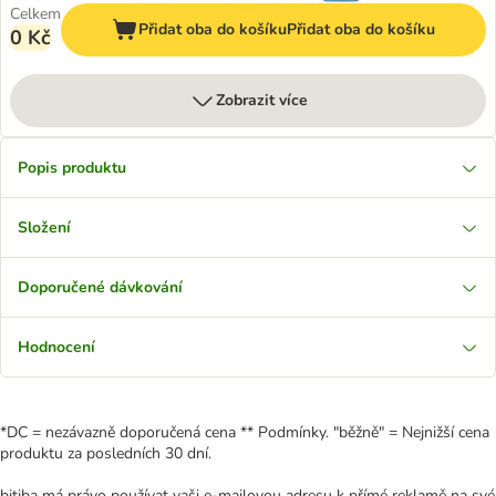
Celkem
Přidat oba do košíku
Přidat oba do košíku
0 Kč
Zobrazit více
Popis produktu
Složení
Doporučené dávkování
Hodnocení
*DC = nezávazně doporučená cena ** Podmínky. "běžně" = Nejnižší cena
produktu za posledních 30 dní.
bitiba má právo používat vaši e-mailovou adresu k přímé reklamě na své