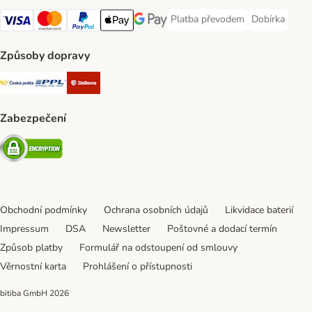
Platba převodem
Dobírka
Platba převodem Payment Meth
Dobírka Paym
Visa Payment Method
mastercard Payment Method
PayPal Payment Method
Apple pay Payment Method
Google Pay Payment Method
Způsoby dopravy
Česká pošta Shipping Method
PPL Shipping Method
Zásilkovna Shipping Method
Zabezpečení
Security
Obchodní podmínky
Ochrana osobních údajů
Likvidace baterií
Impressum
DSA
Newsletter
Poštovné a dodací termín
Způsob platby
Formulář na odstoupení od smlouvy
Věrnostní karta
Prohlášení o přístupnosti
bitiba GmbH
2026