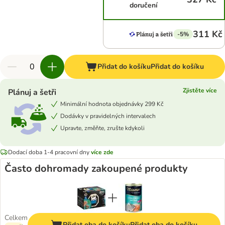
doručení
311 Kč
-5%
Přidat do košíku
Přidat do košíku
Zjistěte více
Plánuj a šetři
Minimální hodnota objednávky 299 Kč
Dodávky v pravidelných intervalech
Upravte, změňte, zrušte kdykoli
Dodací doba 1-4 pracovní dny
více zde
Často dohromady zakoupené produkty
Celkem
Přidat oba do košíku
Přidat oba do košíku