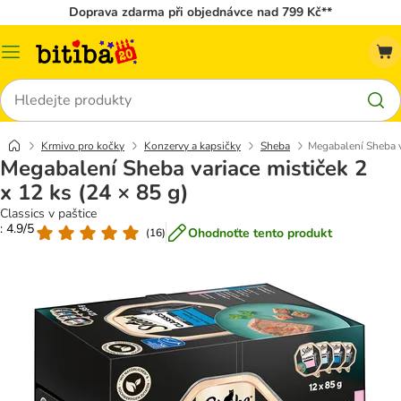
Doprava zdarma při objednávce nad 799 Kč**
Kategorie
Hledat
Krmivo pro kočky
Konzervy a kapsičky
Sheba
Megabalení Sheba va
Megabalení Sheba variace mističek 2
x 12 ks (24 × 85 g)
Classics v paštice
: 4.9/5
Ohodnoťte tento produkt
(
16
)