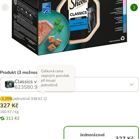
Celková cena
Produkt (3 možností)
stejných položek
při koupi
Classics v paštice
jednotlivě
623580.9
-3.25%
jednotlivě
338 Kč
327 Kč
160 Kč / kg
311 Kč
Jednorázové
327 Kč